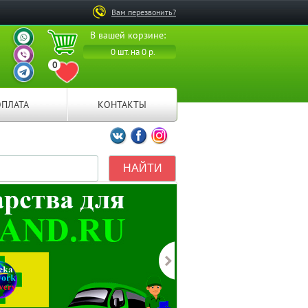
Вам перезвонить?
ВАШ ПЕРСОНАЛЬНЫЙ
В вашей корзине:
МЕНЕДЖЕР
ВАШ ПЕРСОНАЛЬНЫЙ
0 шт. на 0 р.
МЕНЕДЖЕР
0
ВАШ ПЕРСОНАЛЬНЫЙ
ПЕРЕЙТИ В ИЗБРАННОЕ
МЕНЕДЖЕР
ОПЛАТА
КОНТАКТЫ
Мы ВКонтакте
Мы на Facebook
Мы в Instagramm