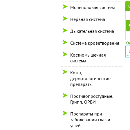
Мочеполовая система
Нервная система
Дыхательная система
Система кроветворения
Ха
Костномышечная
система
Кожа,
дерматологические
препараты
Противопростудные,
Грипп, ОРВИ
Препараты при
заболевании глаз и
ушей