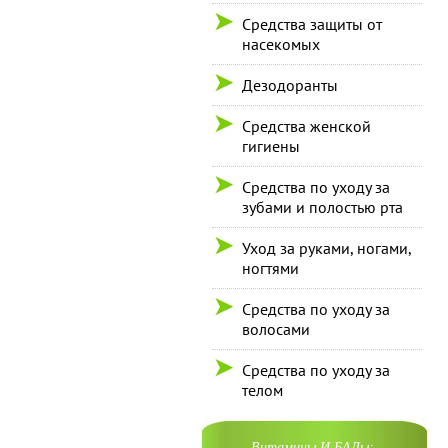
Средства защиты от
насекомых
Дезодоранты
Средства женской
гигиены
Средства по уходу за
зубами и полостью рта
Уход за руками, ногами,
ногтями
Средства по уходу за
волосами
Средства по уходу за
телом
Витамины И БАДы: