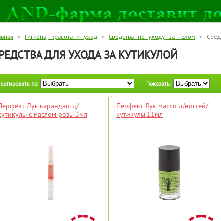
авная
>
Гигиена, красота и уход
>
Средства по уходу за телом
> Средс
РЕДСТВА ДЛЯ УХОДА ЗА КУТИКУЛОЙ
ортировать по:
Показать:
Перфект Лук карандаш д/
Перфект Лук масло д/ногтей/
кутикулы с маслом розы 3мл
кутикулы 11мл