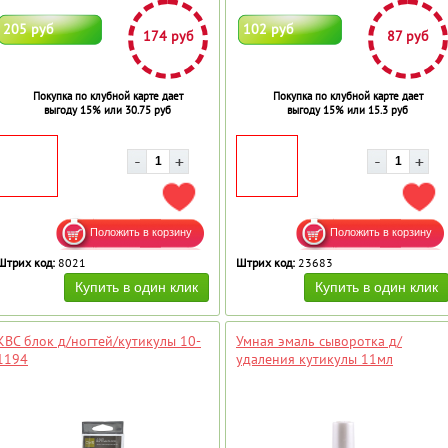
205 руб
102 руб
174 руб
87 руб
Покупка по клубной карте дает
Покупка по клубной карте дает
выгоду 15% или 30.75 руб
выгоду 15% или 15.3 руб
ДОБАВИТЬ В ИЗБРАННОЕ
ДОБ
Штрих код:
8021
Штрих код:
23683
КВС блок д/ногтей/кутикулы 10-
Умная эмаль сыворотка д/
1194
удаления кутикулы 11мл