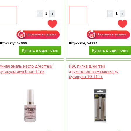
ДОБАВИТЬ В ИЗБРАННОЕ
ДОБ
Штрих код:
54988
Штрих код:
54992
Умная эмаль масло д/ногтей/
КВС пилка д/ногтей
кутикулы лечебное 11мл
двухсторонняя+палочка д/
кутикулы 10-1115