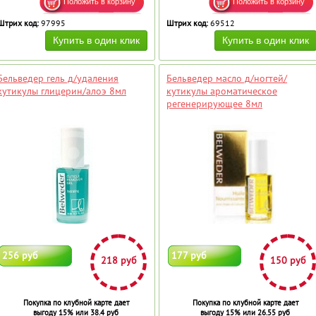
Штрих код:
97995
Штрих код:
69512
Бельведер гель д/удаления
Бельведер масло д/ногтей/
кутикулы глицерин/алоэ 8мл
кутикулы ароматическое
регенерирующее 8мл
256 руб
177 руб
218 руб
150 руб
Покупка по клубной карте дает
Покупка по клубной карте дает
выгоду 15% или 38.4 руб
выгоду 15% или 26.55 руб