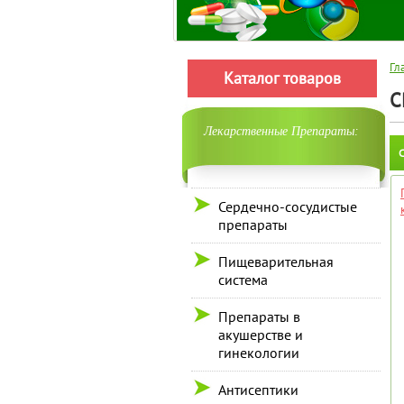
Гл
Каталог товаров
С
Лекарственные Препараты:
С
Сердечно-сосудистые
препараты
Пищеварительная
система
Препараты в
акушерстве и
гинекологии
Антисептики