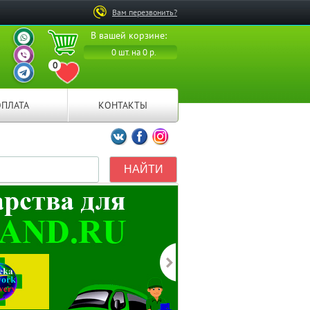
Вам перезвонить?
ВАШ ПЕРСОНАЛЬНЫЙ
В вашей корзине:
МЕНЕДЖЕР
ВАШ ПЕРСОНАЛЬНЫЙ
0 шт. на 0 р.
МЕНЕДЖЕР
0
ВАШ ПЕРСОНАЛЬНЫЙ
ПЕРЕЙТИ В ИЗБРАННОЕ
МЕНЕДЖЕР
ОПЛАТА
КОНТАКТЫ
Мы ВКонтакте
Мы на Facebook
Мы в Instagramm