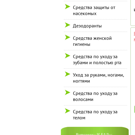
Средства защиты от
насекомых
Дезодоранты
Средства женской
гигиены
Средства по уходу за
зубами и полостью рта
Уход за руками, ногами,
ногтями
Средства по уходу за
волосами
Средства по уходу за
телом
Витамины И БАДы: