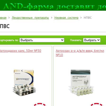
авная
>
Лекарственные препараты
>
Нервная система
> НПВС
ПВС
ортировать по:
Показать:
Артродарин капс. 50мг №30
Артрозан р-р д/в/м введ. 6мг/мл
№10