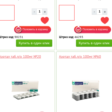
ДОБАВИТЬ В ИЗБРАННОЕ
ДОБ
Штрих код:
90231
Штрих код:
46293
Аэртал таб.п/о 100мг №20
Аэртал таб.п/о 100мг №60