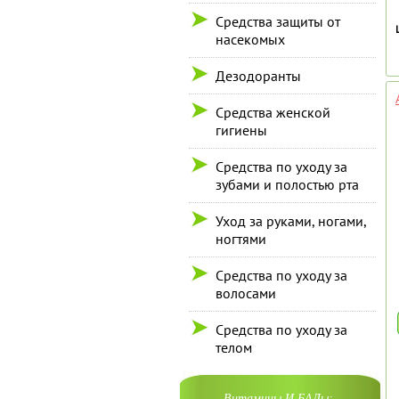
Средства защиты от
насекомых
Дезодоранты
Средства женской
гигиены
Средства по уходу за
зубами и полостью рта
Уход за руками, ногами,
ногтями
Средства по уходу за
волосами
Средства по уходу за
телом
Витамины И БАДы: