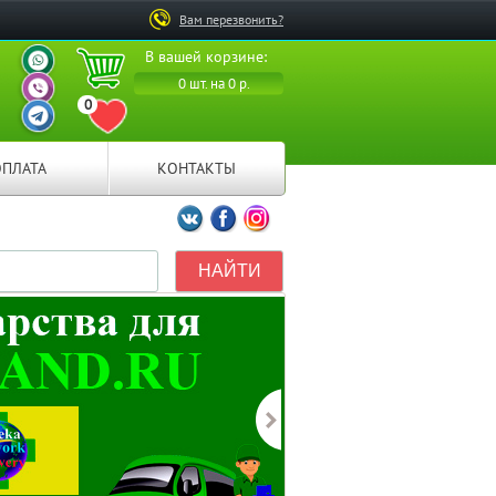
Вам перезвонить?
ВАШ ПЕРСОНАЛЬНЫЙ
В вашей корзине:
МЕНЕДЖЕР
ВАШ ПЕРСОНАЛЬНЫЙ
0 шт. на 0 р.
МЕНЕДЖЕР
0
ВАШ ПЕРСОНАЛЬНЫЙ
ПЕРЕЙТИ В ИЗБРАННОЕ
МЕНЕДЖЕР
ОПЛАТА
КОНТАКТЫ
Мы ВКонтакте
Мы на Facebook
Мы в Instagramm