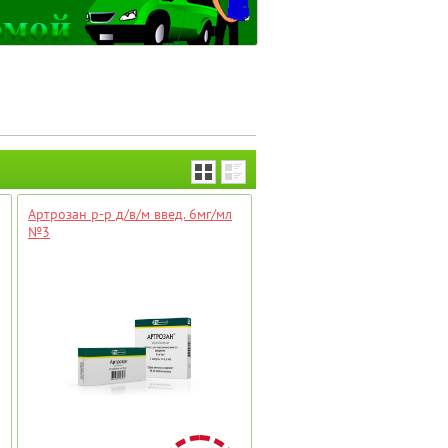
Артрозан р-р д/в/м введ. 6мг/мл
№3