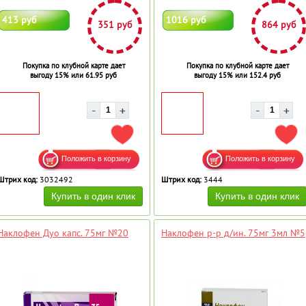
413 руб
1016 руб
351 руб
864 руб
Покупка по клубной карте дает
Покупка по клубной карте дает
выгоду 15% или 61.95 руб
выгоду 15% или 152.4 руб
ДОБАВИТЬ В ИЗБРАННОЕ
ДОБ
Штрих код:
3032492
Штрих код:
3444
Наклофен Дуо капс. 75мг №20
Наклофен р-р д/ин. 75мг 3мл №5