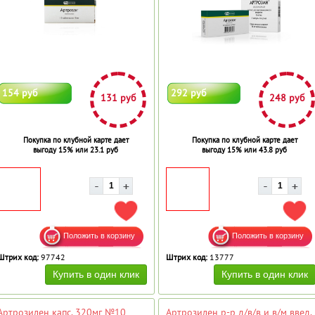
154 руб
292 руб
131 руб
248 руб
Покупка по клубной карте дает
Покупка по клубной карте дает
выгоду 15% или 23.1 руб
выгоду 15% или 43.8 руб
ДОБАВИТЬ В ИЗБРАННОЕ
ДОБ
Штрих код:
97742
Штрих код:
13777
Артрозилен капс. 320мг №10
Артрозилен р-р д/в/в и в/м введ.