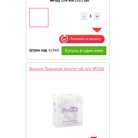
выгоду 15% или 233.1 руб
ДОБАВИТЬ В ИЗБРАННОЕ
Штрих код:
42960
Витрум Пренатал форте таб.п/о №100