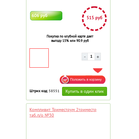
606 руб
515 руб
Покупка по клубной карте дает
выгоду 15% или 90.9 руб
ДОБАВИТЬ В ИЗБРАННОЕ
Штрих код:
58551
Компливит Триместрум 2триместр
таб.п/о №30