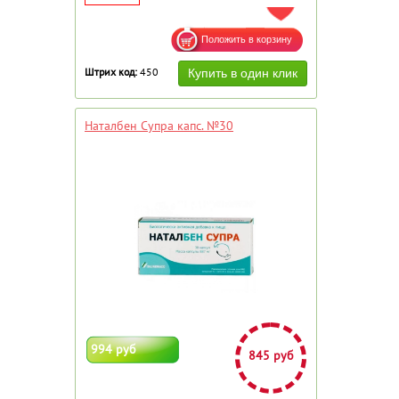
ДОБАВИТЬ В ИЗБРАННОЕ
Штрих код:
450
Наталбен Супра капс. №30
994 руб
845 руб