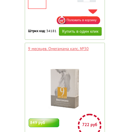
ДОБАВИТЬ В ИЗБРАННОЕ
Штрих код:
34181
9 месяцев. Омегамама капс. №30
849 руб
722 руб