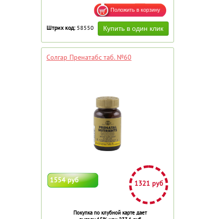
Штрих код:
58550
Солгар Пренатабс таб. №60
1554 руб
1321 руб
Покупка по клубной карте дает