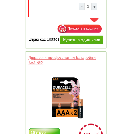
ДОБАВИТЬ В ИЗБРАННОЕ
Штрих код:
105301
Дюраселл профессионал батарейки
ААА №2
189 руб