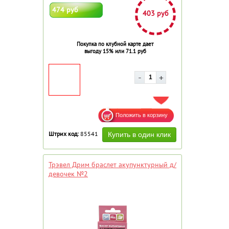
474 руб
403 руб
Покупка по клубной карте дает
выгоду 15% или 71.1 руб
ДОБАВИТЬ В ИЗБРАННОЕ
Штрих код:
85541
Трэвел Дрим браслет акупунктурный д/
девочек №2