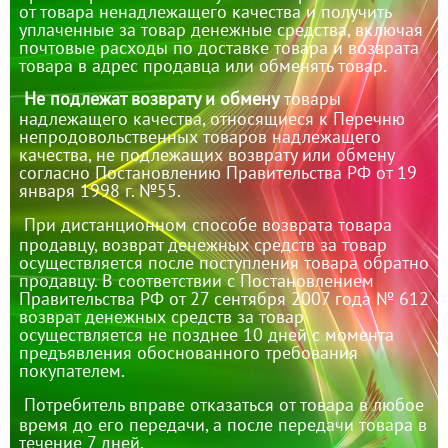
от товара ненадлежащего качества и получить
уплаченные за товар денежные средства, включая
почтовые расходы по доставке товара и возврата
товара в адрес продавца или обменять товар.
Не подлежат возврату и обмену
товары
надлежащего качества, относящиеся к Перечню
непродовольственных товаров надлежащего
качества, не подлежащих возврату или обмену
согласно Постановлению Правительства РФ от 19
января 1998 г. №55.
При дистанционном способе возврата товара
продавцу, возврат денежных средств за товар
осуществляется после поступления товара обратно
продавцу. В соответствии с Постановлением
Правительства РФ от 27 сентября 2007 года № 612
возврат денежных средств за товар
осуществляется не позднее 10 дней с момента
предъявления обоснованного требования
покупателем.
Потребитель вправе отказаться от товара в любое
время до его передачи, а после передачи товара в
течение 7 дней.