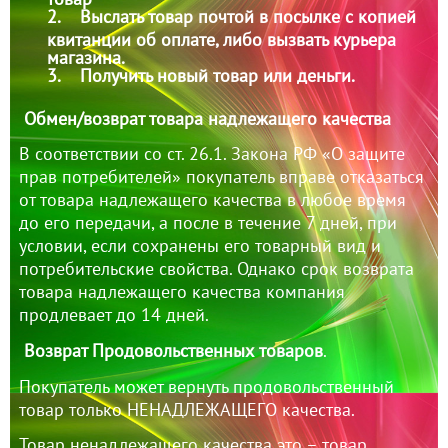
2. Выслать товар почтой в посылке с копией
квитанции об оплате, либо вызвать курьера
магазина.
3. Получить новый товар или деньги.
Обмен/возврат товара надлежащего качества
В соответствии со ст. 26.1. Закона РФ «О защите
прав потребителей» покупатель вправе отказаться
от товара надлежащего качества в любое время
до его передачи, а после в течение 7 дней, при
условии, если сохранены его товарный вид и
потребительские свойства. Однако срок возврата
товара надлежащего качества компания
продлевает до 14 дней.
Возврат Продовольственных товаров
.
Покупатель может вернуть продовольственный
товар только НЕНАДЛЕЖАЩЕГО качества.
Товар ненадлежащего качества это – товар