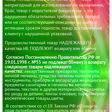
непригодный для использования по назначению,
брак, товар с недостатком (недостаток – это
нарушение обязательных требований к товару)
или не соответствующий описанию на сайте, с
истекшим сроком годности, товар доставленный
клиенту с нарушенной упаковкой.
Продовольственный товар НАДЛЕЖАЩЕГО
качества НЕ ПОДЛЕЖИТ возврату или обмену.
Согласно Постановлению Правительства РФ от
19.01.1998 г. №55 не подлежат обмену и возврату
следующие товары надлежащего
качества:
лекарственные препараты; предметы
личной гигиены, средства гигиены полости рта;
инструменты, приборы и аппаратура медицинские,
предметы санитарии и гигиены из металла,
резины, текстиля и других материалов; предметы
по уходу за детьми; линзы очковые; парфюмерно-
косметические товары,цветы.
В соответствии со ст.18 Закона РФ «О защите
прав потребителей» покупатель вправе отказаться