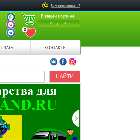
Вам перезвонить?
ВАШ ПЕРСОНАЛЬНЫЙ
В вашей корзине:
МЕНЕДЖЕР
ВАШ ПЕРСОНАЛЬНЫЙ
0 шт. на 0 р.
МЕНЕДЖЕР
0
ВАШ ПЕРСОНАЛЬНЫЙ
ПЕРЕЙТИ В ИЗБРАННОЕ
МЕНЕДЖЕР
ОПЛАТА
КОНТАКТЫ
Мы ВКонтакте
Мы на Facebook
Мы в Instagramm