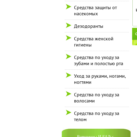
Средства защиты от
насекомых
Дезодоранты
С
Средства женской
гигиены
Средства по уходу за
зубами и полостью рта
Уход за руками, ногами,
ногтями
Средства по уходу за
волосами
Средства по уходу за
телом
Витамины И БАДы: