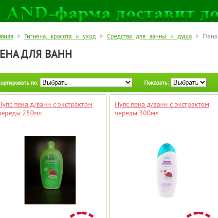
авная
>
Гигиена, красота и уход
>
Средства для ванны и душа
> Пена 
ЕНА ДЛЯ ВАНН
ортировать по:
Показать:
Пупс пена д/ванн с экстрактом
Пупс пена д/ванн с экстрактом
череды 250мл
череды 300мл