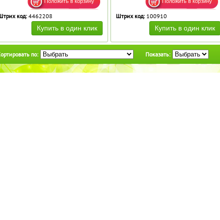
Штрих код:
4462208
Штрих код:
100910
ортировать по:
Показать: