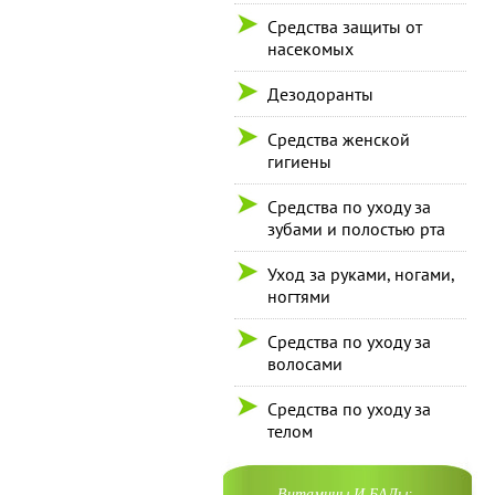
Средства защиты от
насекомых
Дезодоранты
Средства женской
гигиены
Средства по уходу за
зубами и полостью рта
Уход за руками, ногами,
ногтями
Средства по уходу за
волосами
Средства по уходу за
телом
Витамины И БАДы: