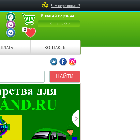
Вам перезвонить?
ВАШ ПЕРСОНАЛЬНЫЙ
В вашей корзине:
МЕНЕДЖЕР
ВАШ ПЕРСОНАЛЬНЫЙ
0 шт. на 0 р.
МЕНЕДЖЕР
0
ВАШ ПЕРСОНАЛЬНЫЙ
ПЕРЕЙТИ В ИЗБРАННОЕ
МЕНЕДЖЕР
ОПЛАТА
КОНТАКТЫ
Мы ВКонтакте
Мы на Facebook
Мы в Instagramm