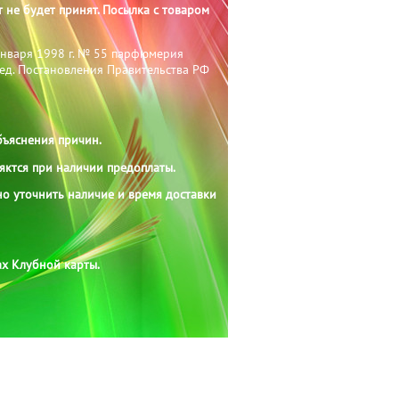
 не будет принят. Посылка с товаром
января 1998 г. № 55 парфюмерия
ред. Постановления Правительства РФ
бъяснения причин.
яктся при наличии предоплаты.
о уточнить наличие и время доставки
ах Клубной карты.