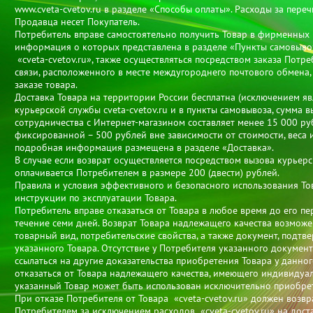
www.cveta-cvetov.ru в разделе «Способы оплаты». Расходы за пере
Продавца несет Покупатель.
Потребитель вправе самостоятельно получить Товар в фирменных п
информация о которых представлена в разделе «Пункты самовывоз
«cveta-cvetov.ru», также осуществляться посредством заказа Потр
связи, расположенного в месте междугороднего почтового обмена, 
заказе товара.
Доставка Товара на территории России бесплатна (исключением яв
курьерской службы cveta-cvetov.ru и в пункты самовывоза, сумма 
сотрудничества с Интернет-магазином составляет менее 15 000 ру
фиксированной – 500 рублей вне зависимости от стоимости, веса и
подробная информация размещена в разделе «Доставка».
В случае если возврат осуществляется посредством вызова курьер
оплачивается Потребителем в размере 200 (двести) рублей.
Правила и условия эффективного и безопасного использования То
инструкции по эксплуатации Товара.
Потребитель вправе отказаться от Товара в любое время до его пе
течение семи дней. Возврат Товара надлежащего качества возможен
товарный вид, потребительские свойства, а также документ, подт
указанного Товара. Отсутствие у Потребителя указанного докумен
ссылаться на другие доказательства приобретения Товара у данно
отказаться от Товара надлежащего качества, имеющего индивидуа
указанный Товар может быть использован исключительно приобре
При отказе Потребителя от Товара «cveta-cvetov.ru» должен возвр
Потребителем за исключением расходов «cveta-cvetov.ru» на доста