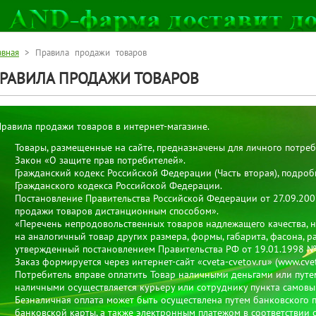
авная
> Правила продажи товаров
РАВИЛА ПРОДАЖИ ТОВАРОВ
равила продажи товаров в интернет-магазине.
Товары, размещенные на сайте, предназначены для личного потреб
Закон «О защите прав потребителей».
Гражданский кодекс Российской Федерации (Часть вторая), подроб
Гражданского кодекса Российской Федерации.
Постановление Правительства Российской Федерации от 27.09.20
продажи товаров дистанционным способом».
«Перечень непродовольственных товаров надлежащего качества, 
на аналогичный товар других размера, формы, габарита, фасона, р
утвержденный постановлением Правительства РФ от 19.01.1998 №
Заказ формируется через интернет-сайт «cveta-cvetov.ru» (www.cveta
Потребитель вправе оплатить Товар наличными деньгами или путе
наличными осуществляется курьеру или сотруднику пункта самовы
Безналичная оплата может быть осуществлена путем банковского п
банковской карты, а также электронным платежом в соответствии 