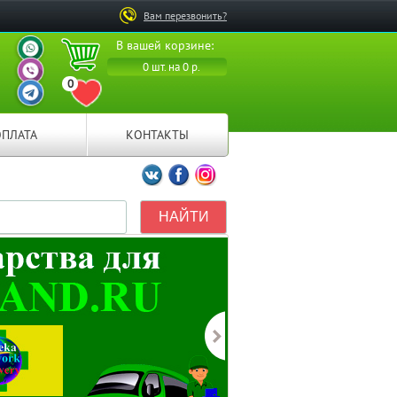
Вам перезвонить?
ВАШ ПЕРСОНАЛЬНЫЙ
В вашей корзине:
МЕНЕДЖЕР
ВАШ ПЕРСОНАЛЬНЫЙ
0 шт. на 0 р.
МЕНЕДЖЕР
0
ВАШ ПЕРСОНАЛЬНЫЙ
ПЕРЕЙТИ В ИЗБРАННОЕ
МЕНЕДЖЕР
ОПЛАТА
КОНТАКТЫ
Мы ВКонтакте
Мы на Facebook
Мы в Instagramm