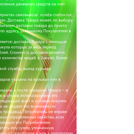
числение денежных средств на счет
унктах самовывоза «cveta-cvetov.ru»,
а». Доставка Товара может, по выбору
ебителем доставки товара до пункта
по адресу, указанному Покупателем в
ляется: доставка Товара с помощью
выкупа которых за весь период
блей. Стоимость доставки является
 количества вещей в Заказе). Более
ской службы, выезд курьера
варов указаны на ярлыках или в
редачи, а после передачи товара — в
 в случае, если сохранены его
верждающий факт и условия покупки
та не лишает его возможности
го продавца. Потребитель не вправе
льно-определенные свойства, если
тающим его Потребителем.
атить ему сумму, уплаченную
вку от покупателя и/или к покупателю