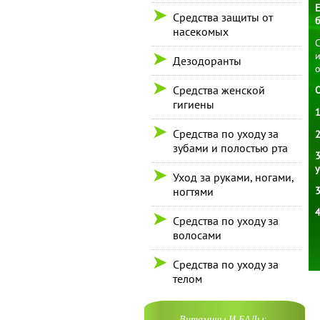
Е
Средства защиты от
б
насекомых
и
Дезодоранты
о
Средства женской
гигиены
1
Средства по уходу за
2
зубами и полостью рта
у
Уход за руками, ногами,
3
ногтями
4
Средства по уходу за
волосами
Средства по уходу за
телом
Витамины И БАДы: