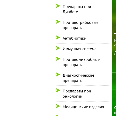
Препараты при
Диабете
Противогрибковые
препараты
Д
Антибиотики
И
Иммунная система
Д
Противомикробные
препараты
Диагностические
препараты
Препараты при
онкологии
Медицинские изделия
О
п