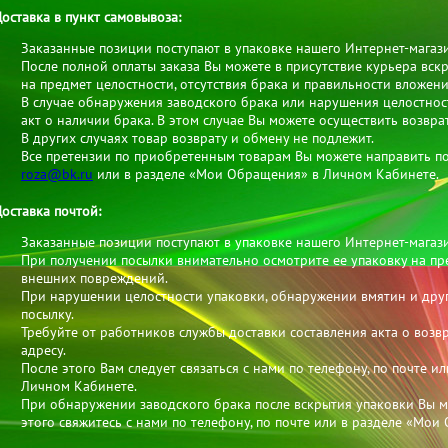
оставка в пункт самовывоза:
Заказанные позиции поступают в упаковке нашего Интернет-магаз
После полной оплаты заказа Вы можете в присутствие курьера вск
на предмет целостности, отсутствия брака и правильности вложени
В случае обнаружения заводского брака или нарушения целостно
акт о наличии брака. В этом случае Вы можете осуществить возвра
В других случаях товар возврату и обмену не подлежит.
Все претензии по приобретенным товарам Вы можете направить по
roza@bk.ru
или в разделе «Мои Обращения» в Личном Кабинете.
оставка почтой:
Заказанные позиции поступают в упаковке нашего Интернет-магаз
При получении посылки внимательно осмотрите ее упаковку на пре
внешних повреждений.
При нарушении целостности упаковки, обнаружении вмятин и дру
посылку.
Требуйте от работников службы доставки составления акта о возв
адресу.
После этого Вам следует связаться с нами по телефону, по почте 
Личном Кабинете.
При обнаружении заводского брака после вскрытия упаковки Вы мо
этого свяжитесь с нами по телефону, по почте или в разделе «Мо