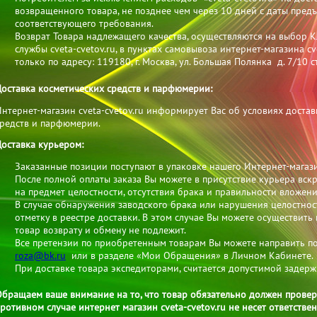
возвращенного товара, не позднее чем через 10 дней с даты пре
соответствующего требования.
Возврат Товара надлежащего качества, осуществляются на выбор 
службы cveta-cvetov.ru, в пунктах самовывоза интернет-магазина cv
только по адресу: 119180, г. Москва, ул. Большая Полянка д. 7/10 ст
оставка косметических средств и парфюмерии:
нтернет-магазин cveta-cvetov.ru информирует Вас об условиях достав
средств и парфюмерии.
оставка курьером:
Заказанные позиции поступают в упаковке нашего Интернет-магаз
После полной оплаты заказа Вы можете в присутствие курьера вск
на предмет целостности, отсутствия брака и правильности вложени
В случае обнаружения заводского брака или нарушения целостнос
отметку в реестре доставки. В этом случае Вы можете осуществить 
товар возврату и обмену не подлежит.
Все претензии по приобретенным товарам Вы можете направить по
roza@bk.ru
или в разделе «Мои Обращения» в Личном Кабинете.
При доставке товара экспедиторами, считается допустимой задержк
бращаем ваше внимание на то, что товар обязательно должен проверя
ротивном случае интернет магазин cveta-cvetov.ru не несет ответствен