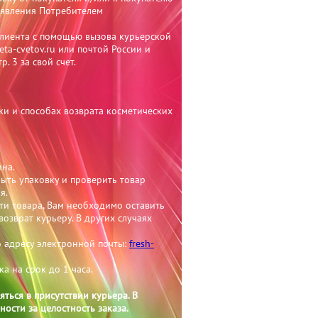
дъявления Потребителем
Клиента с помощью вызова курьерской
eta-cvetov.ru или почтой России и
р. 3 за свой счет.
ки и способах возврата косметических
ина.
рыть упаковку и проверить товар
я.
ти товара, Вам необходимо оставить
возврат курьеру. В других случаях
 адресу электронной почты:
fresh-
а на срок до 1 часа.
ться в присутствии курьера. В
ности за целостность заказа.