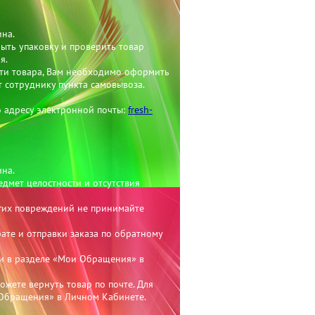
ина.
рыть упаковку и проверить товар
я.
сти товара, Вам необходимо оформить
т сотруднику пункта самовывоза.
 адресу электронной почты:
fresh-
ина.
дмет целостности и отсутствия
гих повреждений не принимайте
рате и отправки заказа по обратному
или в разделе «Мои Обращения» в
жете вернуть товар по почте. Для
и Обращения» в Личном Кабинете.