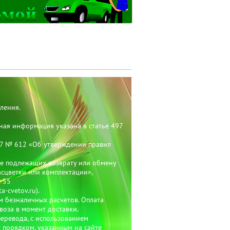
ления.
ная информация указана в статье 497
07 № 612 «Об утверждении правил
не подлежащих возврату или обмену
асцветки или комплектации»,
 55
-cvetov.ru).
м безналичных расчетов. Оплата
воза в момент доставки.
еревода, с использованием
с порядком, указанным на сайте