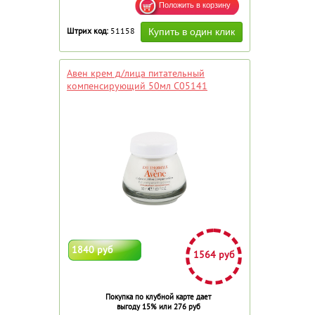
Штрих код:
51158
Авен крем д/лица питательный
компенсирующий 50мл C05141
1840 руб
1564 руб
Покупка по клубной карте дает
выгоду 15% или 276 руб