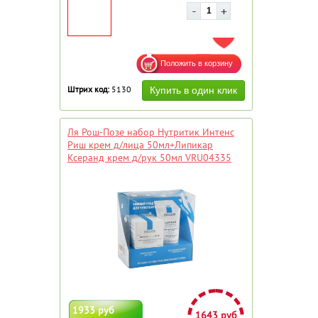
ДОБАВИТЬ В ИЗБРАННОЕ
Штрих код:
5130
Ля Рош-Позе набор Нутритик Интенс
Риш крем д/лица 50мл+Липикар
Ксеранд крем д/рук 50мл VRU04335
1933 руб
1643 руб