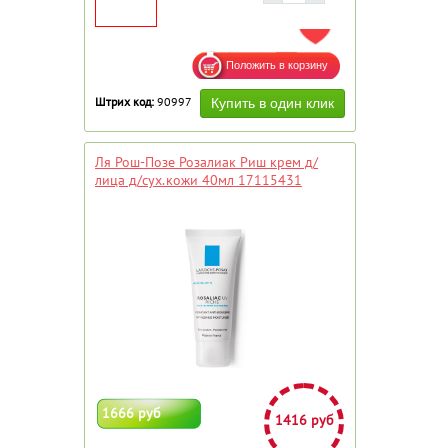
ДОБАВИТЬ В ИЗБРАННОЕ
Штрих код:
90997
Ля Рош-Позе Розалиак Риш крем д/
лица д/сух.кожи 40мл 17115431
1666 руб
1416 руб