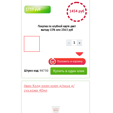
1710 руб
1454 руб
Покупка по клубной карте дает
выгоду 15% или 256.5 руб
ДОБАВИТЬ В ИЗБРАННОЕ
Штрих код:
98730
Авен Колд-крем крем д/лица д/
сух.кожи 40мл