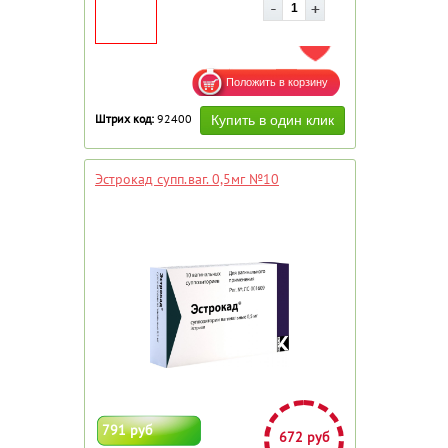
ДОБАВИТЬ В ИЗБРАННОЕ
Штрих код:
92400
Эстрокад супп.ваг. 0,5мг №10
791 руб
672 руб