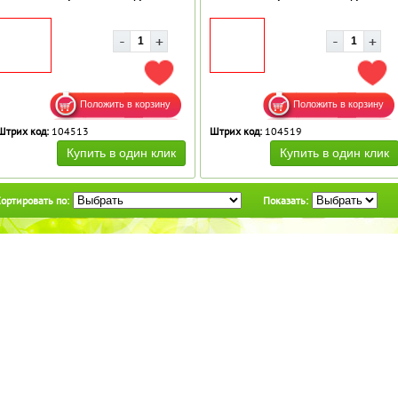
ДОБАВИТЬ В ИЗБРАННОЕ
ДОБ
Штрих код:
104513
Штрих код:
104519
ортировать по:
Показать: