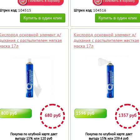
Штрих код:
104515
Штрих код:
104516
Кислород основной элемент д/
Кислород основной элемент д/
дыхания с распылителем мягкая
дыхания с распылителем жесткая
маска 17л
маска 17л
800 руб
1596 руб
680 руб
1357 руб
Покупка по клубной карте дает
Покупка по клубной карте дает
выгоду 15% или 120 руб
выгоду 15% или 239.4 руб