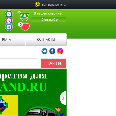
Вам перезвонить?
ВАШ ПЕРСОНАЛЬНЫЙ
В вашей корзине:
МЕНЕДЖЕР
ВАШ ПЕРСОНАЛЬНЫЙ
0 шт. на 0 р.
МЕНЕДЖЕР
0
ВАШ ПЕРСОНАЛЬНЫЙ
ПЕРЕЙТИ В ИЗБРАННОЕ
МЕНЕДЖЕР
ОПЛАТА
КОНТАКТЫ
Мы ВКонтакте
Мы на Facebook
Мы в Instagramm