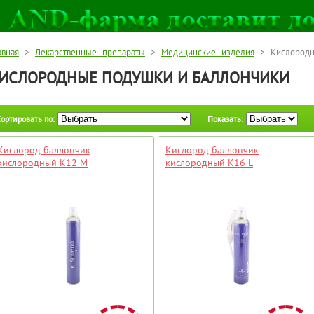
авная
>
Лекарственные препараты
>
Медицинские изделия
> Кислородн
ИСЛОРОДНЫЕ ПОДУШКИ И БАЛЛОНЧИКИ
ортировать по:
Показать:
Кислород баллончик
Кислород баллончик
кислородный К12 М
кислородный К16 L