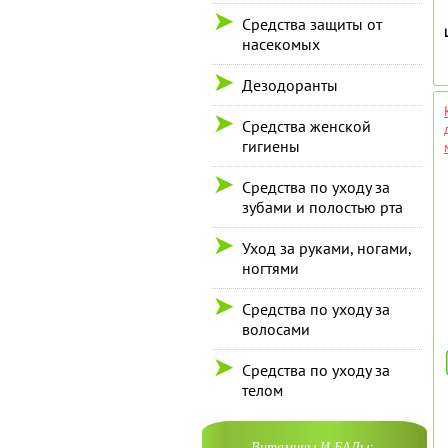
Средства защиты от
насекомых
Дезодоранты
Средства женской
гигиены
Средства по уходу за
зубами и полостью рта
Уход за руками, ногами,
ногтями
Средства по уходу за
волосами
Средства по уходу за
телом
Витамины И БАДы: