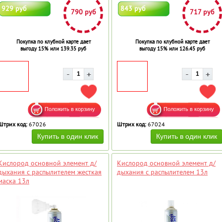
929 руб
843 руб
790 руб
717 руб
Покупка по клубной карте дает
Покупка по клубной карте дает
выгоду 15% или 139.35 руб
выгоду 15% или 126.45 руб
ДОБАВИТЬ В ИЗБРАННОЕ
ДОБ
Штрих код:
67026
Штрих код:
67024
Кислород основной элемент д/
Кислород основной элемент д/
дыхания с распылителем жесткая
дыхания с распылителем 13л
маска 13л