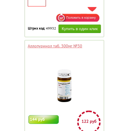
ДОБАВИТЬ В ИЗБРАННОЕ
Штрих код:
49932
Аллопуринол таб. 300мг №30
144 руб
122 руб