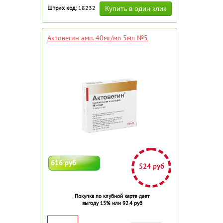
Штрих код:
18232
Актовегин амп. 40мг/мл 5мл №5
616 руб
524 руб
Покупка по клубной карте дает
выгоду 15% или 92.4 руб