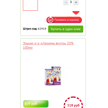
ДОБАВИТЬ В ИЗБРАННОЕ
Штрих код:
62919
Элькар р-р д/приема внутрь 20%
100мл
609 руб
518 руб