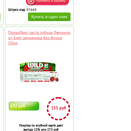
Штрих код:
97669
р
ПрезиДент паста зубная Джуниор
от 6лет земляника без фтора
50мл
182 руб
155 руб
Покупка по клубной карте дает
выгоду 15% или 27.3 руб