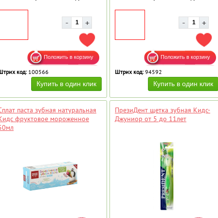
ДОБАВИТЬ В ИЗБРАННОЕ
ДОБ
Штрих код:
100566
Штрих код:
94592
Сплат паста зубная натуральная
ПрезиДент щетка зубная Кидс-
Кидс фруктовое мороженное
Джуниор от 5 до 11лет
50мл