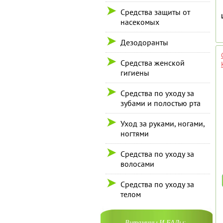
Средства защиты от
насекомых
Дезодоранты
Средства женской
гигиены
Средства по уходу за
зубами и полостью рта
Уход за руками, ногами,
ногтями
Средства по уходу за
волосами
Средства по уходу за
телом
Витамины И БАДы: