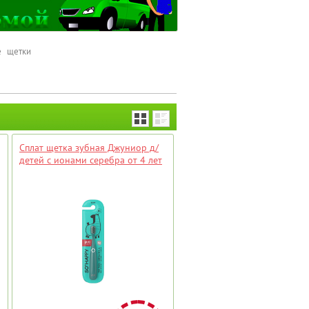
е щетки
Сплат щетка зубная Джуниор д/
детей с ионами серебра от 4 лет