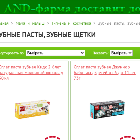
авная
>
Мама и малыш
>
Гигиена и косметика
> Зубные пасты, зубны
УБНЫЕ ПАСТЫ, ЗУБНЫЕ ЩЕТКИ
ортировать по:
Показать:
Сплат паста зубная Кидс 2-6лет
Сплат паста зубная Джуниор
натуральная молочный шоколад
Бабл гам д/детей от 6 до 11лет
50мл
73г