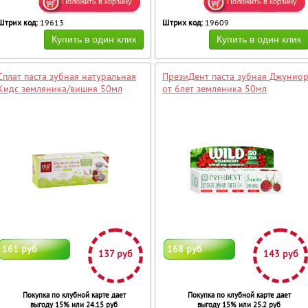
Штрих код:
19613
Штрих код:
19609
Сплат паста зубная натуральная
ПрезиДент паста зубная Джунио
Кидс земляника/вишня 50мл
от 6лет земляника 50мл
161 руб
168 руб
137 руб
143 руб
Покупка по клубной карте дает
Покупка по клубной карте дает
выгоду 15% или 24.15 руб
выгоду 15% или 25.2 руб