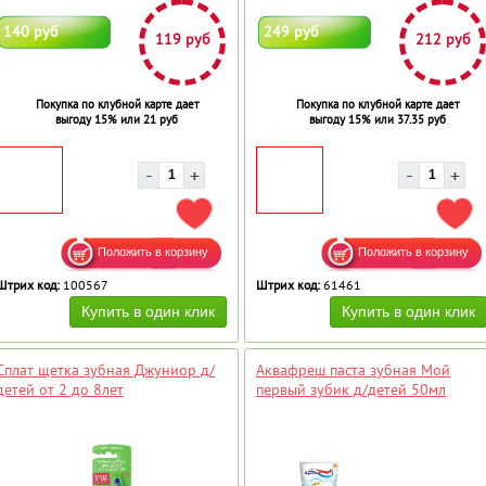
140 руб
249 руб
119 руб
212 руб
Покупка по клубной карте дает
Покупка по клубной карте дает
выгоду 15% или 21 руб
выгоду 15% или 37.35 руб
ДОБАВИТЬ В ИЗБРАННОЕ
ДОБ
Штрих код:
100567
Штрих код:
61461
Сплат щетка зубная Джуниор д/
Аквафреш паста зубная Мой
детей от 2 до 8лет
первый зубик д/детей 50мл