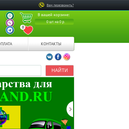
Вам перезвонить?
ВАШ ПЕРСОНАЛЬНЫЙ
В вашей корзине:
МЕНЕДЖЕР
ВАШ ПЕРСОНАЛЬНЫЙ
0 шт. на 0 р.
МЕНЕДЖЕР
0
ВАШ ПЕРСОНАЛЬНЫЙ
ПЕРЕЙТИ В ИЗБРАННОЕ
МЕНЕДЖЕР
ОПЛАТА
КОНТАКТЫ
Мы ВКонтакте
Мы на Facebook
Мы в Instagramm