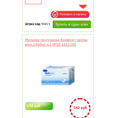
ДОБАВИТЬ В ИЗБРАННОЕ
Штрих код:
90821
Моликеа подгузники Комфорт экстра
впит.1460мл р.S №30 1652200
638 руб
542 руб