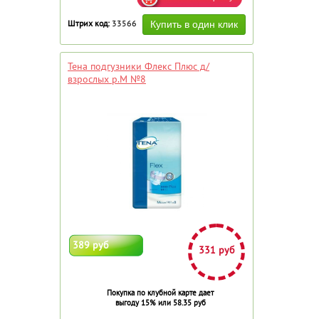
Штрих код:
33566
Тена подгузники Флекс Плюс д/
взрослых р.М №8
389 руб
331 руб
Покупка по клубной карте дает
выгоду 15% или 58.35 руб