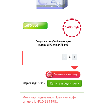
1650 руб
1403 руб
Покупка по клубной карте дает
выгоду 15% или 247.5 руб
ДОБАВИТЬ В ИЗБРАННОЕ
Штрих код:
79917
Моликар подгузники Премиум софт
супер р.L №10 1693981