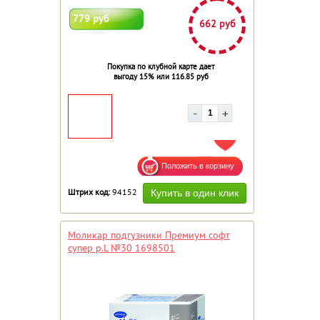
779 руб
662 руб
Покупка по клубной карте дает
выгоду 15% или 116.85 руб
ДОБАВИТЬ В ИЗБРАННОЕ
Штрих код:
94152
Моликар подгузники Премиум софт
супер р.L №30 1698501