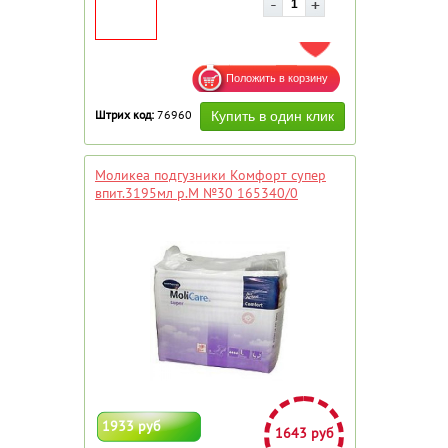
ДОБАВИТЬ В ИЗБРАННОЕ
Штрих код:
76960
Моликеа подгузники Комфорт супер
впит.3195мл р.M №30 165340/0
1933 руб
1643 руб