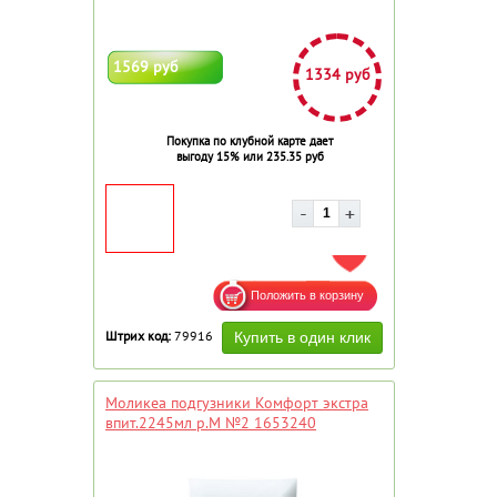
1569 руб
1334 руб
Покупка по клубной карте дает
выгоду 15% или 235.35 руб
ДОБАВИТЬ В ИЗБРАННОЕ
Штрих код:
79916
Моликеа подгузники Комфорт экстра
впит.2245мл р.M №2 1653240