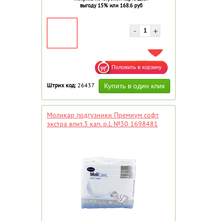
выгоду 15% или 168.6 руб
ДОБАВИТЬ В ИЗБРАННОЕ
Штрих код:
26437
Моликар подгузники Премиум софт
экстра впит.3 кап. р.L №30 1698481