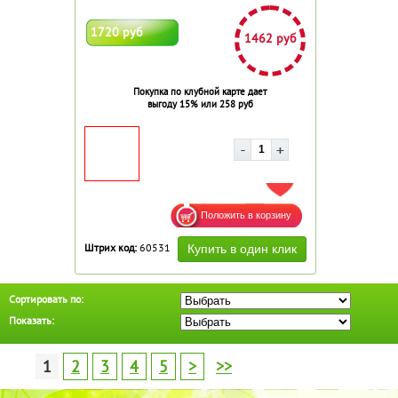
1720 руб
1462 руб
Покупка по клубной карте дает
выгоду 15% или 258 руб
ДОБАВИТЬ В ИЗБРАННОЕ
Штрих код:
60531
Сортировать по:
Показать:
1
2
3
4
5
>
>>