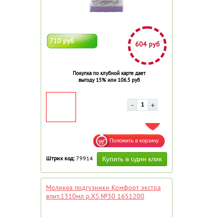
710 руб
604 руб
Покупка по клубной карте дает
выгоду 15% или 106.5 руб
ДОБАВИТЬ В ИЗБРАННОЕ
Штрих код:
79914
Моликеа подгузники Комфорт экстра
впит.1310мл р.XS №30 1651200