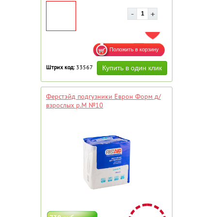
ДОБАВИТЬ В ИЗБРАННОЕ
Штрих код:
33567
Ферстэйд подгузники Еврон Форм д/
взрослых р.М №10