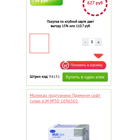
738 руб
627 руб
Покупка по клубной карте дает
выгоду 15% или 110.7 руб
ДОБАВИТЬ В ИЗБРАННОЕ
Штрих код:
94151
Моликар подгузники Премиум софт
супер р.M №30 1696501