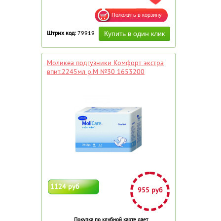
Штрих код:
79919
Моликеа подгузники Комфорт экстра
впит.2245мл р.M №30 1653200
1124 руб
955 руб
Покупка по клубной карте дает