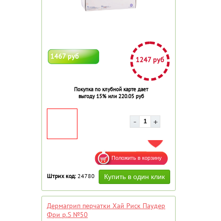
1467 руб
1247 руб
Покупка по клубной карте дает
выгоду 15% или 220.05 руб
ДОБАВИТЬ В ИЗБРАННОЕ
Штрих код:
24780
Дермагрип перчатки Хай Риск Паудер
Фри р.S №50