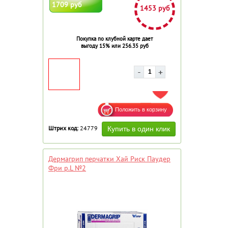
1709 руб
1453 руб
Покупка по клубной карте дает
выгоду 15% или 256.35 руб
ДОБАВИТЬ В ИЗБРАННОЕ
Штрих код:
24779
Дермагрип перчатки Хай Риск Паудер
Фри р.L №2