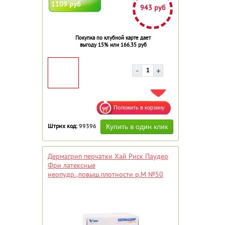
1109 руб
943 руб
Покупка по клубной карте дает
выгоду 15% или 166.35 руб
ДОБАВИТЬ В ИЗБРАННОЕ
Штрих код:
99396
Дермагрип перчатки Хай Риск Паудер
Фри латексные
неопудр.,повыш.плотности р.М №50