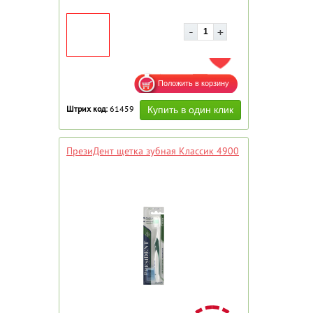
ДОБАВИТЬ В ИЗБРАННОЕ
Штрих код:
61459
ПрезиДент щетка зубная Классик 4900