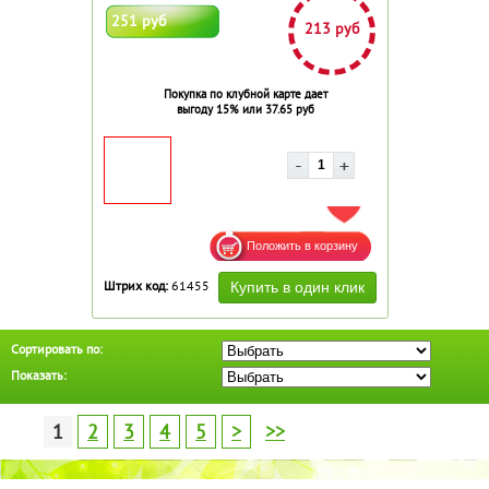
251 руб
213 руб
Покупка по клубной карте дает
выгоду 15% или 37.65 руб
ДОБАВИТЬ В ИЗБРАННОЕ
Штрих код:
61455
Сортировать по:
Показать:
1
2
3
4
5
>
>>