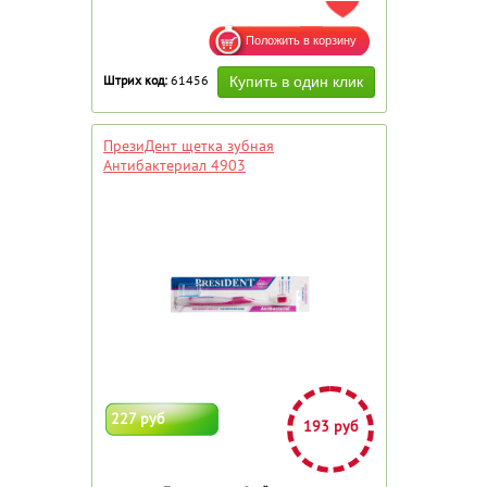
ДОБАВИТЬ В ИЗБРАННОЕ
Штрих код:
61456
ПрезиДент щетка зубная
Антибактериал 4903
227 руб
193 руб