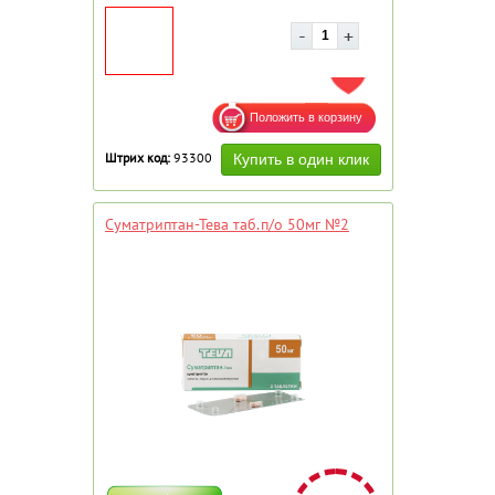
ДОБАВИТЬ В ИЗБРАННОЕ
Штрих код:
93300
Суматриптан-Тева таб.п/о 50мг №2