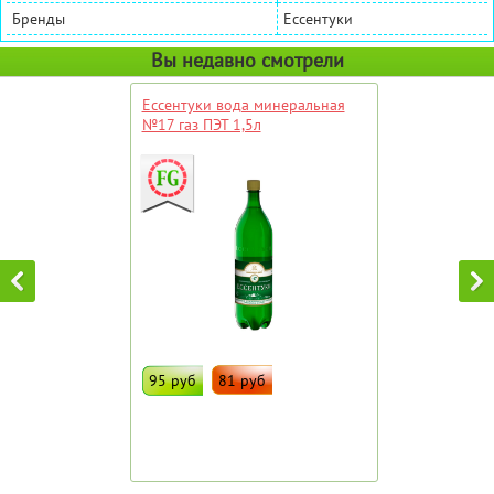
Бренды
Ессентуки
Вы недавно смотрели
Ессентуки вода минеральная
№17 газ ПЭТ 1,5л
95 руб
81 руб
ДОБАВИТЬ В ИЗБРАННОЕ
Штрих код:
4454002