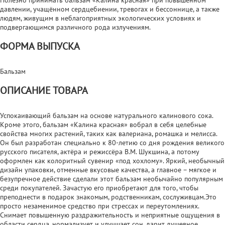
давлении, учащённом сердцебиении, тревогах и бессоннице, а также
людям, живущим в неблагоприятных экологических условиях и
подвергающимся различного рода излучениям.
ФОРМА ВЫПУСКА
Бальзам
ОПИСАНИЕ ТОВАРА
Успокаивающий бальзам на основе натурального калинового сока.
Кроме этого, бальзам «Калина красная» вобрал в себя целебные
свойства многих растений, таких как валериана, ромашка и мелисса.
Он был разработан специально к 80-летию со дня рождения великого
русского писателя, актёра и режиссёра В.М. Шукшина, а потому
оформлен как колоритный сувенир «под хохлому». Яркий, необычный
дизайн упаковки, отменные вкусовые качества, а главное – мягкое и
безупречное действие сделали этот бальзам необычайно популярным
среди покупателей. Зачастую его приобретают для того, чтобы
преподнести в подарок знакомым, родственникам, сослуживцам.Это
просто незаменимое средство при стрессах и переутомлениях.
Снимает повышенную раздражительность и неприятные ощущения в
области сердца, нормализует и улучшает сон, дарит душевное