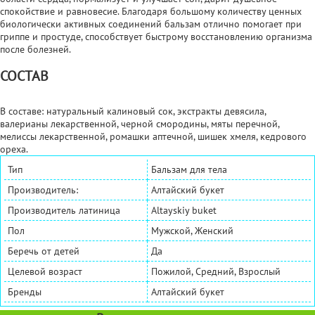
спокойствие и равновесие. Благодаря большому количеству ценных
биологически активных соединений бальзам отлично помогает при
гриппе и простуде, способствует быстрому восстановлению организма
после болезней.
СОСТАВ
В составе: натуральный калиновый сок, экстракты девясила,
валерианы лекарственной, черной смородины, мяты перечной,
мелиссы лекарственной, ромашки аптечной, шишек хмеля, кедрового
ореха.
Тип
Бальзам для тела
Производитель:
Алтайский букет
Производитель латиница
Altayskiy buket
Пол
Мужской, Женский
Беречь от детей
Да
Целевой возраст
Пожилой, Средний, Взрослый
Бренды
Алтайский букет