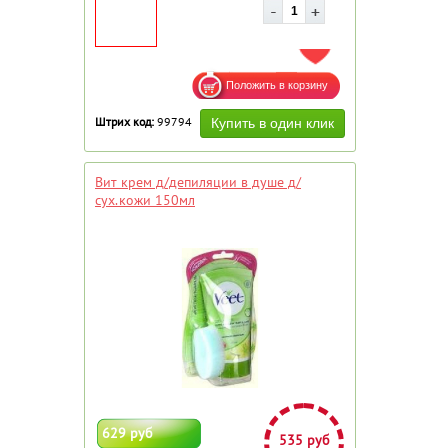
ДОБАВИТЬ В ИЗБРАННОЕ
Штрих код:
99794
Вит крем д/депиляции в душе д/
сух.кожи 150мл
629 руб
535 руб