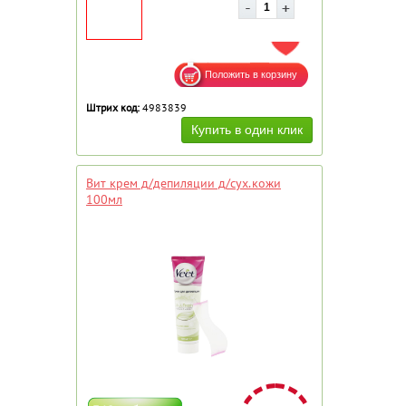
ДОБАВИТЬ В ИЗБРАННОЕ
Штрих код:
4983839
Вит крем д/депиляции д/сух.кожи
100мл