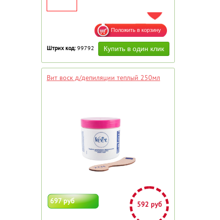
ДОБАВИТЬ В ИЗБРАННОЕ
Штрих код:
99792
Вит воск д/депиляции теплый 250мл
697 руб
592 руб