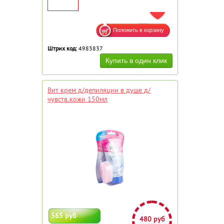
ДОБАВИТЬ В ИЗБРАННОЕ
Штрих код:
4983837
Вит крем д/депиляции в душе д/
чувств.кожи 150мл
565 руб
480 руб