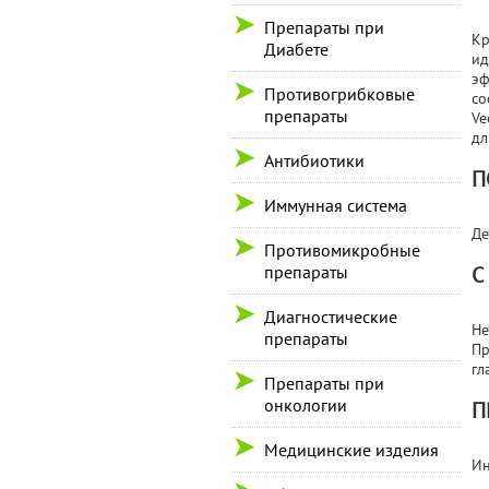
Препараты при
Кр
Диабете
ид
эф
Противогрибковые
со
препараты
Ve
дл
Антибиотики
П
Иммунная система
Де
Противомикробные
препараты
С
Диагностические
Не
препараты
Пр
гл
Препараты при
онкологии
П
Медицинские изделия
Ин