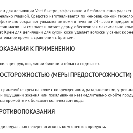
ем для депиляции Veet быстро, эффективно и безболезненно удаляет 
еально гладкой. Средство изготавливается по инновационной технолог
фективно сохраняет увлажнение кожи в течении 24 часов и придает 
став масло ши смягчает и питает дерму, обеспечивая максимально к
et Крем для депиляции для сухой кожи удаляет волоски у самых корне
ительное время в сравнении с бритьем.
ОКАЗАНИЯ К ПРИМЕНЕНИЮ
пиляция рук, ног, линии бикини и области подмышек.
 ОСТОРОЖНОСТЬЮ (МЕРЫ ПРЕДОСТОРОЖНОСТИ)
 применяйте крем на коже с повреждениями, раздражениями, угревы
и ощущении жжения или покалывания незамедлительно смойте продук
аза промойте их большим количеством воды.
РОТИВОПОКАЗАНИЯ
дивидуальная непереносимость компонентов продукта.