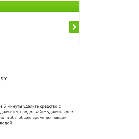
5°C.
з 3 минуты удалите средство с
удаляются, продолжайте удалять крем.
 но чтобы общее время депиляции
 водой.