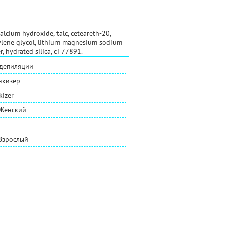
alcium hydroxide, talc, ceteareth-20,
opylene glycol, lithium magnesium sodium
, hydrated silica, ci 77891.
 депиляции
нкизер
kizer
 Женский
Взрослый