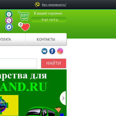
Вам перезвонить?
ВАШ ПЕРСОНАЛЬНЫЙ
В вашей корзине:
МЕНЕДЖЕР
ВАШ ПЕРСОНАЛЬНЫЙ
0 шт. на 0 р.
МЕНЕДЖЕР
0
ВАШ ПЕРСОНАЛЬНЫЙ
ПЕРЕЙТИ В ИЗБРАННОЕ
МЕНЕДЖЕР
ОПЛАТА
КОНТАКТЫ
Мы ВКонтакте
Мы на Facebook
Мы в Instagramm