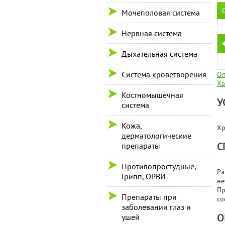
Мочеполовая система
Нервная система
Дыхательная система
Система кроветворения
Оп
Ха
Костномышечная
У
система
Кожа,
Хр
дерматологические
С
препараты
Противопростудные,
Ра
Грипп, ОРВИ
не
Пр
Препараты при
со
заболевании глаз и
О
ушей