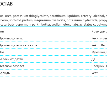
ОСТАВ
ua, urea, potassium thioglycolate, paraffinum liquidum, cetearyl alcohol, c
ycerin, sorbitol, parfum, magnesium trisilicate, potassium hydroxide, pr
licate, butyrospermum parkii butter, sodium gluconate, acrylates copolymer
Тип
Крем для
Производитель:
Рекитт-Бе
Производитель латиница
Rekitt-Ben
Пол
Мужской,
Беречь от детей
Да
Целевой возраст
Средний, 
Бренды
Veet