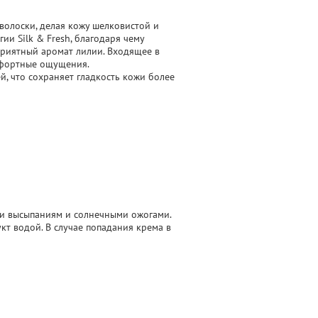
волоски, делая кожу шелковистой и
ии Silk & Fresh, благодаря чему
приятный аромат лилии. Входящее в
омфортные ощущения.
й, что сохраняет гладкость кожи более
ми высыпаниям и солнечными ожогами.
т водой. В случае попадания крема в