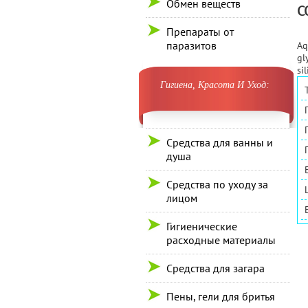
Обмен веществ
С
Препараты от
паразитов
Aq
gl
si
Гигиена, Красота И Уход:
Средства для ванны и
душа
Средства по уходу за
лицом
Гигиенические
расходные материалы
Средства для загара
Пены, гели для бритья