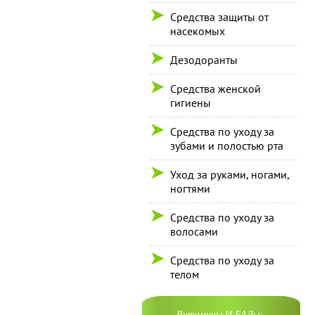
Средства защиты от
насекомых
Дезодоранты
Средства женской
гигиены
Средства по уходу за
зубами и полостью рта
Уход за руками, ногами,
ногтями
Средства по уходу за
волосами
Средства по уходу за
телом
Витамины И БАДы: