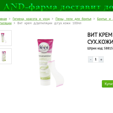
авная
>
Гигиена, красота и уход
>
Пены, гели для бритья
>
Бритье и 
пиляции
> Вит крем д/депиляции д/сух.кожи 100мл
ВИТ КРЕМ
СУХ.КОЖИ
Штрих код:
58815