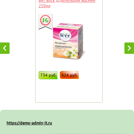
Вит воск д/депиляции жасмин
250мл
734 руб
624 руб
ДОБАВИТЬ В ИЗБРАННОЕ
Штрих код:
81392
https://demo-admin-it.ru