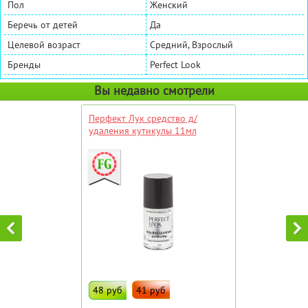
Пол
Женский
Беречь от детей
Да
Целевой возраст
Средний, Взрослый
Бренды
Perfect Look
Вы недавно смотрели
Перфект Лук средство д/
удаления кутикулы 11мл
48 руб
41 руб