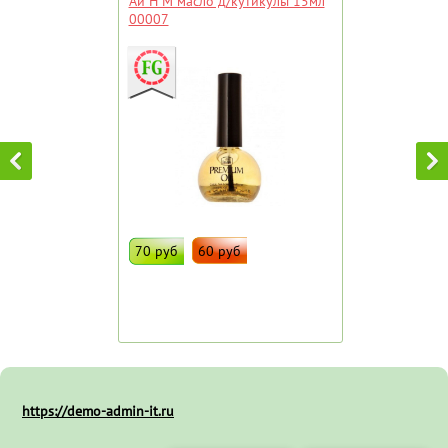
Ай Н М масло д/кутикулы 15мл
00007
70 руб
60 руб
ДОБАВИТЬ В ИЗБРАННОЕ
Штрих код:
35889
https://demo-admin-it.ru