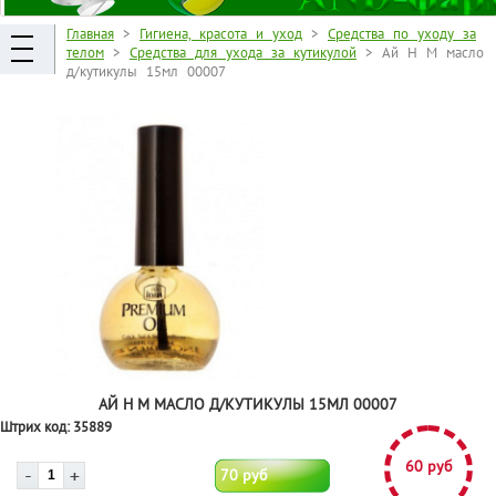
Главная
>
Гигиена, красота и уход
>
Средства по уходу за
телом
>
Средства для ухода за кутикулой
> Ай Н М масло
д/кутикулы 15мл 00007
АЙ Н М МАСЛО Д/КУТИКУЛЫ 15МЛ 00007
Штрих код:
35889
60 руб
70 руб