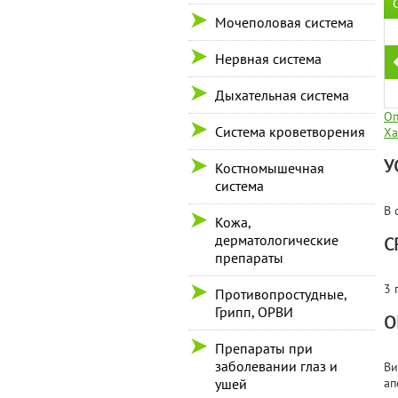
Мочеполовая система
Нервная система
Дыхательная система
Оп
Система кроветворения
Ха
У
Костномышечная
система
В 
Кожа,
дерматологические
С
препараты
3 
Противопростудные,
Грипп, ОРВИ
О
Препараты при
заболевании глаз и
Ви
ушей
ап