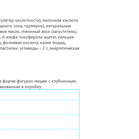
гулятор кислотности), молочная кислота
ощного сока, турмерик), натуральные
ое масло, пчелиный воск (загуститель),
, d-альфа токоферола ацетат, кальция
, фолиевая кислота, калия йодид,
астилки: углеводы – 2 г, энергетическая
в форме фигурок мишек с клубничным,
акованная в коробку.