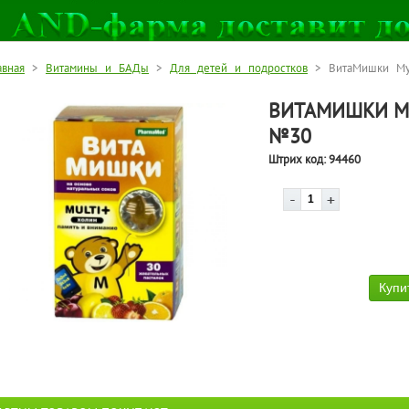
авная
>
Витамины и БАДы
>
Для детей и подростков
> ВитаМишки Мул
ВИТАМИШКИ МУ
№30
Штрих код:
94460