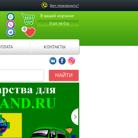
Вам перезвонить?
ВАШ ПЕРСОНАЛЬНЫЙ
В вашей корзине:
МЕНЕДЖЕР
ВАШ ПЕРСОНАЛЬНЫЙ
0 шт. на 0 р.
МЕНЕДЖЕР
0
ВАШ ПЕРСОНАЛЬНЫЙ
ПЕРЕЙТИ В ИЗБРАННОЕ
МЕНЕДЖЕР
ОПЛАТА
КОНТАКТЫ
Мы ВКонтакте
Мы на Facebook
Мы в Instagramm