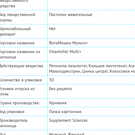
лекарственного
средства
Вид лекарственной
Пастилки жевательные
формы
Термолабильный
Нет
препарат
Торговое название
ВитаМишки Мульти+
Торговое название на
Vitamishki Multi+
латинице
Действующие вещества
Ретинола пальмитат, Кальция пантотенат, Аск
Мальтодекстрин, Цинка цитрат, Кокосовое м
Количество в упаковке
30
Условия отпуска из
Без рецепта
аптек
Страна производства:
Германия
Вид упаковки
Пачка картонная
Производитель
Supplement Sciences
латиница
Пол
Мужской, Женский