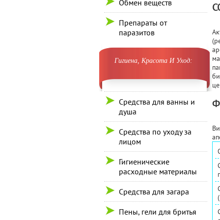
Обмен веществ
С
Препараты от
паразитов
Ак
(р
ар
ма
Гигиена, Красота И Уход:
па
би
це
Средства для ванны и
Ф
душа
Ви
Средства по уходу за
ап
лицом
Гигиенические
расходные материалы
Средства для загара
Пены, гели для бритья