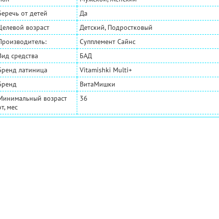
Беречь от детей
Да
Целевой возраст
Детский, Подростковый
Производитель:
Супплемент Сайнс
Вид средства
БАД
Бренд латиница
Vitamishki Multi+
Бренд
ВитаМишки
Минимальный возраст
36
от, мес