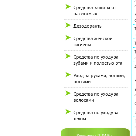
Средства защиты от
насекомых
Дезодоранты
Средства женской
гигиены
Средства по уходу за
зубами и полостью рта
Уход за руками, ногами,
ногтями
Средства по уходу за
волосами
Средства по уходу за
телом
Витамины И БАДы: