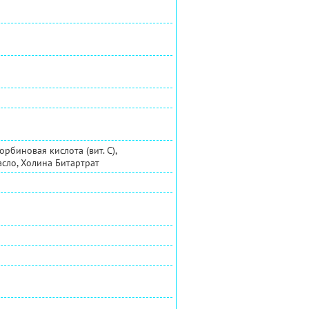
орбиновая кислота (вит. С),
асло, Холина Битартрат