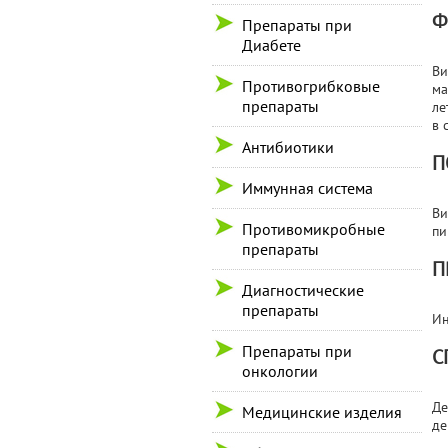
Ф
Препараты при
Диабете
Ви
Противогрибковые
ма
препараты
ле
в 
Антибиотики
П
Иммунная система
Ви
Противомикробные
пи
препараты
П
Диагностические
препараты
Ин
Препараты при
С
онкологии
Де
Медицинские изделия
де