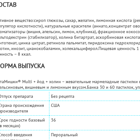
ОСТАВ
тивное вещество:сироп глюкозы, сахар, желатин, лимонная кислота (ре
егулятор кислотности), натуральные красители (аннато,концентрат ов
оматизаторы (вишня, апельсин, лимон, клубника), фракционное кокосов
льтодекстрин (стабилизатор), холина битартрат, аскорбиновая кислота
нтотенат, цинка цитрат, ретинола пальмитат, пиридоксина гидрохлорид
отин, инозит, цианокобаламин, холекальциферол.Пищевая ценность 1 п
нность – 8 ккал.
ОРМА ВЫПУСКА
таМишки® Multi + йод + холин – жевательные мармеладные пастилки 
ельсиновым, вишневым и лимонным вкусом.Банка 30 и 60 пастилок, уп
Отпуск препарата
Без рецепта
Страна происхождения
США
производителя
Срок годности базовый
36
(в месяцах)
Способ введения
Пероральный