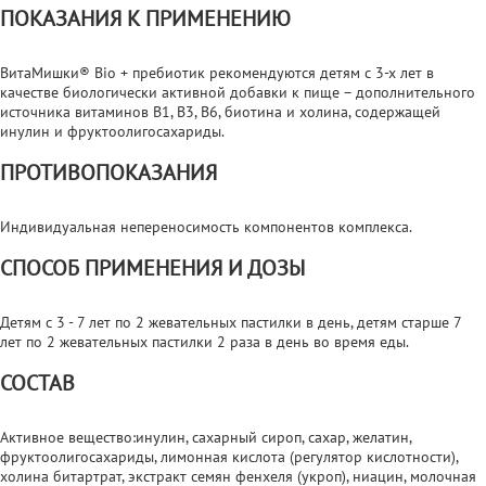
ПОКАЗАНИЯ К ПРИМЕНЕНИЮ
ВитаМишки® Bio + пребиотик рекомендуются детям с 3-х лет в
качестве биологически активной добавки к пище – дополнительного
источника витаминов В1, В3, В6, биотина и холина, содержащей
инулин и фруктоолигосахариды.
ПРОТИВОПОКАЗАНИЯ
Индивидуальная непереносимость компонентов комплекса.
СПОСОБ ПРИМЕНЕНИЯ И ДОЗЫ
Детям с 3 - 7 лет по 2 жевательных пастилки в день, детям старше 7
лет по 2 жевательных пастилки 2 раза в день во время еды.
СОСТАВ
Активное вещество:инулин, сахарный сироп, сахар, желатин,
фруктоолигосахариды, лимонная кислота (регулятор кислотности),
холина битартрат, экстракт семян фенхеля (укроп), ниацин, молочная