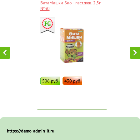
ВитаМишки Био+ паст.жев. 2,5г
№30
506 руб
430 руб
ДОБАВИТЬ В ИЗБРАННОЕ
Штрих код:
95840
https://demo-admin-it.ru