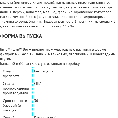
кислота (регулятор кислотности), натуральные красители (аннато,
концентрат овощного сока, турмерик), натуральные ароматизаторы
(вишня, персик, виноград, малина), фракционированное кокосовое
масло, пчелиный воск (загуститель), пиридоксина гидрохлорид,
тиамина хлорид, биотин. Пищевая ценность 1 пастилки: углеводы – 2
г, энергетическая ценность – 8 ккал / 33 кДж.
ФОРМА ВЫПУСКА
ВитаМишки® Bio + пребиотик – жевательные пастилки в форме
фигурок мишек с вишневым, малиновым, персиковым и виноградным
вкусом.
Банка 30 и 60 пастилок, упакованная в коробку.
Отпуск
Без рецепта
препарата
Страна
США
происхождения
производителя
Срок годности
36
базовый (в
месяцах)
Способ
Пероральный