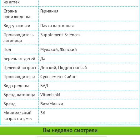
из аптек
Страна
Германия
производства:
Вид упаковки
Пачка картонная
Производитель
Supplement Sciences
латиница
Пол
Мужской, Женский
Беречь от детей
Да
Целевой возраст
Детский, Подростковый
Производитель:
Супплемент Сайнс
Вид средства
БАД
Бренд латиница
Vitamishki
Бренд
ВитаМишки
Минимальный
36
возраст от, мес
Вы недавно смотрели