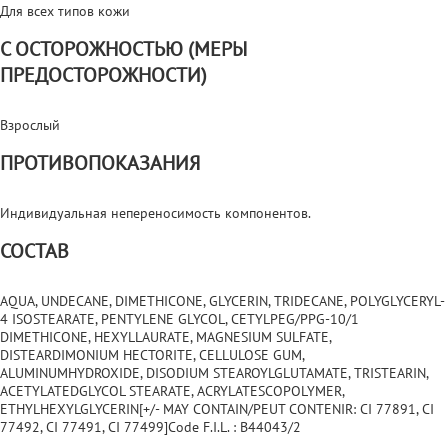
Для всех типов кожи
С ОСТОРОЖНОСТЬЮ (МЕРЫ
ПРЕДОСТОРОЖНОСТИ)
Взрослый
ПРОТИВОПОКАЗАНИЯ
Индивидуальная непереносимость компонентов.
СОСТАВ
AQUA, UNDECANE, DIMETHICONE, GLYCERIN, TRIDECANE, POLYGLYCERYL-
4 ISOSTEARATE, PENTYLENE GLYCOL, CETYLPEG/PPG-10/1
DIMETHICONE, HEXYLLAURATE, MAGNESIUM SULFATE,
DISTEARDIMONIUM HECTORITE, CELLULOSE GUM,
ALUMINUMHYDROXIDE, DISODIUM STEAROYLGLUTAMATE, TRISTEARIN,
ACETYLATEDGLYCOL STEARATE, ACRYLATESCOPOLYMER,
ETHYLHEXYLGLYCERIN[+/- MAY CONTAIN/PEUT CONTENIR: CI 77891, CI
77492, CI 77491, CI 77499]Code F.I.L. : B44043/2