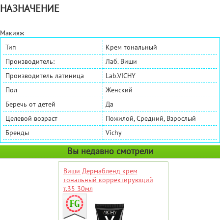
НАЗНАЧЕНИЕ
Макияж
Тип
Крем тональный
Производитель:
Лаб. Виши
Производитель латиница
Lab.VICHY
Пол
Женский
Беречь от детей
Да
Целевой возраст
Пожилой, Средний, Взрослый
Бренды
Vichy
Вы недавно смотрели
Виши Дермабленд крем
тональный корректирующий
т.35 30мл