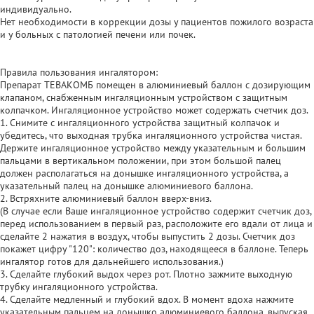
индивидуально.
Нет необходимости в коррекции дозы у пациентов пожилого возраста
и у больных с патологией печени или почек.
Правила пользования ингалятором:
Препарат ТЕВАКОМБ помещен в алюминиевый баллон с дозирующим
клапаном, снабженным ингаляционным устройством с защитным
колпачком. Ингаляционное устройство может содержать счетчик доз.
1. Снимите с ингаляционного устройства защитный колпачок и
убедитесь, что выходная трубка ингаляционного устройства чистая.
Держите ингаляционное устройство между указательным и большим
пальцами в вертикальном положении, при этом большой палец
должен располагаться на донышке ингаляционного устройства, а
указательный палец на донышке алюминиевого баллона.
2. Встряхните алюминиевый баллон вверх-вниз.
(В случае если Ваше ингаляционное устройство содержит счетчик доз,
перед использованием в первый раз, расположите его вдали от лица и
сделайте 2 нажатия в воздух, чтобы выпустить 2 дозы. Счетчик доз
покажет цифру "120": количество доз, находящееся в баллоне. Теперь
ингалятор готов для дальнейшего использования.)
3. Сделайте глубокий выдох через рот. Плотно зажмите выходную
трубку ингаляционного устройства.
4. Сделайте медленный и глубокий вдох. В момент вдоха нажмите
указательным пальцем на донышко алюминиевого баллона, выпуская