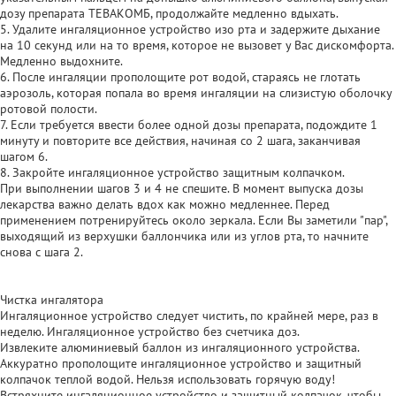
дозу препарата ТЕВАКОМБ, продолжайте медленно вдыхать.
5. Удалите ингаляционное устройство изо рта и задержите дыхание
на 10 секунд или на то время, которое не вызовет у Вас дискомфорта.
Медленно выдохните.
6. После ингаляции прополощите рот водой, стараясь не глотать
аэрозоль, которая попала во время ингаляции на слизистую оболочку
ротовой полости.
7. Если требуется ввести более одной дозы препарата, подождите 1
минуту и повторите все действия, начиная со 2 шага, заканчивая
шагом 6.
8. Закройте ингаляционное устройство защитным колпачком.
При выполнении шагов 3 и 4 не спешите. В момент выпуска дозы
лекарства важно делать вдох как можно медленнее. Перед
применением потренируйтесь около зеркала. Если Вы заметили "пар",
выходящий из верхушки баллончика или из углов рта, то начните
снова с шага 2.
Чистка ингалятора
Ингаляционное устройство следует чистить, по крайней мере, раз в
неделю. Ингаляционное устройство без счетчика доз.
Извлеките алюминиевый баллон из ингаляционного устройства.
Аккуратно прополощите ингаляционное устройство и защитный
колпачок теплой водой. Нельзя использовать горячую воду!
Встряхните ингаляционное устройство и защитный колпачок, чтобы