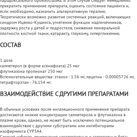
парадоксального бронхоспазма. В этом случае следует немедленно
прекратить применение препарата, оценить состояние пациента и,
если необходимо, назначить альтернативную терапию.
Теоретически возможно развитие системных реакций, включающих
синдром Иценко-Кушинга, угнетение функции надпочечников,
задержку роста у детей и подростков, снижение минеральной
плотности костной ткани, катаракту, глаукому, гипергликемию.
СОСТАВ
1 доза
салметерол (в форме ксинафоата) 25 мкг
флутиказона пропионат 250 мкг
Вспомогательные вещества: этанол - 1.56 мг, лецитин - 0.00005726 мг,
тетрафторэтан - 76.154 мг.
ВЗАИМОДЕЙСТВИЕ С ДРУГИМИ ПРЕПАРАТАМИ
В обычных условиях после ингаляционного применения препарата
достигаются низкие концентрации салметерола и флутиказона в
плазме крови, однако, не может быть исключено потенциальное
взаимодействие с другими субстратами или ингибиторами
изофермента CYP3A4.
Следует избегать применения неселективных и селективных бета-