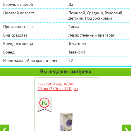
Беречь от детей
Да
Целевой возраст
Пожилой, Средний, Взрослый,
Детский, Подростковый
Производитель:
Сипла
Вид средства
Лекарственный препарат
Бренд латиница
Tevacomb
Бренд
Тевакомб
Минимальный возраст от, мес
72
Вы недавно смотрели
Тевакомб аэр.д/инг.
25мкг/250мкг 120доз