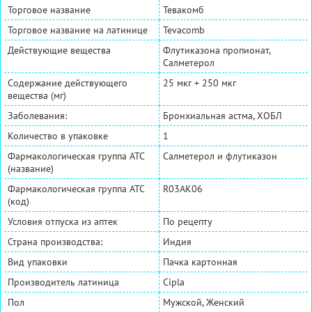
Торговое название
Тевакомб
Торговое название на латинице
Tevacomb
Действующие вещества
Флутиказона пропионат,
Салметерол
Содержание действующего
25 мкг + 250 мкг
вещества (мг)
Заболевания:
Бронхиальная астма, ХОБЛ
Количество в упаковке
1
Фармакологическая группа АТС
Салметерол и флутиказон
(название)
Фармакологическая группа АТС
R03AK06
(код)
Условия отпуска из аптек
По рецепту
Страна производства:
Индия
Вид упаковки
Пачка картонная
Производитель латиница
Cipla
Пол
Мужской, Женский