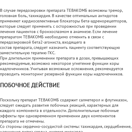
В случае передозировки препарата ТЕВАКОМБ возможны тремор,
головная боль, тахикардия. В качестве оптимальных антидотов
применяют кардиоселективные блокаторы бета-адренорецепторов,
которые следует применять с осторожностью при проведении
лечения пациентов с бронхоспазмом в анамнезе. Если лечение
препаратом ТЕВАКОМБ необходимо отменить в связи с
передозировкой бета2-агониста, входящего в
состав препарата, следует назначить пациенту соответствующую
заместительную терапию ГКС.
При длительном применении препарата в дозах, превышающих
рекомендуемые, возможно некоторое угнетение функции коры
надпочечников. Учитывая возможные осложнения, рекомендуется
проводить мониторинг резервной функции коры надпочечников.
ПОБОЧНОЕ ДЕЙСТВИЕ
Поскольку препарат ТЕВАКОМБ содержит салметерол и флутиказон,
следует ожидать развития побочных реакций, характерных для
каждого компонента в отдельности. Дополнительные побочные
эффекты при одновременном применении двух компонентов
препарата не отмечены.
Со стороны сердечно-сосудистой системы: тахикардия, сердцебиение,
нарушения ритма сердца, ишемия миокарда.