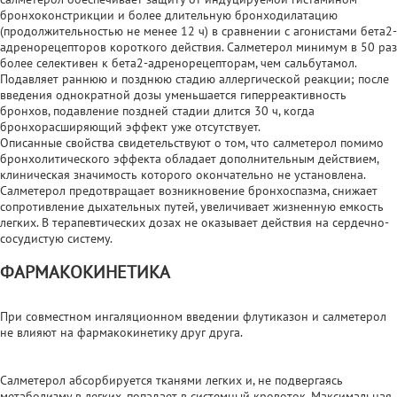
бронхоконстрикции и более длительную бронходилатацию
(продолжительностью не менее 12 ч) в сравнении с агонистами бета2-
адренорецепторов короткого действия. Салметерол минимум в 50 раз
более селективен к бета2-адренорецепторам, чем сальбутамол.
Подавляет раннюю и позднюю стадию аллергической реакции; после
введения однократной дозы уменьшается гиперреактивность
бронхов, подавление поздней стадии длится 30 ч, когда
бронхорасширяющий эффект уже отсутствует.
Описанные свойства свидетельствуют о том, что салметерол помимо
бронхолитического эффекта обладает дополнительным действием,
клиническая значимость которого окончательно не установлена.
Салметерол предотвращает возникновение бронхоспазма, снижает
сопротивление дыхательных путей, увеличивает жизненную емкость
легких. В терапевтических дозах не оказывает действия на сердечно-
сосудистую систему.
ФАРМАКОКИНЕТИКА
При совместном ингаляционном введении флутиказон и салметерол
не влияют на фармакокинетику друг друга.
Салметерол абсорбируется тканями легких и, не подвергаясь
метаболизму в легких, попадает в системный кровоток. Максимальная