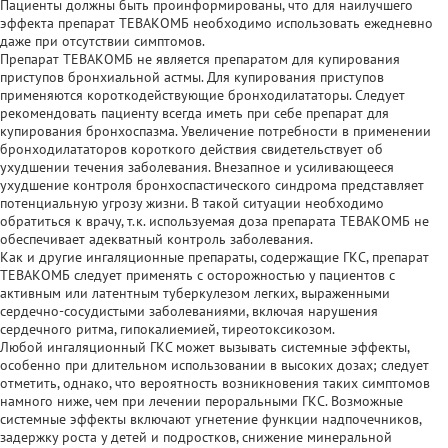
Пациенты должны быть проинформированы, что для наилучшего
эффекта препарат ТЕВАКОМБ необходимо использовать ежедневно
даже при отсутствии симптомов.
Препарат ТЕВАКОМБ не является препаратом для купирования
приступов бронхиальной астмы. Для купирования приступов
применяются короткодействующие бронходилататоры. Следует
рекомендовать пациенту всегда иметь при себе препарат для
купирования бронхоспазма. Увеличение потребности в применении
бронходилататоров короткого действия свидетельствует об
ухудшении течения заболевания. Внезапное и усиливающееся
ухудшение контроля бронхоспастического синдрома представляет
потенциальную угрозу жизни. В такой ситуации необходимо
обратиться к врачу, т.к. используемая доза препарата ТЕВАКОМБ не
обеспечивает адекватный контроль заболевания.
Как и другие ингаляционные препараты, содержащие ГКС, препарат
ТЕВАКОМБ следует применять с осторожностью у пациентов с
активным или латентным туберкулезом легких, выраженными
сердечно-сосудистыми заболеваниями, включая нарушения
сердечного ритма, гипокалиемией, тиреотоксикозом.
Любой ингаляционный ГКС может вызывать системные эффекты,
особенно при длительном использовании в высоких дозах; следует
отметить, однако, что вероятность возникновения таких симптомов
намного ниже, чем при лечении пероральными ГКС. Возможные
системные эффекты включают угнетение функции надпочечников,
задержку роста у детей и подростков, снижение минеральной