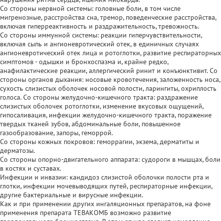
Со стороны нервной системы: головные боли, в том числе
мигренозные, расстройства сна, тремор, поведенческие расстройства,
включая гиперреактивность и раздражительность, тревожность.
Со стороны иммунной системы: реакции гиперчувствительности,
включая сыпь и ангионевротический отек, в единичных случаях
ангионевротический отек лица и ротоглотки, развитие респираторных
симптомов - одышки и бронхоспазма и, крайне редко,
анафилактические реакции, аллергический ринит и конъюнктивит. Со
стороны органов дыхания: носовые кровотечения, заложенность носа,
сухость слизистых оболочек носовой полости, ларингиты, охриплость
голоса. Со стороны желудочно-кишечного тракта: раздражение
слизистых оболочек ротоглотки, изменение вкусовых ощущений,
гипосаливация, инфекции желудочно-кишечного тракта, поражение
твердых тканей зубов, абдоминальные боли, повышенное
газообразование, запоры, геморрой.
Со стороны кожных покровов: геморрагии, экзема, дерматиты и
дерматозы.
Со стороны опорно-двигательного аппарата: судороги в мышцах, боли
в костях и суставах.
Инфекции и инвазии: кандидоз слизистой оболочки полости рта и
глотки, инфекции мочевыводящих путей, респираторные инфекции,
другие бактериальные и вирусные инфекции.
Как и при применении других ингаляционных препаратов, на фоне
применения препарата ТЕВАКОМБ возможно развитие