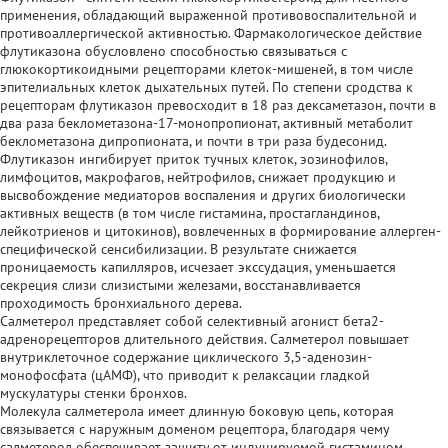
применения, обладающий выраженной противовоспалительной и
противоаллергической активностью. Фармакологическое действие
флутиказона обусловлено способностью связываться с
глюкокортикоидными рецепторами клеток-мишеней, в том числе
эпителиальных клеток дыхательных путей. По степени сродства к
рецепторам флутиказон превосходит в 18 раз дексаметазон, почти в
два раза беклометазона-17-монопропионат, активный метаболит
беклометазона дипропионата, и почти в три раза будесонид.
Флутиказон ингибирует приток тучных клеток, эозинофилов,
лимфоцитов, макрофагов, нейтрофилов, снижает продукцию и
высвобождение медиаторов воспаления и других биологически
активных веществ (в том числе гистамина, простагландинов,
лейкотриенов и цитокинов), вовлеченных в формирование аллерген-
специфической сенсибилизации. В результате снижается
проницаемость капилляров, исчезает экссудация, уменьшается
секреция слизи слизистыми железами, восстанавливается
проходимость бронхиального дерева.
Салметерол представляет собой селективный агонист бета2-
адренорецепторов длительного действия. Салметерол повышает
внутриклеточное содержание циклического 3,5-аденозин-
монофосфата (цАМФ), что приводит к релаксации гладкой
мускулатуры стенки бронхов.
Молекула салметерола имеет длинную боковую цепь, которая
связывается с наружным доменом рецептора, благодаря чему
салметерол обеспечивает защиту от индуцируемой гистамином