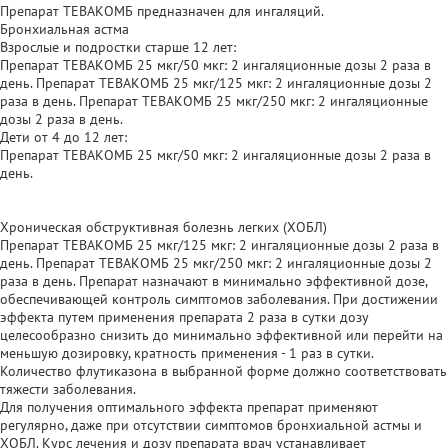
Препарат ТЕВАКОМБ предназначен для ингаляций.
Бронхиальная астма
Взрослые и подростки старше 12 лет:
Препарат ТЕВАКОМБ 25 мкг/50 мкг: 2 ингаляционные дозы 2 раза в
день. Препарат ТЕВАКОМБ 25 мкг/125 мкг: 2 ингаляционные дозы 2
раза в день. Препарат ТЕВАКОМБ 25 мкг/250 мкг: 2 ингаляционные
дозы 2 раза в день.
Дети от 4 до 12 лет:
Препарат ТЕВАКОМБ 25 мкг/50 мкг: 2 ингаляционные дозы 2 раза в
день.
Хроническая обструктивная болезнь легких (ХОБЛ)
Препарат ТЕВАКОМБ 25 мкг/125 мкг: 2 ингаляционные дозы 2 раза в
день. Препарат ТЕВАКОМБ 25 мкг/250 мкг: 2 ингаляционные дозы 2
раза в день. Препарат назначают в минимально эффективной дозе,
обеспечивающей контроль симптомов заболевания. При достижении
эффекта путем применения препарата 2 раза в сутки дозу
целесообразно снизить до минимально эффективной или перейти на
меньшую дозировку, кратность применения - 1 раз в сутки.
Количество флутиказона в выбранной форме должно соответствовать
тяжести заболевания.
Для получения оптимального эффекта препарат применяют
регулярно, даже при отсутствии симптомов бронхиальной астмы и
ХОБЛ. Курс лечения и дозу препарата врач устанавливает