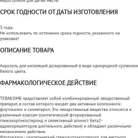
недоступном для детей месте!
СРОК ГОДНОСТИ ОТ ДАТЫ ИЗГОТОВЛЕНИЯ
3 года.
Не использовать по истечении срока годности, указанного на
упаковке!
ОПИСАНИЕ ТОВАРА
Аэрозоль для ингаляций дозированный в виде однородной суспензии
белого цвета.
ФАРМАКОЛОГИЧЕСКОЕ ДЕЙСТВИЕ
ТЕВАКОМБ представляет собой комбинированный лекарственный
препарат, в состав которого входят два активных компонента:
флутиказон и салметерол. Эти лекарственные вещества относятся к
различным классам (синтетический фторированный
глюкокортикостероид и селективный агонист бета2-
адренорецепторов длительного действия) и обладают различными
механизмами действия.
Флутиказон - синтетический глюкокортикостероид для местного