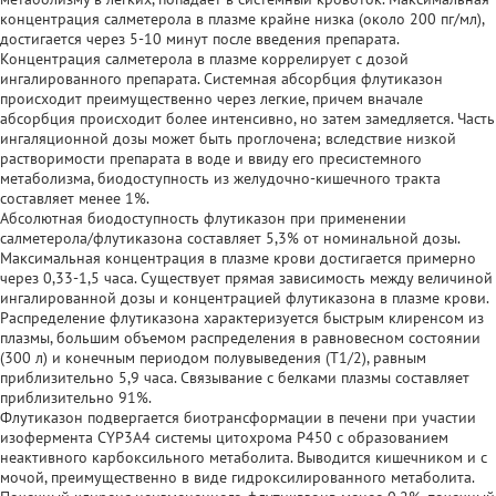
концентрация салметерола в плазме крайне низка (около 200 пг/мл),
достигается через 5-10 минут после введения препарата.
Концентрация салметерола в плазме коррелирует с дозой
ингалированного препарата. Системная абсорбция флутиказон
происходит преимущественно через легкие, причем вначале
абсорбция происходит более интенсивно, но затем замедляется. Часть
ингаляционной дозы может быть проглочена; вследствие низкой
растворимости препарата в воде и ввиду его пресистемного
метаболизма, биодоступность из желудочно-кишечного тракта
составляет менее 1%.
Абсолютная биодоступность флутиказон при применении
салметерола/флутиказона составляет 5,3% от номинальной дозы.
Максимальная концентрация в плазме крови достигается примерно
через 0,33-1,5 часа. Существует прямая зависимость между величиной
ингалированной дозы и концентрацией флутиказона в плазме крови.
Распределение флутиказона характеризуется быстрым клиренсом из
плазмы, большим объемом распределения в равновесном состоянии
(300 л) и конечным периодом полувыведения (Т1/2), равным
приблизительно 5,9 часа. Связывание с белками плазмы составляет
приблизительно 91%.
Флутиказон подвергается биотрансформации в печени при участии
изофермента CYP3A4 системы цитохрома Р450 с образованием
неактивного карбоксильного метаболита. Выводится кишечником и с
мочой, преимущественно в виде гидроксилированного метаболита.