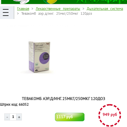
Главная
>
Лекарственные препараты
>
Дыхательная система
> Тевакомб аэр.д/инг. 25мкг/250мкг 120доз
ТЕВАКОМБ АЭР.Д/ИНГ. 25МКГ/250МКГ 120ДОЗ
Штрих код:
66052
949 руб
1117 руб