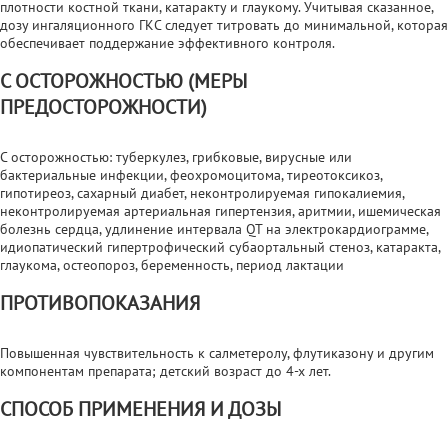
плотности костной ткани, катаракту и глаукому. Учитывая сказанное,
дозу ингаляционного ГКС следует титровать до минимальной, которая
обеспечивает поддержание эффективного контроля.
С ОСТОРОЖНОСТЬЮ (МЕРЫ
ПРЕДОСТОРОЖНОСТИ)
С осторожностью: туберкулез, грибковые, вирусные или
бактериальные инфекции, феохромоцитома, тиреотоксикоз,
гипотиреоз, сахарный диабет, неконтролируемая гипокалиемия,
неконтролируемая артериальная гипертензия, аритмии, ишемическая
болезнь сердца, удлинение интервала QT на электрокардиограмме,
идиопатический гипертрофический субаортальный стеноз, катаракта,
глаукома, остеопороз, беременность, период лактации
ПРОТИВОПОКАЗАНИЯ
Повышенная чувствительность к салметеролу, флутиказону и другим
компонентам препарата; детский возраст до 4-х лет.
СПОСОБ ПРИМЕНЕНИЯ И ДОЗЫ