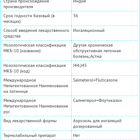
Страна происхождения
Индия
производителя
Срок годности базовый (в
36
месяцах)
Способ введения лекарственного
Ингаляционный
средства
Нозологическая классификация
Другая хроническая
МКБ-10 (название)
обструктивная легочная
болезнь;Астма
Нозологическая классификация
J44;J45
МКБ-10 (код)
Международное
Salmeterol+Fluticasone
Непатентованное Наименование
на латинице
Международное
Салметерол+Флутиказон
Непатентованное Наименование
рус
Вид лекарственной формы
Аэрозоль для ингаляций
дозированный
Термолабильный препарат
Нет