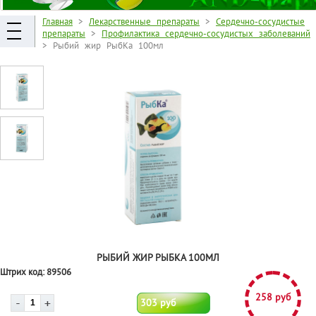
Главная
>
Лекарственные препараты
>
Сердечно-сосудистые
препараты
>
Профилактика сердечно-сосудистых заболеваний
> Рыбий жир РыбКа 100мл
РЫБИЙ ЖИР РЫБКА 100МЛ
Штрих код:
89506
258 руб
303 руб