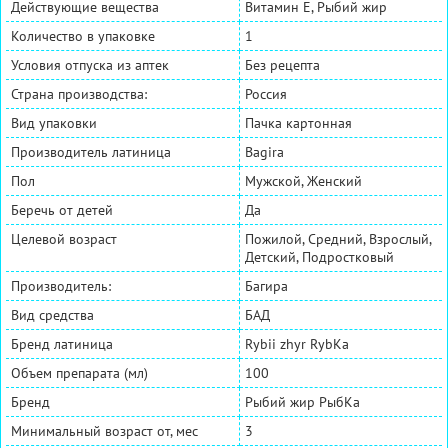
Действующие вещества
Витамин E, Рыбий жир
Количество в упаковке
1
Условия отпуска из аптек
Без рецепта
Страна производства:
Россия
Вид упаковки
Пачка картонная
Производитель латиница
Bagira
Пол
Мужской, Женский
Беречь от детей
Да
Целевой возраст
Пожилой, Средний, Взрослый,
Детский, Подростковый
Производитель:
Багира
Вид средства
БАД
Бренд латиница
Rybii zhyr RybKa
Объем препарата (мл)
100
Бренд
Рыбий жир РыбКа
Минимальный возраст от, мес
3