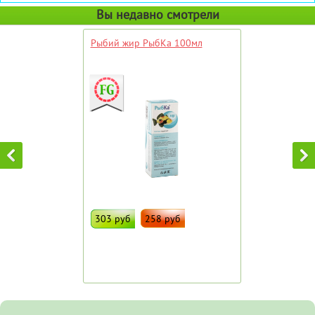
Вы недавно смотрели
Рыбий жир РыбКа 100мл
303 руб
258 руб
ДОБАВИТЬ В ИЗБРАННОЕ
Штрих код:
89506