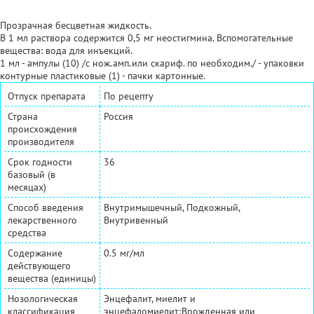
Прозрачная бесцветная жидкость.
В 1 мл раствора содержится 0,5 мг неостигмина. Вспомогательные
вещества: вода для инъекций.
1 мл - ампулы (10) /с нож.амп.или скариф. по необходим./ - упаковки
контурные пластиковые (1) - пачки картонные.
Отпуск препарата
По рецепту
Страна
Россия
происхождения
производителя
Срок годности
36
базовый (в
месяцах)
Способ введения
Внутримышечный, Подкожный,
лекарственного
Внутривенный
средства
Содержание
0.5 мг/мл
действующего
вещества (единицы)
Нозологическая
Энцефалит, миелит и
классификация
энцефаломиелит;Врожденная или