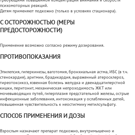
психомоторных реакций.
Детям применяют подкожно (только в условиях стационара).
С ОСТОРОЖНОСТЬЮ (МЕРЫ
ПРЕДОСТОРОЖНОСТИ)
Применение возможно согласно режиму дозирования.
ПРОТИВОПОКАЗАНИЯ
Эпилепсия, гиперкинезы, ваготомия, бронхиальная астма, ИБС (в т.ч.
стенокардия), аритмии, брадикардия, выраженный атеросклероз,
тиреотоксикоз, язвенная болезнь желудка и двенадцатиперстной
кишки, перитонит, механическая непроходимость ЖКТ или
мочевыводящих путей, гиперплазия предстательной железы, острые
инфекционные заболевания, интоксикация у ослабленных детей,
повышенная чувствительность к неостигмину метилсульфату.
СПОСОБ ПРИМЕНЕНИЯ И ДОЗЫ
Взрослым назначают препарат подкожно, внутримышечно и