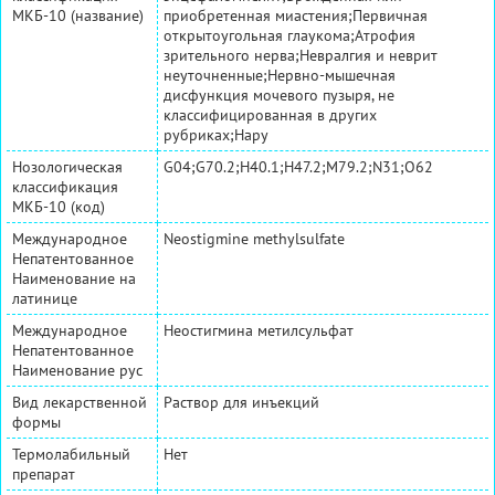
МКБ-10 (название)
приобретенная миастения;Первичная
открытоугольная глаукома;Атрофия
зрительного нерва;Невралгия и неврит
неуточненные;Нервно-мышечная
дисфункция мочевого пузыря, не
классифицированная в других
рубриках;Нару
Нозологическая
G04;G70.2;H40.1;H47.2;M79.2;N31;O62
классификация
МКБ-10 (код)
Международное
Neostigmine methylsulfate
Непатентованное
Наименование на
латинице
Международное
Неостигмина метилсульфат
Непатентованное
Наименование рус
Вид лекарственной
Раствор для инъекций
формы
Термолабильный
Нет
препарат