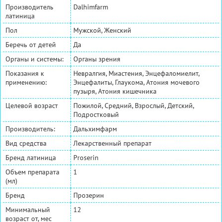
Производитель
Dalhimfarm
латиница
Пол
Мужской, Женский
Беречь от детей
Да
Органы и системы:
Органы зрения
Показания к
Невралгия, Миастения, Энцефаломиелит,
применению:
Энцефалиты, Глаукома, Атония мочевого
пузыря, Атония кишечника
Целевой возраст
Пожилой, Средний, Взрослый, Детский,
Подростковый
Производитель:
Дальхимфарм
Вид средства
Лекарственный препарат
Бренд латиница
Proserin
Объем препарата
1
(мл)
Бренд
Прозерин
Минимальный
12
возраст от, мес