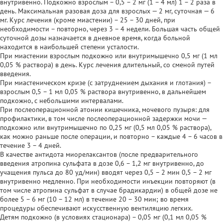
внутривенно. Подкожно взрослым – 0,5 – 2 мг (1 – 4 мл) 1 – 2 раза в
день. Максимальная разовая доза для взрослых — 2 мг, суточная — 6
мг. Курс лечения (кроме миастении) – 25 – 30 дней, при
необходимости – повторно, через 3 – 4 недели. Большая часть общей
суточной дозы назначается в дневное время, когда больной
находится в наибольшей степени усталости.
При миастении взрослым подкожно или внутримышечно 0,5 мг (1 мл
0,05 % раствора) в день. Курс лечения длительный, со сменой путей
введения.
При миастеническом кризе (с затруднением дыхания и глотания) –
взрослым 0,5 – 1 мл 0,05 % раствора внутривенно, в дальнейшем
подкожно, с небольшими интервалами.
При послеоперационной атонии кишечника, мочевого пузыря: для
профилактики, в том числе послеоперационной задержки мочи —
подкожно или внутримышечно по 0,25 мг (0,5 мл 0,05 % раствора),
как можно раньше после операции, и повторно – каждые 4 – 6 часов в
течение 3 – 4 дней.
В качестве антидота миорелаксантов (после предварительного
введения атропина сульфата в дозе 0,6 – 1,2 мг внутривенно, до
учащения пульса до 80 уд/мин) вводят через 0,5 – 2 мин 0,5 – 2 мг
внутривенно медленно. При необходимости инъекции повторяют (в
том числе атропина сульфат в случае брадикардии) в общей дозе не
более 5 – 6 мг (10 – 12 мл) в течение 20 – 30 мин; во время
процедуры обеспечивают искусственную вентиляцию легких.
Детям подкожно (в условиях стационара) – 0,05 мг (0,1 мл 0,05 %