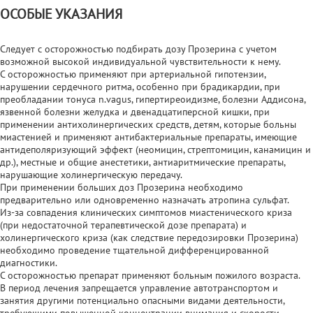
ОСОБЫЕ УКАЗАНИЯ
Следует с осторожностью подбирать дозу Прозерина с учетом
возможной высокой индивидуальной чувствительности к нему.
С осторожностью применяют при артериальной гипотензии,
нарушении сердечного ритма, особенно при брадикардии, при
преобладании тонуса n.vagus, гипертиреоидизме, болезни Аддисона,
язвенной болезни желудка и двенадцатиперсной кишки, при
применении антихолинергических средств, детям, которые больны
миастенией и применяют антибактериальные препараты, имеющие
антидеполяризующий эффект (неомицин, стрептомицин, канамицин и
др.), местные и общие анестетики, антиаритмические препараты,
нарушающие холинергическую передачу.
При применении больших доз Прозерина необходимо
предварительно или одновременно назначать атропина сульфат.
Из-за совпадения клинических симптомов миастенического криза
(при недостаточной терапевтической дозе препарата) и
холинергического криза (как следствие передозировки Прозерина)
необходимо проведение тщательной дифференцированной
диагностики.
С осторожностью препарат применяют больным пожилого возраста.
В период лечения запрещается управление автотранспортом и
занятия другими потенциально опасными видами деятельности,
требующими повышенной концентрации внимания и скорости