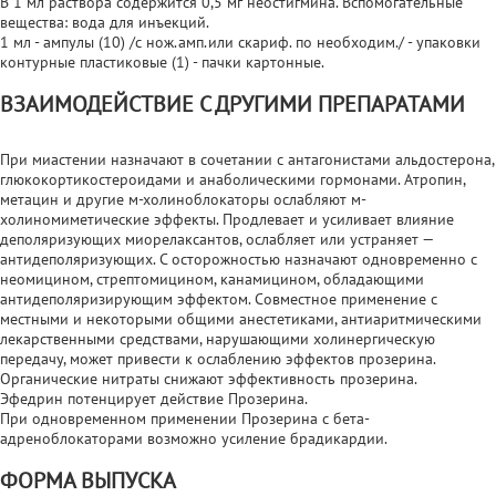
В 1 мл раствора содержится 0,5 мг неостигмина. Вспомогательные
вещества: вода для инъекций.
1 мл - ампулы (10) /с нож.амп.или скариф. по необходим./ - упаковки
контурные пластиковые (1) - пачки картонные.
ВЗАИМОДЕЙСТВИЕ С ДРУГИМИ ПРЕПАРАТАМИ
При миастении назначают в сочетании с антагонистами альдостерона,
глюкокортикостероидами и анаболическими гормонами. Атропин,
метацин и другие м-холиноблокаторы ослабляют м-
холиномиметические эффекты. Продлевает и усиливает влияние
деполяризующих миорелаксантов, ослабляет или устраняет —
антидеполяризующих. С осторожностью назначают одновременно с
неомицином, стрептомицином, канамицином, обладающими
антидеполяризирующим эффектом. Совместное применение с
местными и некоторыми общими анестетиками, антиаритмическими
лекарственными средствами, нарушающими холинергическую
передачу, может привести к ослаблению эффектов прозерина.
Органические нитраты снижают эффективность прозерина.
Эфедрин потенцирует действие Прозерина.
При одновременном применении Прозерина с бета-
адреноблокаторами возможно усиление брадикардии.
ФОРМА ВЫПУСКА