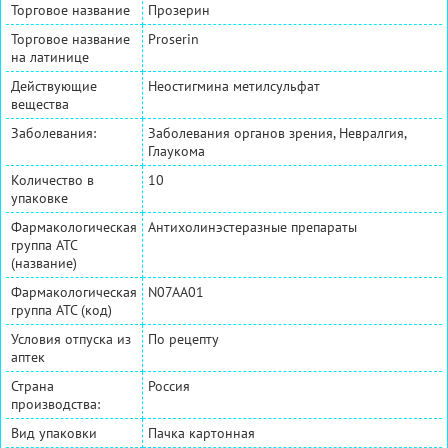
Торговое название
Прозерин
Торговое название
Proserin
на латинице
Действующие
Неостигмина метилсульфат
вещества
Заболевания:
Заболевания органов зрения, Невралгия,
Глаукома
Количество в
10
упаковке
Фармакологическая
Антихолинэстеразные препараты
группа АТС
(название)
Фармакологическая
N07AA01
группа АТС (код)
Условия отпуска из
По рецепту
аптек
Страна
Россия
производства:
Вид упаковки
Пачка картонная