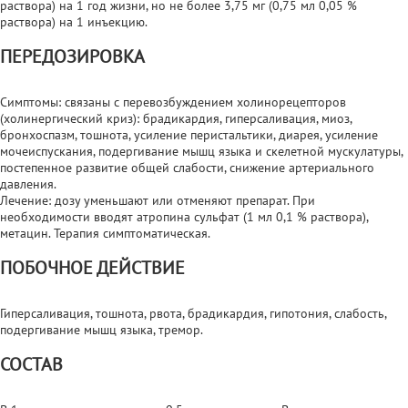
раствора) на 1 год жизни, но не более 3,75 мг (0,75 мл 0,05 %
раствора) на 1 инъекцию.
ПЕРЕДОЗИРОВКА
Симптомы: связаны с перевозбуждением холинорецепторов
(холинергический криз): брадикардия, гиперсаливация, миоз,
бронхоспазм, тошнота, усиление перистальтики, диарея, усиление
мочеиспускания, подергивание мышц языка и скелетной мускулатуры,
постепенное развитие общей слабости, снижение артериального
давления.
Лечение: дозу уменьшают или отменяют препарат. При
необходимости вводят атропина сульфат (1 мл 0,1 % раствора),
метацин. Терапия симптоматическая.
ПОБОЧНОЕ ДЕЙСТВИЕ
Гиперсаливация, тошнота, рвота, брадикардия, гипотония, слабость,
подергивание мышц языка, тремор.
СОСТАВ