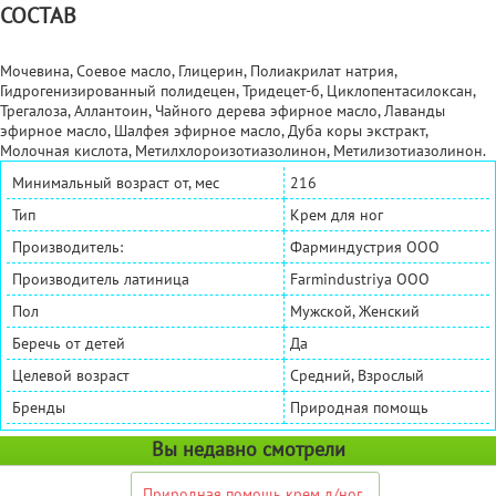
СОСТАВ
Мочевина, Соевое масло, Глицерин, Полиакрилат натрия,
Гидрогенизированный полидецен, Тридецет-б, Циклопентасилоксан,
Трегалоза, Аллантоин, Чайного дерева эфирное масло, Лаванды
эфирное масло, Шалфея эфирное масло, Дуба коры экстракт,
Молочная кислота, Метилхлороизотиазолинон, Метилизотиазолинон.
Минимальный возраст от, мес
216
Тип
Крем для ног
Производитель:
Фарминдустрия ООО
Производитель латиница
Farmindustriya OOO
Пол
Мужской, Женский
Беречь от детей
Да
Целевой возраст
Средний, Взрослый
Бренды
Природная помощь
Вы недавно смотрели
Природная помощь крем д/ног