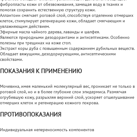
фибропласты кожи от обезвоживания, замещая воду в тканях и
помогая сохранить естественную структуру кожи.
Аллантоин смягчает роговой слой, способствуя отделению отмерших
клеток, стимулирует регенерацию кожи, обладает смягчающим и
увлажняющим действием.
Эфирные масла чайного дерева, лаванды и шалфея.
Являются природными дезодорантами и антисептиками. Особенно
полезны при трещинах на коже стоп.
Экстракт коры дуба с повышенным содержанием дубильных веществ.
Обладает вяжущими, дезодорирующими, антисептическими
свойствами.
ПОКАЗАНИЯ К ПРИМЕНЕНИЮ
Мочевина, имея маленький молекулярный вес, проникает не только в
роговой слой, но и в более глубокие слои эпидермиса. Размягчая
огрубевшую кожу, разрыхляя верхний слой, ускоряет отшелушивание
отмерших клеток и регенерацию кожного покрова.
ПРОТИВОПОКАЗАНИЯ
Индивидуальная непереносимость компонентов