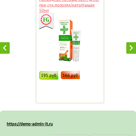
при сух.мозолях/натоптышах
50мл
195 руб
166 руб
ДОБАВИТЬ В ИЗБРАННОЕ
Штрих код:
92673
https://demo-admin-it.ru