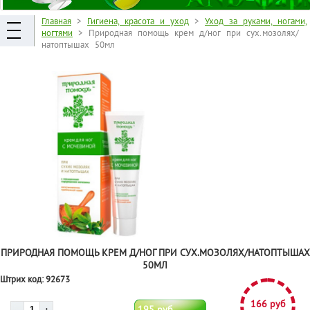
Главная
>
Гигиена, красота и уход
>
Уход за руками, ногами,
ногтями
> Природная помощь крем д/ног при сух.мозолях/
натоптышах 50мл
ПРИРОДНАЯ ПОМОЩЬ КРЕМ Д/НОГ ПРИ СУХ.МОЗОЛЯХ/НАТОПТЫШАХ
50МЛ
Штрих код:
92673
166 руб
195 руб