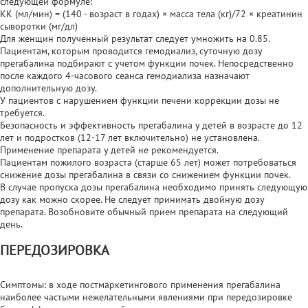
следующей формуле:
КК (мл/мин) = (140 - возраст в годах) × масса тела (кг)/72 × креатинин
сыворотки (мг/дл)
Для женщин полученный результат следует умножить на 0.85.
Пациентам, которым проводится гемодиализ, суточную дозу
прегабалина подбирают с учетом функции почек. Непосредственно
после каждого 4-часового сеанса гемодиализа назначают
дополнительную дозу.
У пациентов с нарушением функции печени коррекции дозы не
требуется.
Безопасность и эффективность прегабалина у детей в возрасте до 12
лет и подростков (12-17 лет включительно) не установлена.
Применение препарата у детей не рекомендуется.
Пациентам пожилого возраста (старше 65 лет) может потребоваться
снижение дозы прегабалина в связи со снижением функции почек.
В случае пропуска дозы прегабалина необходимо принять следующую
дозу как можно скорее. Не следует принимать двойную дозу
препарата. Возобновите обычный прием препарата на следующий
день.
ПЕРЕДОЗИРОВКА
Симптомы: в ходе постмаркетингового применения прегабалина
наиболее частыми нежелательными явлениями при передозировке