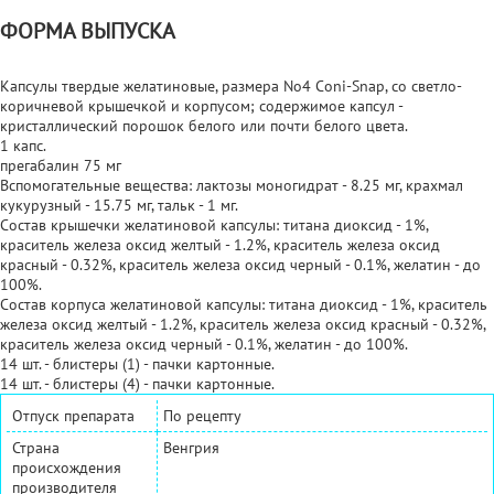
ФОРМА ВЫПУСКА
Капсулы твердые желатиновые, размера No4 Coni-Snap, со светло-
коричневой крышечкой и корпусом; содержимое капсул -
кристаллический порошок белого или почти белого цвета.
1 капс.
прегабалин 75 мг
Вспомогательные вещества: лактозы моногидрат - 8.25 мг, крахмал
кукурузный - 15.75 мг, тальк - 1 мг.
Состав крышечки желатиновой капсулы: титана диоксид - 1%,
краситель железа оксид желтый - 1.2%, краситель железа оксид
красный - 0.32%, краситель железа оксид черный - 0.1%, желатин - до
100%.
Состав корпуса желатиновой капсулы: титана диоксид - 1%, краситель
железа оксид желтый - 1.2%, краситель железа оксид красный - 0.32%,
краситель железа оксид черный - 0.1%, желатин - до 100%.
14 шт. - блистеры (1) - пачки картонные.
14 шт. - блистеры (4) - пачки картонные.
Отпуск препарата
По рецепту
Страна
Венгрия
происхождения
производителя