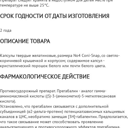
температуре не выше 25°С.
СРОК ГОДНОСТИ ОТ ДАТЫ ИЗГОТОВЛЕНИЯ
2 года
ОПИСАНИЕ ТОВАРА
Капсулы твердые желатиновые, размера No4 Coni-Snap, со светло-
коричневой крышечкой и корпусом; содержимое капсул -
кристаллический порошок белого или почти белого цвета.
ФАРМАКОЛОГИЧЕСКОЕ ДЕЙСТВИЕ
Противосудорожный препарат. Прегабалин - аналог гамма-
аминомасляной кислоты ((S)-3-(аминометил)-5-метилгексановая
кислота).
Установлено, что прегабалин связывается с дополнительной
субъединицей (α2-дельта-протеин) потенциалзависимых кальциевых
каналов в ЦНС, необратимо замещая [3Н]-габапентин. Предполагается,
что такое связывание может способствовать проявлению
анальгезирующего и противосудорожного эффектов прегабалина.