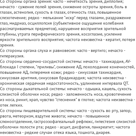
Со стороны органа зрения: часто - нечеткость зрения, диплопия;
нечасто - сужение полей зрения, снижение остроты зрения, боль в
глазах, астенопия, сухость в глазах, отечность глаз, повышенное
слезотечение; редко - мелькание "искр" перед глазами, раздражение
глаз, мидриаз, осциллопсия (субъективное ощущение колебания
рассматриваемых предметов), нарушение восприятия зрительной
глубины, утрата периферического зрения, косоглазие, усиление
яркости зрительного восприятия; частота неизвестна - кератит, потеря
зрения.
Со стороны органа слуха и равновесия: часто - вертиго; нечасто -
гиперакузия.
Со стороны сердечно-сосудистой системы: нечасто - тахикардия, AV-
блокада I степени, "приливы", снижение АД, похолодание конечностей,
повышение АД, гиперемия кожи; редко - синусовая тахикардия,
синусовая аритмия, синусовая брадикардия; частота неизвестна -
хроническая сердечная недостаточность, удлинение интервала QT.
Со стороны дыхательной системы: нечасто - одышка, кашель, сухость
слизистой оболочки носа; редко - заложенность носа, кровотечение
из носа, ринит, храп, чувство "стеснения" в глотке; частота неизвестна -
отек легких.
Со стороны пищеварительной системы: часто - сухость во рту, запор,
рвота, метеоризм, вздутие живота; нечасто - повышенное
слюноотделение, гастроэзофагеальный рефлюкс, гипестезия слизистой
оболочки полости рта; редко - асцит, дисфагия, панкреатит; частота
неизвестна - редкие случаи отека языка, тошнота, диарея.