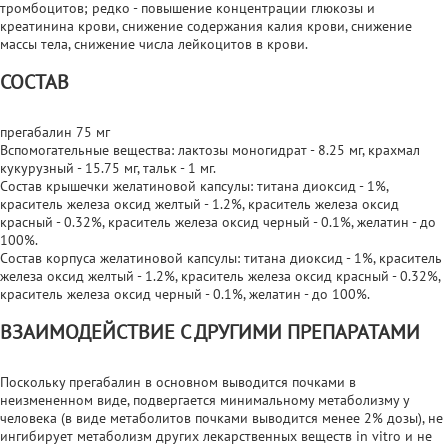
тромбоцитов; редко - повышение концентрации глюкозы и
креатинина крови, снижение содержания калия крови, снижение
массы тела, снижение числа лейкоцитов в крови.
СОСТАВ
прегабалин 75 мг
Вспомогательные вещества: лактозы моногидрат - 8.25 мг, крахмал
кукурузный - 15.75 мг, тальк - 1 мг.
Состав крышечки желатиновой капсулы: титана диоксид - 1%,
краситель железа оксид желтый - 1.2%, краситель железа оксид
красный - 0.32%, краситель железа оксид черный - 0.1%, желатин - до
100%.
Состав корпуса желатиновой капсулы: титана диоксид - 1%, краситель
железа оксид желтый - 1.2%, краситель железа оксид красный - 0.32%,
краситель железа оксид черный - 0.1%, желатин - до 100%.
ВЗАИМОДЕЙСТВИЕ С ДРУГИМИ ПРЕПАРАТАМИ
Поскольку прегабалин в основном выводится почками в
неизмененном виде, подвергается минимальному метаболизму у
человека (в виде метаболитов почками выводится менее 2% дозы), не
ингибирует метаболизм других лекарственных веществ in vitro и не