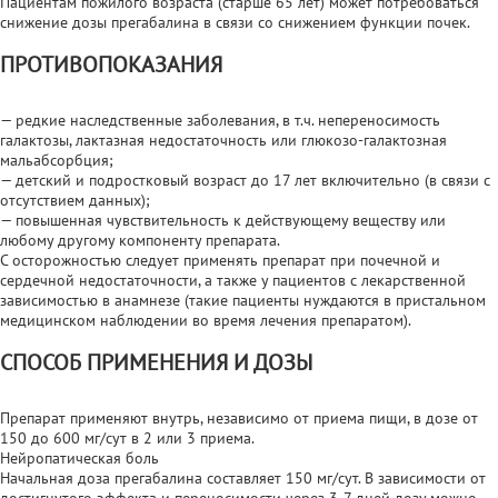
Пациентам пожилого возраста (старше 65 лет) может потребоваться
снижение дозы прегабалина в связи со снижением функции почек.
ПРОТИВОПОКАЗАНИЯ
— редкие наследственные заболевания, в т.ч. непереносимость
галактозы, лактазная недостаточность или глюкозо-галактозная
мальабсорбция;
— детский и подростковый возраст до 17 лет включительно (в связи с
отсутствием данных);
— повышенная чувствительность к действующему веществу или
любому другому компоненту препарата.
С осторожностью следует применять препарат при почечной и
сердечной недостаточности, а также у пациентов с лекарственной
зависимостью в анамнезе (такие пациенты нуждаются в пристальном
медицинском наблюдении во время лечения препаратом).
СПОСОБ ПРИМЕНЕНИЯ И ДОЗЫ
Препарат применяют внутрь, независимо от приема пищи, в дозе от
150 до 600 мг/сут в 2 или 3 приема.
Нейропатическая боль
Начальная доза прегабалина составляет 150 мг/сут. В зависимости от
достигнутого эффекта и переносимости через 3-7 дней дозу можно