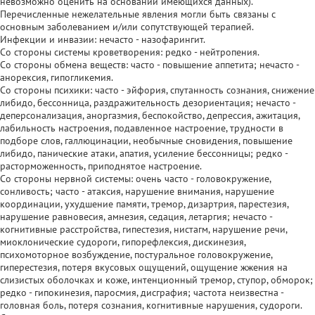
невозможно оценить на основании имеющихся данных).
Перечисленные нежелательные явления могли быть связаны с
основным заболеванием и/или сопутствующей терапией.
Инфекции и инвазии: нечасто - назофарингит.
Со стороны системы кроветворения: редко - нейтропения.
Со стороны обмена веществ: часто - повышение аппетита; нечасто -
анорексия, гипогликемия.
Со стороны психики: часто - эйфория, спутанность сознания, снижение
либидо, бессонница, раздражительность дезориентация; нечасто -
деперсонализация, аноргазмия, беспокойство, депрессия, ажитация,
лабильность настроения, подавленное настроение, трудности в
подборе слов, галлюцинации, необычные сновидения, повышение
либидо, панические атаки, апатия, усиление бессонницы; редко -
расторможенность, приподнятое настроение.
Со стороны нервной системы: очень часто - головокружение,
сонливость; часто - атаксия, нарушение внимания, нарушение
координации, ухудшение памяти, тремор, дизартрия, парестезия,
нарушение равновесия, амнезия, седация, летаргия; нечасто -
когнитивные расстройства, гипестезия, нистагм, нарушение речи,
миоклонические судороги, гипорефлексия, дискинезия,
психомоторное возбуждение, постуральное головокружение,
гиперестезия, потеря вкусовых ощущений, ощущение жжения на
слизистых оболочках и коже, интенционный тремор, ступор, обморок;
редко - гипокинезия, паросмия, дисграфия; частота неизвестна -
головная боль, потеря сознания, когнитивные нарушения, судороги.