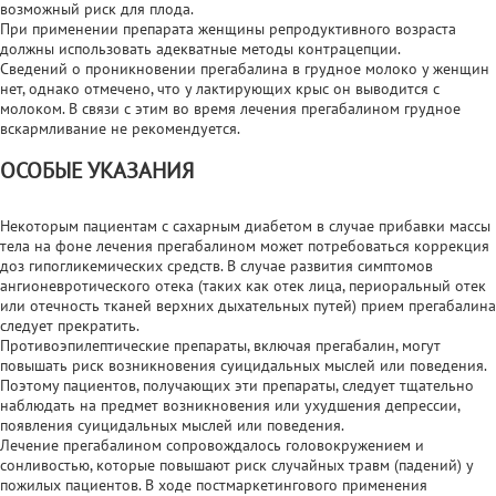
возможный риск для плода.
При применении препарата женщины репродуктивного возраста
должны использовать адекватные методы контрацепции.
Сведений о проникновении прегабалина в грудное молоко у женщин
нет, однако отмечено, что у лактирующих крыс он выводится с
молоком. В связи с этим во время лечения прегабалином грудное
вскармливание не рекомендуется.
ОСОБЫЕ УКАЗАНИЯ
Некоторым пациентам с сахарным диабетом в случае прибавки массы
тела на фоне лечения прегабалином может потребоваться коррекция
доз гипогликемических средств. В случае развития симптомов
ангионевротического отека (таких как отек лица, периоральный отек
или отечность тканей верхних дыхательных путей) прием прегабалина
следует прекратить.
Противоэпилептические препараты, включая прегабалин, могут
повышать риск возникновения суицидальных мыслей или поведения.
Поэтому пациентов, получающих эти препараты, следует тщательно
наблюдать на предмет возникновения или ухудшения депрессии,
появления суицидальных мыслей или поведения.
Лечение прегабалином сопровождалось головокружением и
сонливостью, которые повышают риск случайных травм (падений) у
пожилых пациентов. В ходе постмаркетингового применения