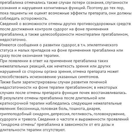
прегабалина отмечались также случаи потери сознания, спутанности
сознания и нарушения когнитивных функций. Поэтому до тех пор,
пока пациенты не оценят возможные эффекты препарата, они должны
соблюдать осторожность.
Сведений о возможности отмены других противосудорожных средств
после достижения контроля судорог на фоне применения
прегабалина, а также целесообразности монотерапии прегабалином,
недостаточно.
Имеются сообщения о развитии судорог, в т.ч. эпилептического
статуса и малых припадков на фоне применения прегабалина или
сразу после окончания терапии.
При появлении в ответ на применение прегабалина таких
нежелательных реакций, как нечеткость зрения или других
нарушений со стороны органа зрения, отмена препарата может
способствовать исчезновению указанных симптомов.
Также были зарегистрированы случаи развития почечной
недостаточности на фоне терапии прегабалином; в некоторых
случаях после отмены препарата функция почек восстанавливалась.
В результате отмены прегабалина после длительной или
краткосрочной терапии наблюдались следующие нежелательные
явления: бессонница, головная боль, тошнота, диарея,
гриппоподобный синдром, депрессия, потливость, головокружение,
судороги и тревога. Сведения о частоте и выраженности проявлений
"синдрома отмены" прегабалина в зависимости от его дозы и
длительности терапии отсутствуют.