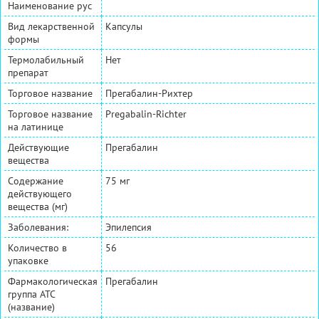
Наименование рус
Вид лекарственной
Капсулы
формы
Термолабильный
Нет
препарат
Торговое название
Прегабалин-Рихтер
Торговое название
Pregabalin-Richter
на латинице
Действующие
Прегабалин
вещества
Содержание
75 мг
действующего
вещества (мг)
Заболевания:
Эпилепсия
Количество в
56
упаковке
Фармакологическая
Прегабалин
группа АТС
(название)