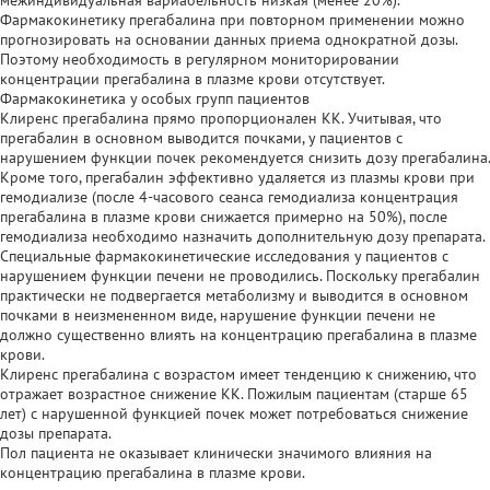
Фармакокинетику прегабалина при повторном применении можно
прогнозировать на основании данных приема однократной дозы.
Поэтому необходимость в регулярном мониторировании
концентрации прегабалина в плазме крови отсутствует.
Фармакокинетика у особых групп пациентов
Клиренс прегабалина прямо пропорционален КК. Учитывая, что
прегабалин в основном выводится почками, у пациентов с
нарушением функции почек рекомендуется снизить дозу прегабалина.
Кроме того, прегабалин эффективно удаляется из плазмы крови при
гемодиализе (после 4-часового сеанса гемодиализа концентрация
прегабалина в плазме крови снижается примерно на 50%), после
гемодиализа необходимо назначить дополнительную дозу препарата.
Специальные фармакокинетические исследования у пациентов с
нарушением функции печени не проводились. Поскольку прегабалин
практически не подвергается метаболизму и выводится в основном
почками в неизмененном виде, нарушение функции печени не
должно существенно влиять на концентрацию прегабалина в плазме
крови.
Клиренс прегабалина с возрастом имеет тенденцию к снижению, что
отражает возрастное снижение КК. Пожилым пациентам (старше 65
лет) с нарушенной функцией почек может потребоваться снижение
дозы препарата.
Пол пациента не оказывает клинически значимого влияния на
концентрацию прегабалина в плазме крови.