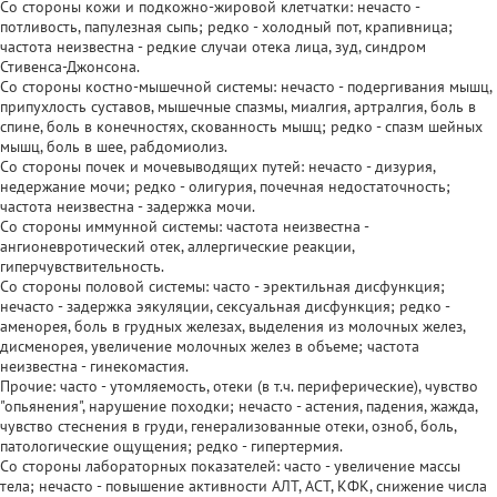
Со стороны кожи и подкожно-жировой клетчатки: нечасто -
потливость, папулезная сыпь; редко - холодный пот, крапивница;
частота неизвестна - редкие случаи отека лица, зуд, синдром
Стивенса-Джонсона.
Со стороны костно-мышечной системы: нечасто - подергивания мышц,
припухлость суставов, мышечные спазмы, миалгия, артралгия, боль в
спине, боль в конечностях, скованность мышц; редко - спазм шейных
мышц, боль в шее, рабдомиолиз.
Со стороны почек и мочевыводящих путей: нечасто - дизурия,
недержание мочи; редко - олигурия, почечная недостаточность;
частота неизвестна - задержка мочи.
Со стороны иммунной системы: частота неизвестна -
ангионевротический отек, аллергические реакции,
гиперчувствительность.
Со стороны половой системы: часто - эректильная дисфункция;
нечасто - задержка эякуляции, сексуальная дисфункция; редко -
аменорея, боль в грудных железах, выделения из молочных желез,
дисменорея, увеличение молочных желез в объеме; частота
неизвестна - гинекомастия.
Прочие: часто - утомляемость, отеки (в т.ч. периферические), чувство
"опьянения", нарушение походки; нечасто - астения, падения, жажда,
чувство стеснения в груди, генерализованные отеки, озноб, боль,
патологические ощущения; редко - гипертермия.
Со стороны лабораторных показателей: часто - увеличение массы
тела; нечасто - повышение активности АЛТ, АСТ, КФК, снижение числа