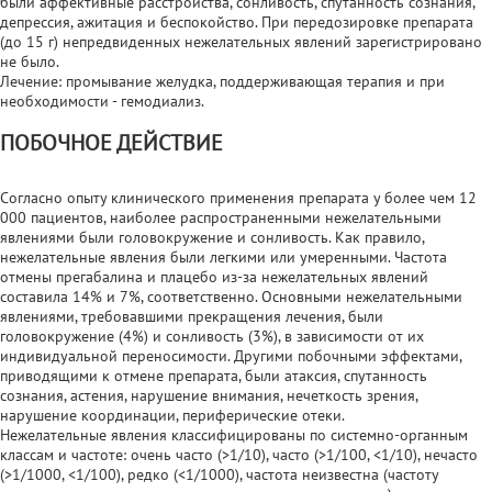
были аффективные расстройства, сонливость, спутанность сознания,
депрессия, ажитация и беспокойство. При передозировке препарата
(до 15 г) непредвиденных нежелательных явлений зарегистрировано
не было.
Лечение: промывание желудка, поддерживающая терапия и при
необходимости - гемодиализ.
ПОБОЧНОЕ ДЕЙСТВИЕ
Согласно опыту клинического применения препарата у более чем 12
000 пациентов, наиболее распространенными нежелательными
явлениями были головокружение и сонливость. Как правило,
нежелательные явления были легкими или умеренными. Частота
отмены прегабалина и плацебо из-за нежелательных явлений
составила 14% и 7%, соответственно. Основными нежелательными
явлениями, требовавшими прекращения лечения, были
головокружение (4%) и сонливость (3%), в зависимости от их
индивидуальной переносимости. Другими побочными эффектами,
приводящими к отмене препарата, были атаксия, спутанность
сознания, астения, нарушение внимания, нечеткость зрения,
нарушение координации, периферические отеки.
Нежелательные явления классифицированы по системно-органным
классам и частоте: очень часто (>1/10), часто (>1/100, <1/10), нечасто
(>1/1000, <1/100), редко (<1/1000), частота неизвестна (частоту