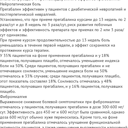
Нейропатическая боль
Прегабалин эффективен у пациентов с диабетической невропатией и
постгерпетической невралгией.
Установлено, что при приеме прегабалина курсами до 13 недель по 2
раза/сут и до 8 недель по 3 раза/сут, риск развития побочных
эффектов и эффективность препарата при приемах по 2 или 3 раза/
сут одинаковы.
При приеме курсом продолжительностью до 13 недель боль
уменьшалась в течение первой недели, а эффект сохранялся на
протяжении курса терапии.
У 35% пациентов на фоне применения прегабалина и у 18%
пациентов, получавших плацебо, отмечалось уменьшение индекса
боли на 50%. Среди пациентов, получавших прегабалин и не
отмечавших сонливости, уменьшение индекса боли на 50%
отмечалось в 33% случаев; среди пациентов, получавших плацебо,
этот показатель составлял 18%. Сонливость отмечалась у 48%
пациентов, получавших прегабалин, и у 16% пациентов, получавших
плацебо.
Фибромиалгия
Выраженное снижение болевой симптоматики при фибромиалгии
отмечалось у пациентов, получавших прегабалин в дозе 300-600 мг/
сут. Эффективность доз 450 мг и 600 мг/сут была сравнимой, однако
доза 600 мг/сут обычно хуже переносилась. Кроме того, на фоне
применения прегабалина отмечалось улучшение функциональной
активности пациентов, а также уменьшение выраженности нарушений