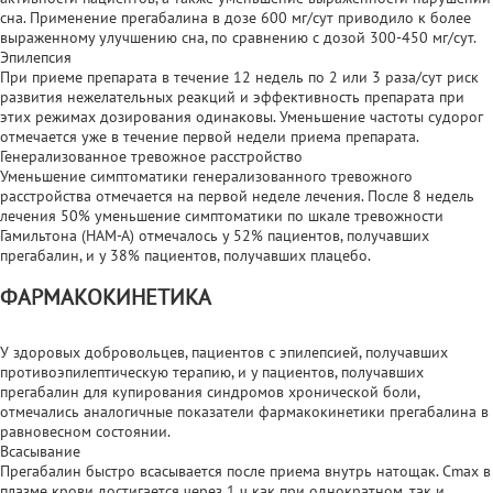
сна. Применение прегабалина в дозе 600 мг/сут приводило к более
выраженному улучшению сна, по сравнению с дозой 300-450 мг/сут.
Эпилепсия
При приеме препарата в течение 12 недель по 2 или 3 раза/сут риск
развития нежелательных реакций и эффективность препарата при
этих режимах дозирования одинаковы. Уменьшение частоты судорог
отмечается уже в течение первой недели приема препарата.
Генерализованное тревожное расстройство
Уменьшение симптоматики генерализованного тревожного
расстройства отмечается на первой неделе лечения. После 8 недель
лечения 50% уменьшение симптоматики по шкале тревожности
Гамильтона (НАМ-А) отмечалось у 52% пациентов, получавших
прегабалин, и у 38% пациентов, получавших плацебо.
ФАРМАКОКИНЕТИКА
У здоровых добровольцев, пациентов с эпилепсией, получавших
противоэпилептическую терапию, и у пациентов, получавших
прегабалин для купирования синдромов хронической боли,
отмечались аналогичные показатели фармакокинетики прегабалина в
равновесном состоянии.
Всасывание
Прегабалин быстро всасывается после приема внутрь натощак. Cmax в
плазме крови достигается через 1 ч как при однократном, так и