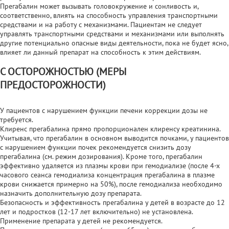
Прегабалин может вызывать головокружение и сонливость и,
соответственно, влиять на способность управления транспортными
средствами и на работу с механизмами. Пациентам не следует
управлять транспортными средствами и механизмами или выполнять
другие потенциально опасные виды деятельности, пока не будет ясно,
влияет ли данный препарат на способность к этим действиям.
С ОСТОРОЖНОСТЬЮ (МЕРЫ
ПРЕДОСТОРОЖНОСТИ)
У пациентов с нарушением функции печени коррекции дозы не
требуется.
Клиренс прегабалина прямо пропорционален клиренсу креатинина.
Учитывая, что прегабалин в основном выводится почками, у пациентов
с нарушением функции почек рекомендуется снизить дозу
прегабалина (см. режим дозирования). Кроме того, прегабалин
эффективно удаляется из плазмы крови при гемодиализе (после 4-х
часового сеанса гемодиализа концентрация прегабалина в плазме
крови снижается примерно на 50%), после гемодиализа необходимо
назначить дополнительную дозу препарата.
Безопасность и эффективность прегабалина у детей в возрасте до 12
лет и подростков (12-17 лет включительно) не установлена.
Применение препарата у детей не рекомендуется.