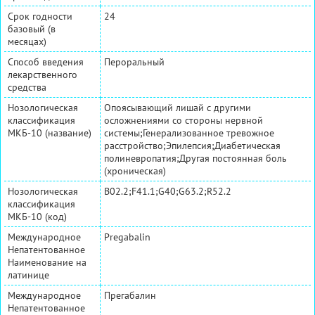
Срок годности
24
базовый (в
месяцах)
Способ введения
Пероральный
лекарственного
средства
Нозологическая
Опоясывающий лишай с другими
классификация
осложнениями со стороны нервной
МКБ-10 (название)
системы;Генерализованное тревожное
расстройство;Эпилепсия;Диабетическая
полиневропатия;Другая постоянная боль
(хроническая)
Нозологическая
B02.2;F41.1;G40;G63.2;R52.2
классификация
МКБ-10 (код)
Международное
Pregabalin
Непатентованное
Наименование на
латинице
Международное
Прегабалин
Непатентованное