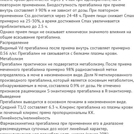
повторном применении. Биодоступность прегабалина при приеме
внутрь составляет ≥ 90% и не зависит от дозы. При повторном
применении Css достигается через 24-48 ч. Прием пищи снижает Cmax
примерно на 25-30%, а время достижения Cmax увеличивается
приблизительно до 2.5 ч.
Однако прием пищи не оказывает клинически значимого влияния на
общее всасывание прегабалина.
Распределение
Видимый Vd прегабалина после приема внутрь составляет примерно
0.56 л/кг. Прегабалин не связывается с белками плазмы крови.
Метаболизм
Прегабалин практически не подвергается метаболизму. После приема
меченного прегабалина примерно 98% радиоактивной метки
определялось в моче в неизмененном виде. Доля N-метилированного
производного прегабалина, который является основным метаболитом,
обнаруживаемым в моче, составляла 0.9% от дозы. Не отмечено
признаков рацемизации S-энантиомера прегабалина в R-энантиомер.
Выведение
Прегабалин выводится в основном почками в неизмененном виде.
Средний T1/2 составляет 6.3 ч. Клиренс прегабалина из плазмы крови
и почечный клиренс прямо пропорциональны КК.
Линейность/нелинейность
Фармакокинетика прегабалина при применении его в диапазоне
рекомендуемых суточных доз носит линейный характер,
межиндивидуальная вариабельность низкая (менее 20%).