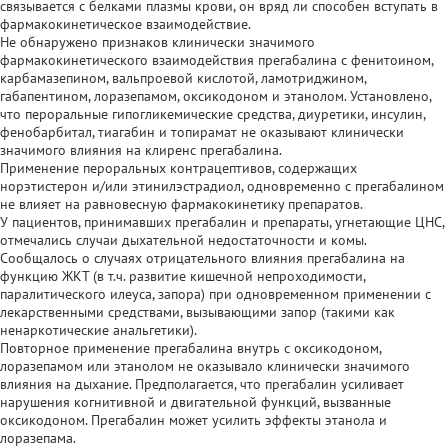
связывается с белками плазмы крови, он вряд ли способен вступать в
фармакокинетическое взаимодействие.
Не обнаружено признаков клинически значимого
фармакокинетического взаимодействия прегабалина с фенитоином,
карбамазепином, вальпроевой кислотой, ламотриджином,
габапентином, лоразепамом, оксикодоном и этанолом. Установлено,
что пероральные гипогликемические средства, диуретики, инсулин,
фенобарбитал, тиагабин и топирамат не оказывают клинически
значимого влияния на клиренс прегабалина.
Применение пероральных контрацептивов, содержащих
норэтистерон и/или этинилэстрадиол, одновременно с прегабалином
не влияет на равновесную фармакокинетику препаратов.
У пациентов, принимавших прегабалин и препараты, угнетающие ЦНС,
отмечались случаи дыхательной недостаточности и комы.
Сообщалось о случаях отрицательного влияния прегабалина на
функцию ЖКТ (в т.ч. развитие кишечной непроходимости,
паралитического илеуса, запора) при одновременном применении с
лекарственными средствами, вызывающими запор (такими как
ненаркотические анальгетики).
Повторное применение прегабалина внутрь с оксикодоном,
лоразепамом или этанолом не оказывало клинически значимого
влияния на дыхание. Предполагается, что прегабалин усиливает
нарушения когнитивной и двигательной функций, вызванные
оксикодоном. Прегабалин может усилить эффекты этанола и
лоразепама.