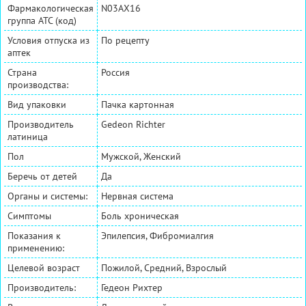
Фармакологическая
N03AX16
группа АТС (код)
Условия отпуска из
По рецепту
аптек
Страна
Россия
производства:
Вид упаковки
Пачка картонная
Производитель
Gedeon Richter
латиница
Пол
Мужской, Женский
Беречь от детей
Да
Органы и системы:
Нервная система
Симптомы
Боль хроническая
Показания к
Эпилепсия, Фибромиалгия
применению:
Целевой возраст
Пожилой, Средний, Взрослый
Производитель:
Гедеон Рихтер