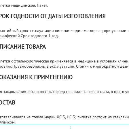
петка медицинская. Пакет.
РОК ГОДНОСТИ ОТ ДАТЫ ИЗГОТОВЛЕНИЯ
рантийный срок эксплуатации пипетки: - один месяцевяц при условии 
зинфекций.Срок годности 1 год.
ПИСАНИЕ ТОВАРА
петка офтальмологическая применяется в медицине в условиях клиник
ловиях. Травмобезопасны в эксплуатации. Стойки к многократной дез
ОКАЗАНИЯ К ПРИМЕНЕНИЮ
я закапывания лекарственных средств в виде капель в глаза, в нос, в у
ОСТАВ
готавливается из стекла марки ХС-3, НС-3; пипетка состоит из стекля
лпачком.