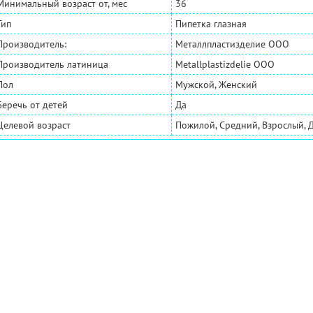
Минимальный возраст от, мес
36
Тип
Пипетка глазная
Производитель:
Металлпластизделие ООО
Производитель латиница
Metallplastizdelie OOO
Пол
Мужской, Женский
Беречь от детей
Да
Целевой возраст
Пожилой, Средний, Взрослый, 