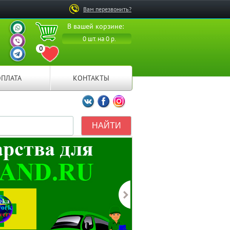
Вам перезвонить?
ВАШ ПЕРСОНАЛЬНЫЙ
В вашей корзине:
МЕНЕДЖЕР
ВАШ ПЕРСОНАЛЬНЫЙ
0 шт. на 0 р.
МЕНЕДЖЕР
0
ВАШ ПЕРСОНАЛЬНЫЙ
ПЕРЕЙТИ В ИЗБРАННОЕ
МЕНЕДЖЕР
ОПЛАТА
КОНТАКТЫ
Мы ВКонтакте
Мы на Facebook
Мы в Instagramm