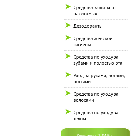
Средства защиты от
насекомых
Дезодоранты
Средства женской
гигиены
Средства по уходу за
зубами и полостью рта
Уход за руками, ногами,
ногтями
Средства по уходу за
волосами
Средства по уходу за
телом
Витамины И БАДы: