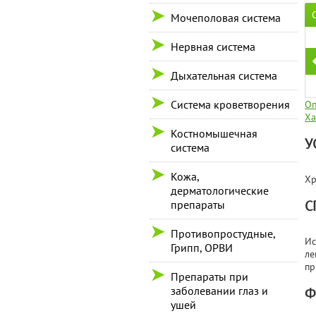
Мочеполовая система
Нервная система
Дыхательная система
Система кроветворения
Оп
Ха
Костномышечная
У
система
Кожа,
Хр
дерматологические
С
препараты
Противопростудные,
Ис
Грипп, ОРВИ
ле
пр
Препараты при
заболевании глаз и
Ф
ушей