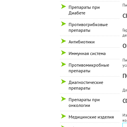
Пи
Препараты при
Диабете
С
Противогрибковые
препараты
Га
де
Антибиотики
О
Иммунная система
Пи
Противомикробные
ус
препараты
П
Диагностические
препараты
Дл
Препараты при
С
онкологии
Из
Медицинские изделия
ко