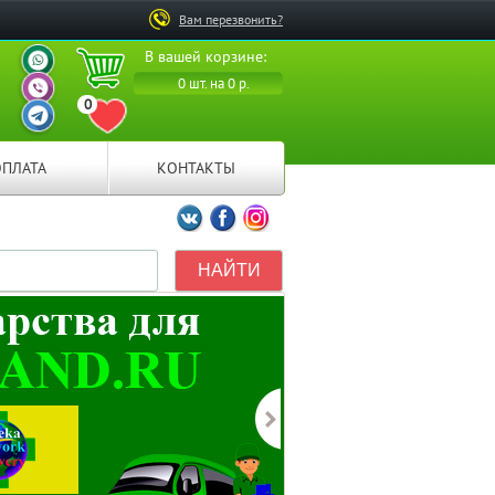
Вам перезвонить?
ВАШ ПЕРСОНАЛЬНЫЙ
В вашей корзине:
МЕНЕДЖЕР
ВАШ ПЕРСОНАЛЬНЫЙ
0 шт. на 0 р.
МЕНЕДЖЕР
0
ВАШ ПЕРСОНАЛЬНЫЙ
ПЕРЕЙТИ В ИЗБРАННОЕ
МЕНЕДЖЕР
ОПЛАТА
КОНТАКТЫ
Мы ВКонтакте
Мы на Facebook
Мы в Instagramm