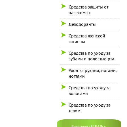
Средства защиты от
насекомых
Дезодоранты
Средства женской
гигиены
Средства по уходу за
зубами и полостью рта
Уход за руками, ногами,
ногтями
Средства по уходу за
волосами
Средства по уходу за
телом
Витамины И БАДы: