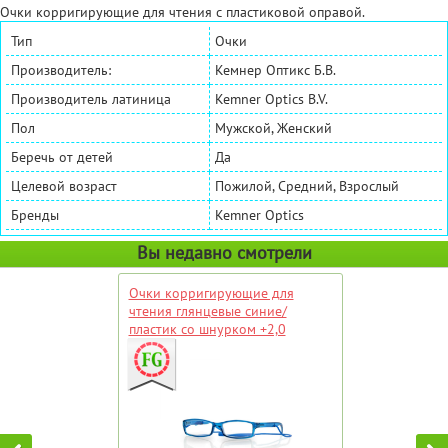
Очки корригирующие для чтения с пластиковой оправой.
Тип
Очки
Производитель:
Кемнер Оптикс Б.В.
Производитель латиница
Kemner Optics B.V.
Пол
Мужской, Женский
Беречь от детей
Да
Целевой возраст
Пожилой, Средний, Взрослый
Бренды
Kemner Optics
Вы недавно смотрели
Очки корригирующие для
чтения глянцевые синие/
пластик со шнурком +2,0