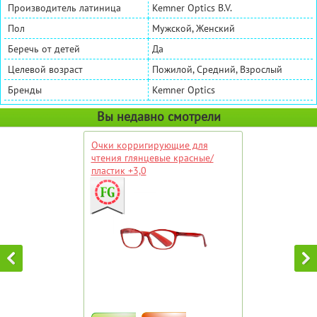
Производитель латиница
Kemner Optics B.V.
Пол
Мужской, Женский
Беречь от детей
Да
Целевой возраст
Пожилой, Средний, Взрослый
Бренды
Kemner Optics
Вы недавно смотрели
Очки корригирующие для
чтения глянцевые красные/
пластик +3,0