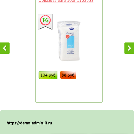
Обвазова вата 100г 1102332
104 руб
88 руб
ДОБАВИТЬ В ИЗБРАННОЕ
Штрих код:
60631
https://demo-admin-it.ru