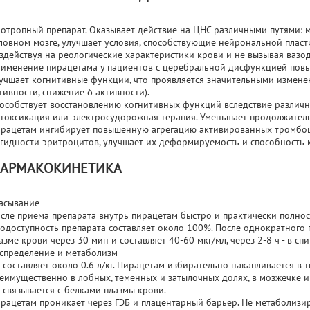
отропный препарат. Оказывает действие на ЦНС различными путями:
ловном мозге, улучшает условия, способствующие нейрональной плас
здействуя на реологические характеристики крови и не вызывая вазо
именение пирацетама у пациентов с церебральной дисфункцией пов
учшает когнитивные функции, что проявляется значительными измене
тивности, снижение δ активности).
особствует восстановлению когнитивных функций вследствие различны
токсикация или электросудорожная терапия. Уменьшает продолжитель
рацетам ингибирует повышенную агрегацию активированных тромбоци
гидности эритроцитов, улучшает их деформируемость и способность 
АРМАКОКИНЕТИКА
асывание
сле приема препарата внутрь пирацетам быстро и практически полнос
одоступность препарата составляет около 100%. После однократного п
азме крови через 30 мин и составляет 40-60 мкг/мл, через 2-8 ч - в с
спределение и метаболизм
 составляет около 0.6 л/кг. Пирацетам избирательно накапливается в 
еимущественно в лобных, теменных и затылочных долях, в мозжечке и
 связывается с белками плазмы крови.
рацетам проникает через ГЭБ и плацентарный барьер. Не метаболизир