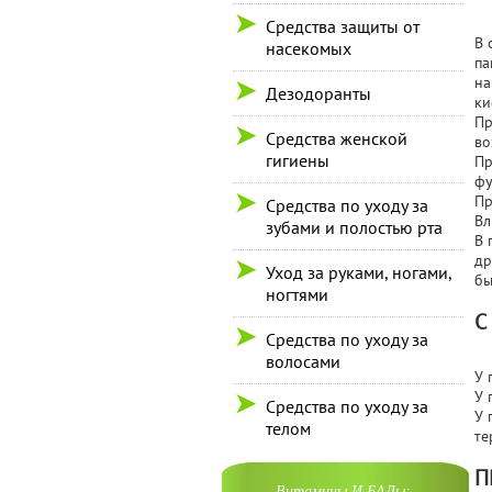
Средства защиты от
В 
насекомых
па
на
Дезодоранты
ки
Пр
Средства женской
во
гигиены
Пр
фу
Пр
Средства по уходу за
Вл
зубами и полостью рта
В 
др
Уход за руками, ногами,
бы
ногтями
С
Средства по уходу за
волосами
У 
У 
Средства по уходу за
У 
телом
те
П
Витамины И БАДы: