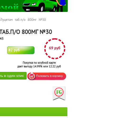
уцетам таб.п/о 800мг №30
ТАБ.П/О 800МГ №30
43
69 руб
82 руб
Покупка по клубной карте
дает выгоду 14.99% или 12.22 руб