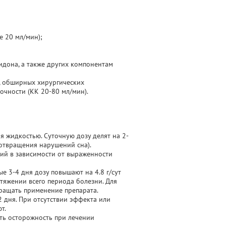
е 20 мл/мин);
дона, а также других компонентам
а, обширных хирургических
очности (КК 20-80 мл/мин).
я жидкостью. Суточную дозу делят на 2-
дотвращения нарушений сна).
ий в зависимости от выраженности
е 3-4 дня дозу повышают на 4.8 г/сут
тяжении всего периода болезни. Для
ращать применение препарата.
2 дня. При отсутствии эффекта или
т.
ать осторожность при лечении