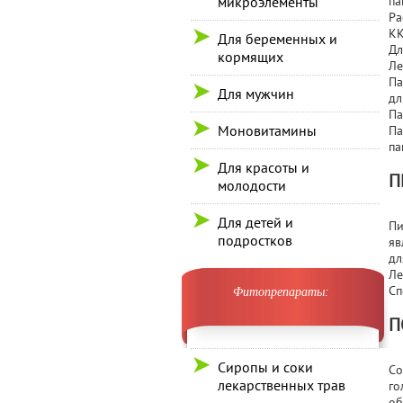
микроэлементы
па
Ра
КК
Для беременных и
Дл
кормящих
Ле
Па
Для мужчин
дл
Па
Моновитамины
Па
па
Для красоты и
П
молодости
Для детей и
Пи
подростков
яв
дл
Ле
Сп
Фитопрепараты:
П
Сиропы и соки
Со
лекарственных трав
го
об