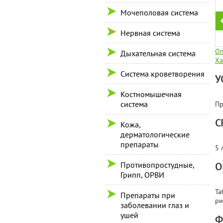
Мочеполовая система
Нервная система
Оп
Дыхательная система
Ха
Система кроветворения
У
Костномышечная
система
Пр
С
Кожа,
дерматологические
препараты
5 
Противопростудные,
О
Грипп, ОРВИ
Та
Препараты при
ри
заболевании глаз и
ушей
Ф