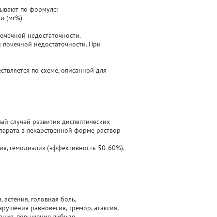
тывают по формуле:
ви (мг%)
почечной недостаточности.
и почечной недостаточности. При
.
твляется по схеме, описанной для
ый случай развития диспептических
парата в лекарственной форме раствор
ия, гемодиализ (эффективность 50-60%).
 астения, головная боль,
арушения равновесия, тремор, атаксия,
нания, повышение либидо.