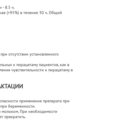
- 8.5 ч.
ая (>95%) в течение 30 ч. Общий
при отсутствии установленного
льных к пирацетаму пациентов, как в
еления чувствительности к пирацетаму в
АКТАЦИИ
опасности применения препарата при
 при беременности.
м молоком. При необходимости
т прекратить.