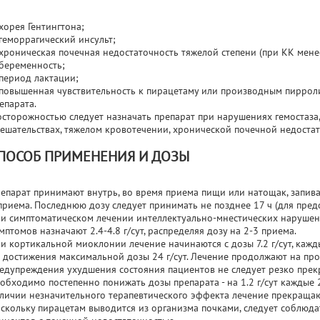
хорея Гентингтона;
геморрагический инсульт;
хроническая почечная недостаточность тяжелой степени (при КК мене
беременность;
период лактации;
повышенная чувствительность к пирацетаму или производным пирроли
епарата.
осторожностью следует назначать препарат при нарушениях гемостаз
ешательствах, тяжелом кровотечении, хронической почечной недостат
ПОСОБ ПРИМЕНЕНИЯ И ДОЗЫ
епарат принимают внутрь, во время приема пищи или натощак, запива
приема. Последнюю дозу следует принимать не позднее 17 ч (для пре
и симптоматическом лечении интеллектуально-мнестических нарушен
мптомов назначают 2.4-4.8 г/сут, распределяя дозу на 2-3 приема.
и кортикальной миоклонии лечение начинаются с дозы 7.2 г/сут, кажды
 достижения максимальной дозы 24 г/сут. Лечение продолжают на про
едупреждения ухудшения состояния пациентов не следует резко прек
обходимо постепенно понижать дозы препарата - на 1.2 г/сут каждые 
личии незначительного терапевтического эффекта лечение прекращаю
скольку пирацетам выводится из организма почками, следует соблюд