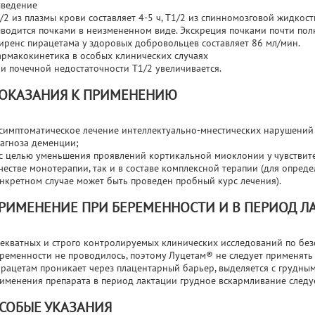
ведение
/2 из плазмы крови составляет 4-5 ч, T1/2 из спинномозговой жидкости 
водится почками в неизмененном виде. Экскреция почками почти полн
иренс пирацетама у здоровых добровольцев составляет 86 мл/мин.
рмакокинетика в особых клинических случаях
и почечной недостаточности T1/2 увеличивается.
ОКАЗАНИЯ К ПРИМЕНЕНИЮ
симптоматическое лечение интеллектуально-мнестических нарушений 
агноза деменции;
с целью уменьшения проявлений кортикальной миоклонии у чувствите
честве монотерапии, так и в составе комплексной терапии (для опред
нкретном случае может быть проведен пробный курс лечения).
РИМЕНЕНИЕ ПРИ БЕРЕМЕННОСТИ И В ПЕРИОД Л
екватных и строго контролируемых клинических исследований по без
ременности не проводилось, поэтому Луцетам® не следует применять
рацетам проникает через плацентарный барьер, выделяется с грудны
именения препарата в период лактации грудное вскармливание следуе
СОБЫЕ УКАЗАНИЯ