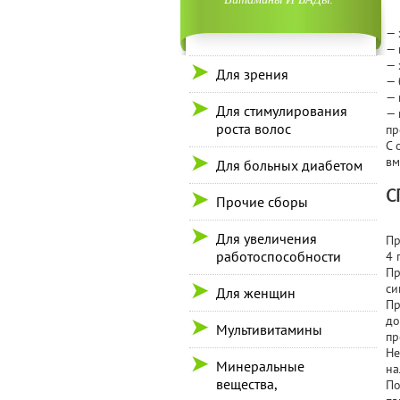
— 
— 
— 
Для зрения
— 
— 
Для стимулирования
— 
роста волос
пр
С 
вм
Для больных диабетом
С
Прочие сборы
Для увеличения
Пр
работоспособности
4 
Пр
си
Для женщин
Пр
до
Мультивитамины
пр
Не
Минеральные
на
вещества,
По