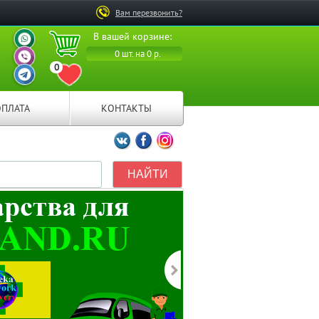
Вам перезвонить?
ВАШ ПЕРСОНАЛЬНЫЙ
В вашей корзине:
МЕНЕДЖЕР
ВАШ ПЕРСОНАЛЬНЫЙ
0 шт. на 0 р.
МЕНЕДЖЕР
0
ВАШ ПЕРСОНАЛЬНЫЙ
ПЕРЕЙТИ В ИЗБРАННОЕ
МЕНЕДЖЕР
ОПЛАТА
КОНТАКТЫ
Мы ВКонтакте
Мы на Facebook
Мы в Instagramm