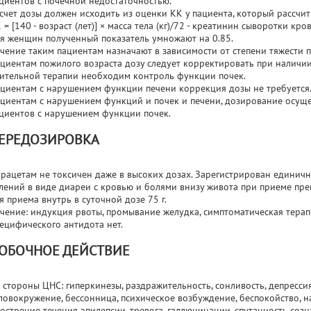
циентов с почечной недостаточностью.
счет дозы должен исходить из оценки КК у пациента, который рассчи
 = [140 - возраст (лет)] × масса тела (кг)/72 - креатинин сыворотки кро
я женщин полученный показатель умножают на 0.85.
чение таким пациентам назначают в зависимости от степени тяжести 
циентам пожилого возраста дозу следует корректировать при наличи
ительной терапии необходим контроль функции почек.
циентам с нарушением функции печени коррекция дозы не требуется
циентам с нарушением функций и почек и печени, дозирование осущес
циентов с нарушением функции почек.
ЕРЕДОЗИРОВКА
рацетам не токсичен даже в высоких дозах. Зарегистрирован единичн
лений в виде диареи с кровью и болями внизу живота при приеме пре
я приема внутрь в суточной дозе 75 г.
чение: индукция рвоты, промывание желудка, симптоматическая терап
ецифического антидота нет.
ОБОЧНОЕ ДЕЙСТВИЕ
 стороны ЦНС: гиперкинезы, раздражительность, сонливость, депрессия,
ловокружение, бессонница, психическое возбуждение, беспокойство, н
острение течения эпилепсии, тревога, галлюцинации, спутанность соз