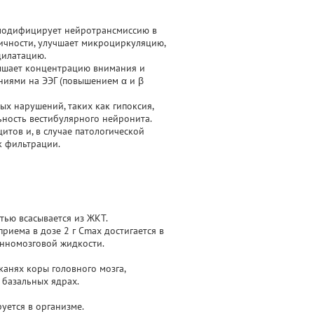
 модифицирует нейротрансмиссию в
тичности, улучшает микроциркуляцию,
дилатацию.
ышает концентрацию внимания и
ниями на ЭЭГ (повышением α и β
х нарушений, таких как гипоксия,
ность вестибулярного нейронита.
тов и, в случае патологической
к фильтрации.
тью всасывается из ЖКТ.
риема в дозе 2 г Cmax достигается в
пинномозговой жидкости.
тканях коры головного мозга,
 базальных ядрах.
уется в организме.