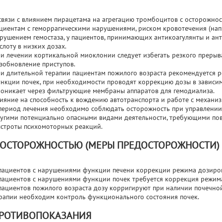
связи с влиянием пирацетама на агрегацию тромбоцитов с осторожнос
циентам с геморрагическими нарушениями, риском кровотечения (напр
рушением гемостаза, у пациентов, принимающих антикоагулянты и анти
слоту в низких дозах.
и лечении кортикальной миоклонии следует избегать резкого прерыван
зобновление приступов.
и длительной терапии пациентам пожилого возраста рекомендуется р
нкции почек, при необходимости проводят коррекцию дозы в зависим
оникает через фильтрующие мембраны аппаратов для гемодиализа.
ияние на способность к вождению автотранспорта и работе с механи
период лечения необходимо соблюдать осторожность при управлении
угими потенциально опасными видами деятельности, требующими п
строты психомоторных реакций.
 ОСТОРОЖНОСТЬЮ (МЕРЫ ПРЕДОСТОРОЖНОСТИ)
пациентов с нарушениями функции печени коррекции режима дозиров
пациентов с нарушениями функции почек требуется коррекция режима
пациентов пожилого возраста дозу корригируют при наличии почечно
рапии необходим контроль функционального состояния почек.
РОТИВОПОКАЗАНИЯ