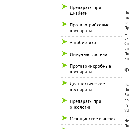
Препараты при
Но
Диабете
го
во
Противогрибковые
Пр
препараты
ул
ак
Антибиотики
Сп
ин
Иммунная система
Пи
ри
Противомикробные
Ф
препараты
Диагностические
Вс
препараты
По
Би
пл
Препараты при
Ра
онкологии
Vd
пр
Медицинские изделия
Не
Пи