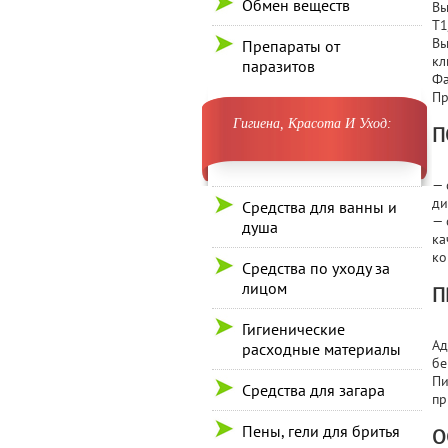
Обмен веществ
Вы
T1
Вы
Препараты от
кл
паразитов
Фа
Пр
Гигиена, Красота И Уход:
П
— 
ди
Средства для ванны и
— 
душа
ка
ко
Средства по уходу за
лицом
П
Гигиенические
Ад
расходные материалы
бе
Пи
Средства для загара
пр
Пены, гели для бритья
О