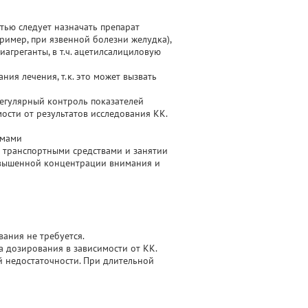
тью следует назначать препарат
имер, при язвенной болезни желудка),
агреганты, в т.ч. ацетилсалициловую
ия лечения, т.к. это может вызвать
егулярный контроль показателей
ости от результатов исследования КК.
змами
 транспортными средствами и занятии
овышенной концентрации внимания и
ания не требуется.
 дозирования в зависимости от КК.
й недостаточности. При длительной