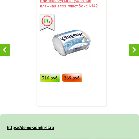
Клинекс бумага туалетная
влажная алоэ пласт.бокс №42
316 руб
269 руб
ДОБАВИТЬ В ИЗБРАННОЕ
Штрих код:
6571
https://demo-admin-it.ru