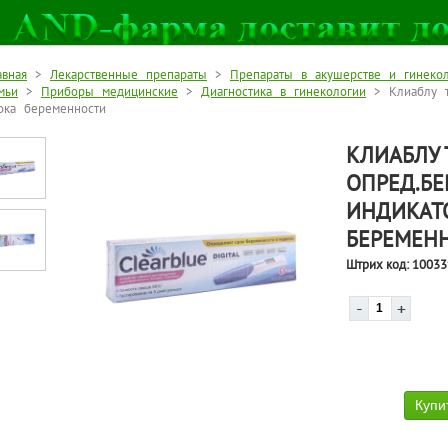
авная
>
Лекарственные препараты
>
Препараты в акушерстве и гинеко
мьи
>
Приборы медицинские
>
Диагностика в гинекологии
> Клиаблу т
ока беременности
КЛИАБЛУ 
ОПРЕД.БЕ
ИНДИКАТ
БЕРЕМЕН
Штрих код:
10033