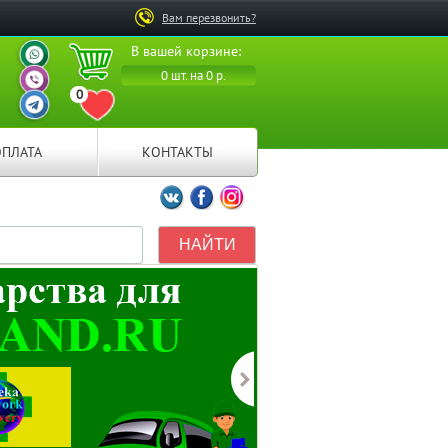
Вам перезвонить?
ВАШ ПЕРСОНАЛЬНЫЙ
В вашей корзине:
МЕНЕДЖЕР
ВАШ ПЕРСОНАЛЬНЫЙ
0 шт. на 0 р.
МЕНЕДЖЕР
0
ВАШ ПЕРСОНАЛЬНЫЙ
ПЕРЕЙТИ В ИЗБРАННОЕ
МЕНЕДЖЕР
ОПЛАТА
КОНТАКТЫ
Мы ВКонтакте
Мы на Facebook
Мы в Instagramm