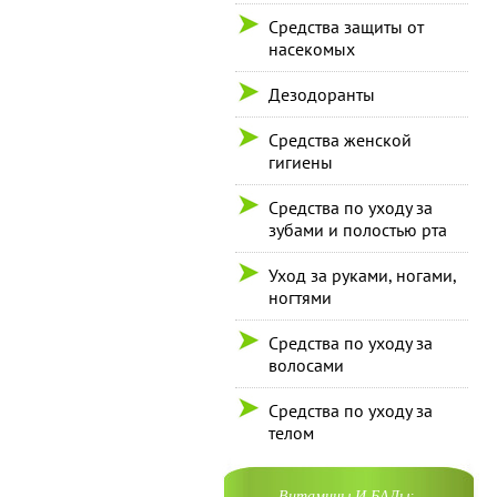
Средства защиты от
насекомых
Дезодоранты
Средства женской
гигиены
Средства по уходу за
зубами и полостью рта
Уход за руками, ногами,
ногтями
Средства по уходу за
волосами
Средства по уходу за
телом
Витамины И БАДы: