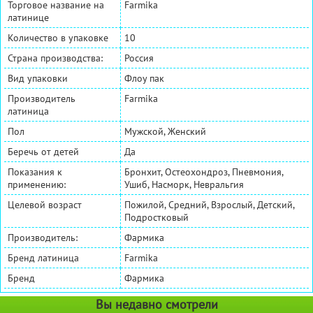
Торговое название на
Farmika
латинице
Количество в упаковке
10
Страна производства:
Россия
Вид упаковки
Флоу пак
Производитель
Farmika
латиница
Пол
Мужской, Женский
Беречь от детей
Да
Показания к
Бронхит, Остеохондроз, Пневмония,
применению:
Ушиб, Насморк, Невральгия
Целевой возраст
Пожилой, Средний, Взрослый, Детский,
Подростковый
Производитель:
Фармика
Бренд латиница
Farmika
Бренд
Фармика
Вы недавно смотрели