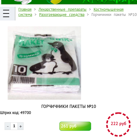
Главная
>
Лекарственные препараты
>
Костномышечная
система
>
Разогревающие средства
> Горчичники пакеты №10
ГОРЧИЧНИКИ ПАКЕТЫ №10
Штрих код:
49700
222 руб
261 руб