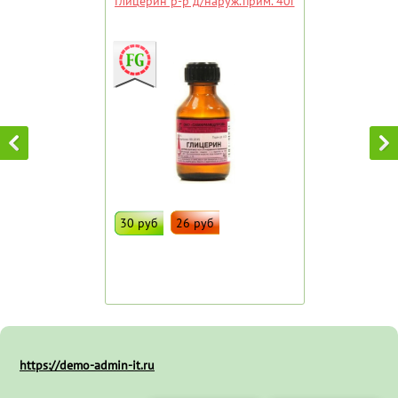
Глицерин р-р д/наруж.прим. 40г
30 руб
26 руб
ДОБАВИТЬ В ИЗБРАННОЕ
Штрих код:
61442
https://demo-admin-it.ru