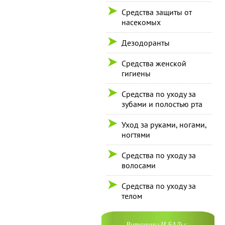
Средства защиты от
насекомых
Дезодоранты
Средства женской
гигиены
Средства по уходу за
зубами и полостью рта
Уход за руками, ногами,
ногтями
Средства по уходу за
волосами
Средства по уходу за
телом
Витамины И БАДы: