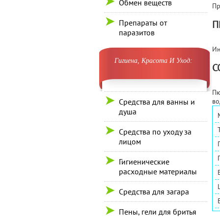
Обмен веществ
Пр
Препараты от
П
паразитов
Ин
Гигиена, Красота И Уход:
С
Пю
Средства для ванны и
во
душа
Средства по уходу за
лицом
Гигиенические
расходные материалы
Средства для загара
Пены, гели для бритья