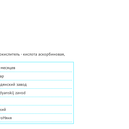
окислитель - кислота аскорбиновая,
 месяцев
ар
дянский завод
dyanskij zavod
кий
тоНяня