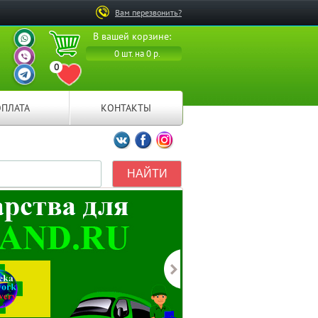
Вам перезвонить?
ВАШ ПЕРСОНАЛЬНЫЙ
В вашей корзине:
МЕНЕДЖЕР
ВАШ ПЕРСОНАЛЬНЫЙ
0 шт. на 0 р.
МЕНЕДЖЕР
0
ВАШ ПЕРСОНАЛЬНЫЙ
ПЕРЕЙТИ В ИЗБРАННОЕ
МЕНЕДЖЕР
ОПЛАТА
КОНТАКТЫ
Мы ВКонтакте
Мы на Facebook
Мы в Instagramm