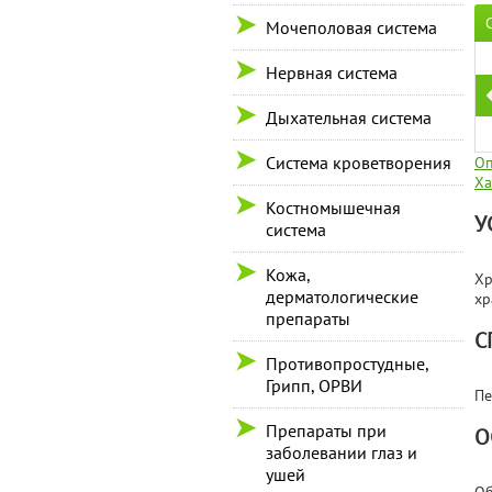
Мочеполовая система
Нервная система
Дыхательная система
Система кроветворения
Оп
Ха
Костномышечная
У
система
Кожа,
Хр
дерматологические
хр
препараты
С
Противопростудные,
Грипп, ОРВИ
Пе
Препараты при
О
заболевании глаз и
ушей