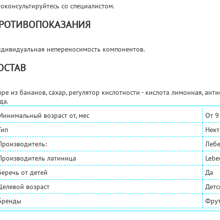
оконсультируйтесь со специалистом.
РОТИВОПОКАЗАНИЯ
дивидуальная непереносимость компонентов.
ОСТАВ
ре из бананов, сахар, регулятор кислотности - кислота лимонная, анти
да.
Минимальный возраст от, мес
От 9
Тип
Нект
Производитель:
Лебе
Производитель латиница
Lebe
Беречь от детей
Да
Целевой возраст
Детс
Бренды
Фру