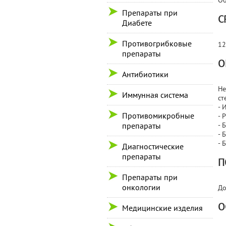
Об
Препараты при
С
Диабете
Противогрибковые
12
препараты
О
Антибиотики
Не
Иммунная система
ст
- 
Противомикробные
- 
препараты
- 
- 
- 
Диагностические
препараты
П
Препараты при
онкологии
До
О
Медицинские изделия