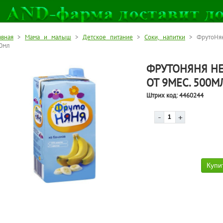
авная
>
Мама и малыш
>
Детское питание
>
Соки, напитки
> ФрутоНян
0мл
ФРУТОНЯНЯ НЕ
ОТ 9МЕС. 500М
Штрих код:
4460244