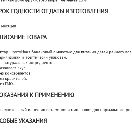
ъемная доля фруктового пюре - не менее 25%.
РОК ГОДНОСТИ ОТ ДАТЫ ИЗГОТОВЛЕНИЯ
 месяцев
ПИСАНИЕ ТОВАРА
ктар ФрутоНяня банановый с мякотью для питания детей раннего воз
ерилизован и асептически упакован.
Из натуральных ингредиентов.
Развивает вкус.
Без консервантов.
Без красителей.
Без ГМО.
ОКАЗАНИЯ К ПРИМЕНЕНИЮ
полнительный источник витаминов и минералов для нормального рост
СОБЫЕ УКАЗАНИЯ