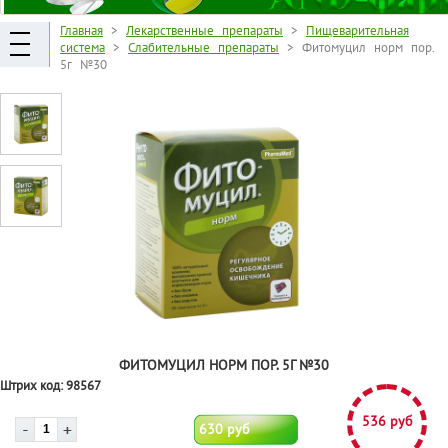
Главная
>
Лекарственные препараты
>
Пищеварительная
система
>
Слабительные препараты
> Фитомуцил норм пор.
5г №30
ФИТОМУЦИЛ НОРМ ПОР. 5Г №30
Штрих код:
98567
536 руб
630 руб