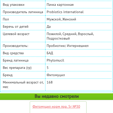
Вид упаковки
Пачка картонная
Производитель латиница
Probiotics international
Пол
Мужской, Женский
Беречь от детей
Да
Целевой возраст
Пожилой, Средний, Взрослый,
Подростковый
Производитель:
Пробиотикс Интернешнел
Вид средства
БАД
Бренд латиница
Phytomucil
Вес препарата (гр)
5
Бренд
Фитомуцил
Минимальный возраст от,
168
мес
Вы недавно смотрели
Фитомуцил норм пор. 5г №30