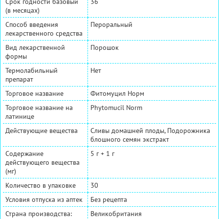
Срок годности базовый
36
(в месяцах)
Способ введения
Пероральный
лекарственного средства
Вид лекарственной
Порошок
формы
Термолабильный
Нет
препарат
Торговое название
Фитомуцил Норм
Торговое название на
Phytomucil Norm
латинице
Действующие вещества
Сливы домашней плоды, Подорожника
блошного семян экстракт
Содержание
5 г + 1 г
действующего вещества
(мг)
Количество в упаковке
30
Условия отпуска из аптек
Без рецепта
Страна производства:
Великобритания