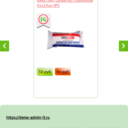
Ферстэйд салфетка стерильная
45х29см №5
50 руб
42 руб
ДОБАВИТЬ В ИЗБРАННОЕ
Штрих код:
109604
https://demo-admin-it.ru