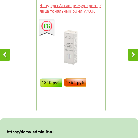
Эстедерм Актив де Жур крем д/
лица тональный 30мл V7006
1840 руб
1564 руб
ДОБАВИТЬ В ИЗБРАННОЕ
Штрих код:
90156
https://demo-admin-it.ru