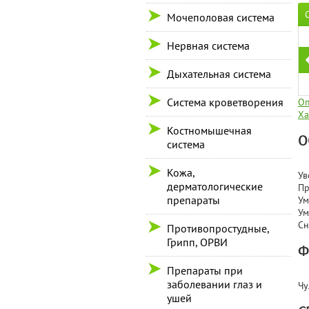
Мочеполовая система
Нервная система
Дыхательная система
Система кроветворения
Оп
Ха
Костномышечная
О
система
Кожа,
Ув
дерматологические
Пр
препараты
Ум
Ум
Сн
Противопростудные,
Грипп, ОРВИ
Ф
Препараты при
заболевании глаз и
Чу
ушей