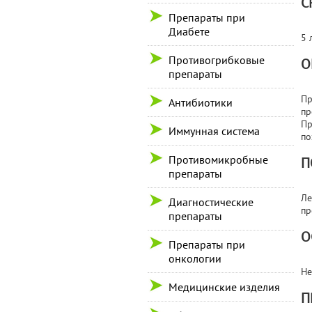
С
Препараты при
Диабете
5 
Противогрибковые
О
препараты
Пр
Антибиотики
пр
Пр
Иммунная система
по
Противомикробные
П
препараты
Ле
Диагностические
пр
препараты
О
Препараты при
онкологии
Не
Медицинские изделия
П