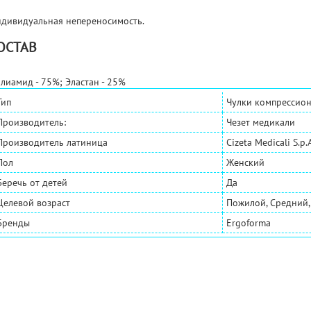
дивидуальная непереносимость.
ОСТАВ
лиамид - 75%; Эластан - 25%
Тип
Чулки компрессио
Производитель:
Чезет медикали
Производитель латиница
Cizeta Medicali S.p.
Пол
Женский
Беречь от детей
Да
Целевой возраст
Пожилой, Средний,
Бренды
Ergoforma