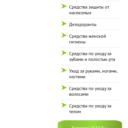
Средства защиты от
насекомых
Дезодоранты
Средства женской
гигиены
Средства по уходу за
зубами и полостью рта
Уход за руками, ногами,
ногтями
Средства по уходу за
волосами
Средства по уходу за
телом
Витамины И БАДы: