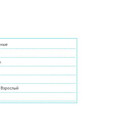
нные
A
 Взрослый