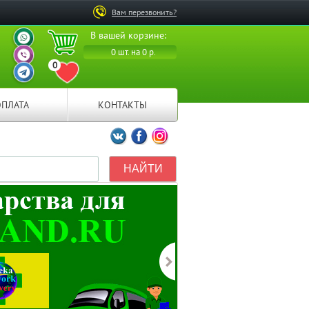
Вам перезвонить?
ВАШ ПЕРСОНАЛЬНЫЙ
В вашей корзине:
МЕНЕДЖЕР
ВАШ ПЕРСОНАЛЬНЫЙ
0 шт. на 0 р.
МЕНЕДЖЕР
0
ВАШ ПЕРСОНАЛЬНЫЙ
ПЕРЕЙТИ В ИЗБРАННОЕ
МЕНЕДЖЕР
ОПЛАТА
КОНТАКТЫ
Мы ВКонтакте
Мы на Facebook
Мы в Instagramm