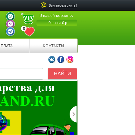
Вам перезвонить?
ВАШ ПЕРСОНАЛЬНЫЙ
В вашей корзине:
МЕНЕДЖЕР
ВАШ ПЕРСОНАЛЬНЫЙ
0 шт. на 0 р.
МЕНЕДЖЕР
0
ВАШ ПЕРСОНАЛЬНЫЙ
ПЕРЕЙТИ В ИЗБРАННОЕ
МЕНЕДЖЕР
ОПЛАТА
КОНТАКТЫ
Мы ВКонтакте
Мы на Facebook
Мы в Instagramm