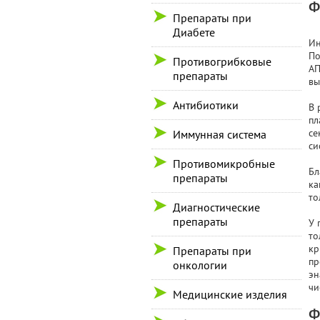
Ф
Препараты при
Диабете
Ин
По
Противогрибковые
АП
препараты
вы
Антибиотики
В 
пл
се
Иммунная система
си
Противомикробные
Бл
препараты
ка
то
Диагностические
препараты
У 
то
кр
Препараты при
пр
онкологии
эн
чи
Медицинские изделия
Ф