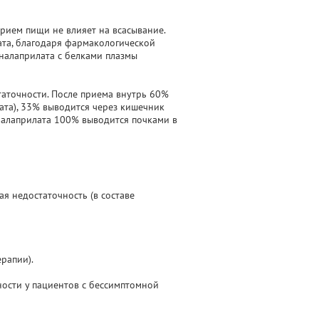
ием пищи не влияет на всасывание.
ата, благодаря фармакологической
эналаприлата с белками плазмы
таточности. После приема внутрь 60%
ата), 33% выводится через кишечник
эналаприлата 100% выводится почками в
ая недостаточность (в составе
рапии).
ости у пациентов с бессимптомной