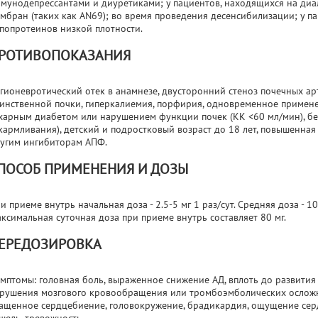
мунодепрессантами и диуретиками; у пациентов, находящихся на ди
мбран (таких как AN69); во время проведения десенсибилизации; у п
попротеинов низкой плотности.
РОТИВОПОКАЗАНИЯ
гионевротический отек в анамнезе, двусторонний стеноз почечных ар
инственной почки, гиперкалиемия, порфирия, одновременное примене
харным диабетом или нарушением функции почек (КК <60 мл/мин), бе
кармливания), детский и подростковый возраст до 18 лет, повышенная
угим ингибиторам АПФ.
ПОСОБ ПРИМЕНЕНИЯ И ДОЗЫ
и приеме внутрь начальная доза - 2.5-5 мг 1 раз/сут. Средняя доза - 10
ксимальная суточная доза при приеме внутрь составляет 80 мг.
ЕРЕДОЗИРОВКА
мптомы: головная боль, выраженное снижение АД, вплоть до развития 
рушения мозгового кровообращения или тромбоэмболических осложнен
ащенное сердцебиение, головокружение, брадикардия, ощущение серд