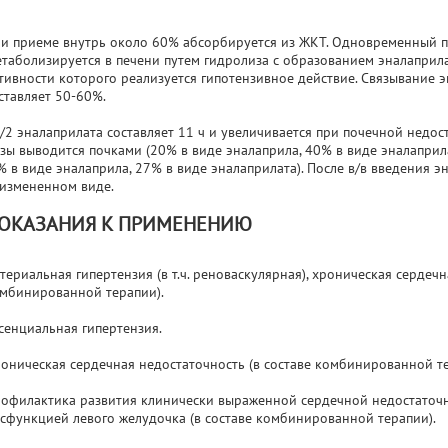
и приеме внутрь около 60% абсорбируется из ЖКТ. Одновременный пр
таболизируется в печени путем гидролиза с образованием эналаприл
тивности которого реализуется гипотензивное действие. Связывание 
ставляет 50-60%.
/2 эналаприлата составляет 11 ч и увеличивается при почечной недос
зы выводится почками (20% в виде эналаприла, 40% в виде эналаприл
% в виде эналаприла, 27% в виде эналаприлата). После в/в введения 
измененном виде.
ОКАЗАНИЯ К ПРИМЕНЕНИЮ
териальная гипертензия (в т.ч. реноваскулярная), хроническая сердечн
мбинированной терапии).
сенциальная гипертензия.
оническая сердечная недостаточность (в составе комбинированной те
офилактика развития клинически выраженной сердечной недостаточн
сфункцией левого желудочка (в составе комбинированной терапии).