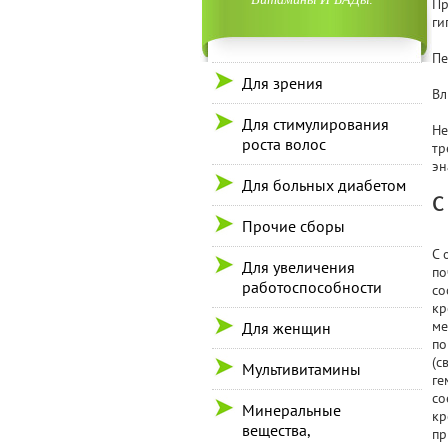
Пр
ги
Пе
Для зрения
Вл
Для стимулирования
Не
роста волос
тр
эн
Для больных диабетом
С
Прочие сборы
С 
Для увеличения
по
работоспособности
со
кр
ме
Для женщин
по
(с
Мультивитамины
ге
со
Минеральные
кр
вещества,
пр