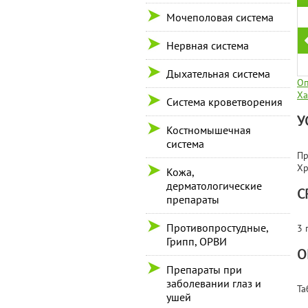
Мочеполовая система
Нервная система
Дыхательная система
Оп
Ха
Система кроветворения
У
Костномышечная
система
Пр
Хр
Кожа,
дерматологические
С
препараты
Противопростудные,
3 
Грипп, ОРВИ
О
Препараты при
заболевании глаз и
Та
ушей