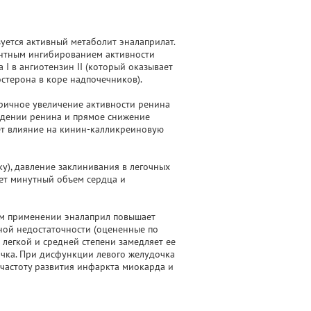
уется активный метаболит эналаприлат.
рентным ингибированием активности
I в ангиотензин II (который оказывает
стерона в коре надпочечников).
оричное увеличение активности ренина
ждении ренина и прямое снижение
ает влияние на кинин-калликреиновую
у), давление заклинивания в легочных
ает минутный объем сердца и
ом применении эналаприл повышает
чной недостаточности (оцененные по
 легкой и средней степени замедляет ее
очка. При дисфункции левого желудочка
 частоту развития инфаркта миокарда и