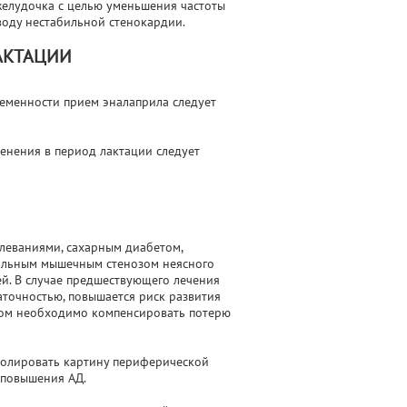
елудочка с целью уменьшения частоты
воду нестабильной стенокардии.
АКТАЦИИ
еменности прием эналаприла следует
енения в период лактации следует
леваниями, сахарным диабетом,
тальным мышечным стенозом неясного
ей. В случае предшествующего лечения
аточностью, повышается риск развития
илом необходимо компенсировать потерю
олировать картину периферической
 повышения АД.