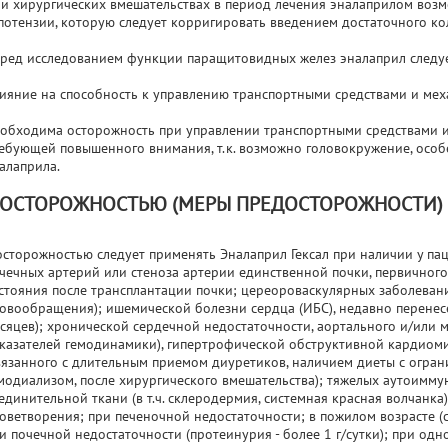
и хирургических вмешательствах в период лечения эналаприлом воз
потензии, которую следует корригировать введением достаточного ко
ред исследованием функции паращитовидных желез эналаприл следуе
ияние на способность к управлению транспортными средствами и ме
обходима осторожность при управлении транспортными средствами и
ебующей повышенного внимания, т.к. возможно головокружение, особ
алаприла.
 ОСТОРОЖНОСТЬЮ (МЕРЫ ПРЕДОСТОРОЖНОСТИ)
осторожностью следует применять Эналаприл Гексал при наличии у па
чечных артерий или стеноза артерии единственной почки, первичного
стояния после трансплантации почки; цереороваскулярных заболевании
овообращения); ишемической болезни сердца (ИБС), недавно перенес
сяцев); хронической сердечной недостаточности, аортального и/или 
казателей гемодинамики), гипертрофической обструктивной кардиоми
вязанного с длительным приемом диуретиков, наличием диеты с огран
модиализом, после хирургического вмешательства); тяжелых аутоимм
единительной ткани (в т.ч. склеродермия, системная красная волчанка
оветворения; при печеночной недостаточности; в пожилом возрасте (с
и почечной недостаточности (протеинурия - более 1 г/сутки); при о