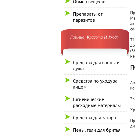
Обмен веществ
Пр
Препараты от
Ме
паразитов
ак
со
Гигиена, Красота И Уход:
T1
до
(6
не
Средства для ванны и
П
душа
Средства по уходу за
Ар
лицом
ко
Гигиенические
Эс
расходные материалы
Хр
Средства для загара
Пр
ди
Пены, гели для бритья