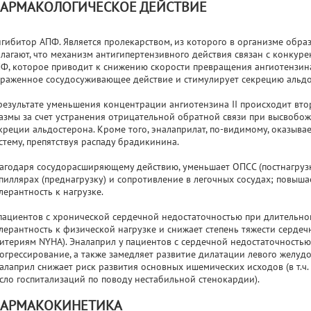
АРМАКОЛОГИЧЕСКОЕ ДЕЙСТВИЕ
гибитор АПФ. Является пролекарством, из которого в организме образ
лагают, что механизм антигипертензивного действия связан с конку
Ф, которое приводит к снижению скорости превращения ангиотензина 
раженное сосудосуживающее действие и стимулирует секрецию альдо
результате уменьшения концентрации ангиотензина II происходит вт
азмы за счет устранения отрицательной обратной связи при высвобо
креции альдостерона. Кроме того, эналаприлат, по-видимому, оказыв
стему, препятствуя распаду брадикинина.
агодаря сосудорасширяющему действию, уменьшает ОПСС (постнагрузк
пиллярах (преднагрузку) и сопротивление в легочных сосудах; повыш
лерантность к нагрузке.
пациентов с хронической сердечной недостаточностью при длительн
лерантность к физической нагрузке и снижает степень тяжести серде
итериям NYHA). Эналаприл у пациентов с сердечной недостаточностью
огрессирование, а также замедляет развитие дилатации левого желуд
алаприл снижает риск развития основных ишемических исходов (в т.ч.
сло госпитализаций по поводу нестабильной стенокардии).
АРМАКОКИНЕТИКА