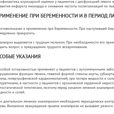
офилактика коронарной ишемии у пациентов с дисфункцией левого ж
звития инфаркта миокарда и снижения частоты госпитализаций по по
РИМЕНЕНИЕ ПРИ БЕРЕМЕННОСТИ И В ПЕРИОД Л
отивопоказан к применению при беременности. При наступившей бер
медленно прекратить.
алаприл выделяется с грудным молоком. При необходимости его прим
шить вопрос о прекращении грудного вскармливания.
СОБЫЕ УКАЗАНИЯ
особой осторожностью применяют у пациентов с аутоиммунными забо
рушениями функции печени, тяжелой формой стеноза аорты, субаор
неза, гипертрофической кардиомиопатией, при потере жидкости и сол
луретиками, в частности у пациентов с хронической сердечной недост
тостатической гипотензии, поэтому перед началом лечения эналапр
дкости и солей.
и длительном лечении эналаприлом необходимо периодически контр
ови. Внезапное прекращение приема эналаприла не вызывает резкого