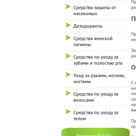
Пр
Средства защиты от
ра
насекомых
П
Дезодоранты
Пр
Средства женской
не
гигиены
Эн
ре
Средства по уходу за
зубами и полостью рта
О
Уход за руками, ногами,
ногтями
С 
на
Средства по уходу за
ге
са
волосами
ор
жи
Средства по уходу за
телом
Пр
кр
Витамины И БАДы: