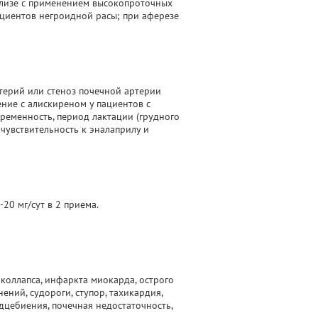
ализе с применением высокопроточных
ациентов негроидной расы; при аферезе
терий или стеноз почечной артерии
ние с алискиреном у пациентов с
ременность, период лактации (грудного
 чувствительность к эналаприлу и
-20 мг/сут в 2 приема.
коллапса, инфаркта миокарда, острого
ий, судороги, ступор, тахикардия,
цебиения, почечная недостаточность,