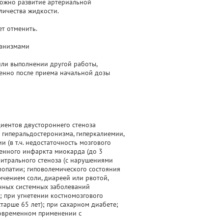
можно развитие артериальной
личества жидкости.
т отменить.
ханизмами
ли выполнении другой работы,
енно после приема начальной дозы
циентов двустороннего стеноза
 гиперальдостеронизма, гиперкалиемии,
 (в т.ч. недостаточность мозгового
енного инфаркта миокарда (до 3
митрального стеноза (с нарушениями
опатии; гиповолемического состояния
ичением соли, диареей или рвотой,
унных системных заболеваний
); при угнетении костномозгового
тарше 65 лет); при сахарном диабете;
дновременном применении с