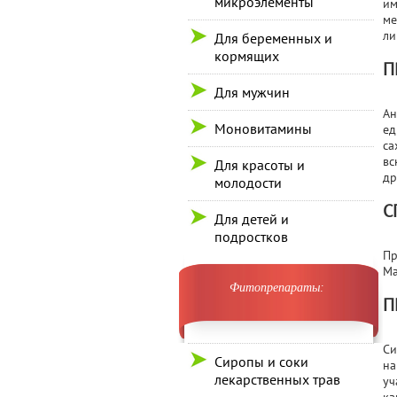
микроэлементы
им
ме
ли
Для беременных и
кормящих
П
Для мужчин
Ан
Моновитамины
ед
са
вс
Для красоты и
др
молодости
С
Для детей и
подростков
Пр
Ма
Фитопрепараты:
П
Си
Сиропы и соки
на
лекарственных трав
уч