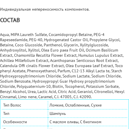
Индивидуальная непереносимость компонентов.
СОСТАВ
Aqua, MIPA Laureth Sulfate, Cocamidopropyl Betaine, PEG-4
Rapeseedamide, PEG-40, Hydrogenated Castor Oil, Propylene Glycol,
Betaine, Coco Glucoside, Panthenol, Glycerin, Xylitylglucoside,
Anhydroxylitol, Xylitol, Olea Euro paea Fruit Oil, Ocimum Basilicum
Extract, Chamomilla Recutita Flower Extract, Humulus Lupulus Extract,
Achillea Millefolium Extract, Acanthopanax Senticosus Root Extract,
Calendula Offi cinalis Flower Extract, Olea Europaea Leaf Extract, Toco
pheryl Acetate, Phenoxyethanol, Parfum, C12-13 Alkyl Lacta te, Starch
Hydroxypropyltrimonium Chloride, Sodium Lactate, Sodium Chloride,
Sodium Benzoate, Hydroxypropyl Guar Hydroxy propyltrimonium
Chloride, Polyquaternium-10, Biotin, Tocopherol, Potassium Sorbate,
Benzyl Alcohol, Urea, Lactic Acid, Citric Acid, Geraniol, Citronellol, Hexyl
Cinnamal, Limo nene, Caramel, C.I. 47005, C.I. 42090.
Тип Волос
Ломкие, Ослабленные, Сухие
Тип
Шампунь
Особенности
С маслом оливы, С биотином