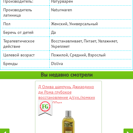
Производитель:
Натурварен
Производитель
Naturwaren
латиница
Пол
Женский, Универсальный
Беречь от детей
Да
Терапевтическое
Восстанавливает, Питает, Увлажняет,
действие
Укрепляет
Целевой возраст
Пожилой, Средний, Взрослый
Бренды
D'oliva
Вы недавно смотрели
Д Олива шампунь Джиардино
ди Рома глубокое
восстановление д/сух./ломких
волос 200мл